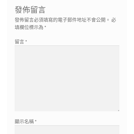
發佈留言
發佈留言必須填寫的電子郵件地址不會公開。
必
填欄位標示為
*
留言
*
顯示名稱
*