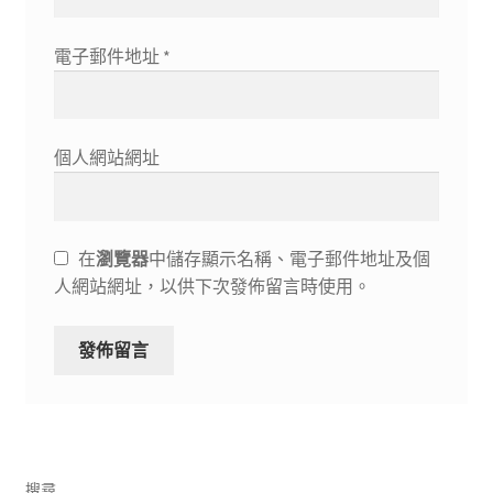
電子郵件地址
*
個人網站網址
在
瀏覽器
中儲存顯示名稱、電子郵件地址及個
人網站網址，以供下次發佈留言時使用。
搜尋