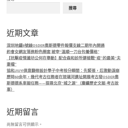
搜尋
近期文章
深圳地鐵6號線OSDER奧斯德零件報價支線二期年內開通
約會女網友落進粉色圈套 被宰“溫順一刀台包養價格”
【抗擊疫情濰坊公何在舉動】配合森和診所健檢戰“疫”的最美“夫
妻檔”
協和JIUYI俱意翻修設計學子中考核分瞬間：先緊張，后激動淚崩
歷時60余年，幾代考古任務者在琉璃河遺址開展考古發OSDER奧
斯德德系車掘任務——探尋北京“城之源”（賡續歷史文脈·考古故
事）
近期留言
尚無留言可供顯示。