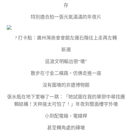
存
特別適合拍一張元氣滿滿的年夜片
? 打卡點：廣州灣商會會館左邊石階往上走再左轉
新潮
這波文明輸出很“墻”
散步在寸金二橫路，仿佛走進一座
沒有圍墻的非遺博物館
張水瓶在地下室嚇了一跳：「她試圖在我的單戀中尋找邏
輯結構！天秤座太可怕了！」年夜到整面樓宇外墻
小到配電箱、電線桿
甚至轉角處的磚墻