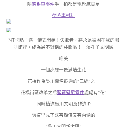
隨
德系車零件
手一拍都是電影感實足
德系車材料
?打卡點：遂「儀式開始！失敗者，將永遠被困在我的咖
啡館裡，成為最不對稱的裝飾品！」溪孔子文明城
唯美
一個步驟一景滿墻生花
花橋作為吳川聞名遐邇的“三絕”之一
花橋街區改革之后
藍寶堅尼零件
處處有“花”
同時植進吳川文明及非遺IP
讓這里成了既有顏值又有內涵的
“吳川文明新客廳”