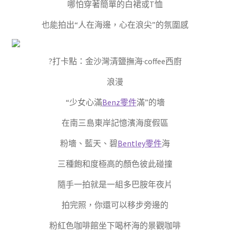
哪怕穿著簡單的白裙或T恤
也能拍出“人在海邊，心在浪尖”的氛圍感
?打卡點：金沙灣清鹽撫海·coffee西廚
浪漫
“少女心滿
Benz零件
滿”的墻
在南三島東岸記憶濱海度假區
粉墻、藍天、碧
Bentley零件
海
三種飽和度極高的顏色彼此碰撞
隨手一拍就是一組多巴胺年夜片
拍完照，你還可以移步旁邊的
粉紅色咖啡館坐下喝杯海的景觀咖啡