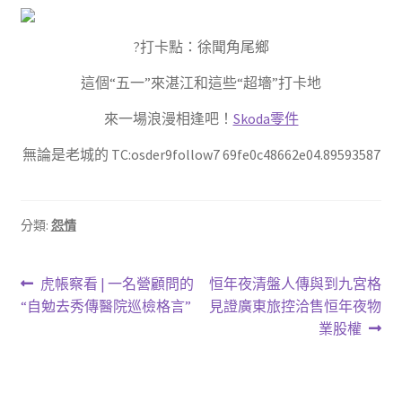
?打卡點：徐聞角尾鄉
這個“五一”來湛江和這些“超墻”打卡地
來一場浪漫相逢吧！
Skoda零件
無論是老城的 TC:osder9follow7 69fe0c48662e04.89593587
分類:
怨情
文
上
下
虎帳察看 | 一名營顧問的
恒年夜清盤人傳與到九宮格
一
一
“自勉去秀傳醫院巡檢格言”
見證廣東旅控洽售恒年夜物
章
篇
篇
業股權
導
文
文
章:
章:
覽