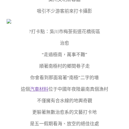
吸引不少游客前來打卡攝影
?打卡點：吳川市梅菉街道花橋街區
治愈
“走過極南，萬事不難”
順著南極村的鄉間巷子走
你會看到那面寫著“南極”二字的墻
這個
汽車材料
位于中國年夜陸最南真個漁村
不僅擁有合水線的地輿奇觀
更躲著無數治愈系的文藝打卡地
是五一假期看海、放空的絕佳往處