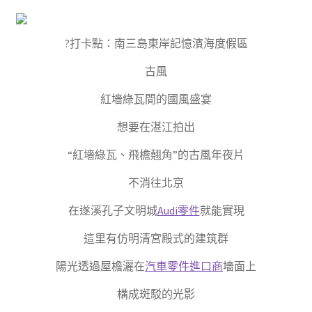
?打卡點：南三島東岸記憶濱海度假區
古風
紅墻綠瓦間的國風盛宴
想要在湛江拍出
“紅墻綠瓦、飛檐翹角”的古風年夜片
不消往北京
在遂溪孔子文明城
Audi零件
就能實現
這里有仿明清宮殿式的建筑群
陽光透過屋檐灑在
汽車零件進口商
墻面上
構成斑駁的光影