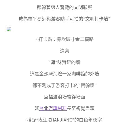
都躲著讓人驚艷的文明彩蛋
成為市平易近與游客隨手可拍的“文明打卡墻”
? 打卡點：赤坎區寸金二橫路
清爽
“海”味實足的墻
這是金沙灣海邊一家咖啡館的外墻
卻不測成了游客打卡的“寶躲墻”
巨幅波浪墻繪從墻面
延
台北汽車材料
長至視覺盡頭
搭配“湛江 ZHANJIANG”的白色年夜字