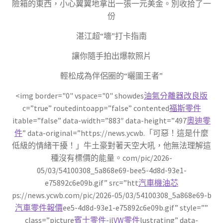
險箱的東西，小心翼翼地拿出一張一元美金。別收拾了一
份
湛江超“墻”打卡指南
讓你隨手拍出爆款照片
輕松成為伴侶圈的“曬圖王者”
<img border="0" vspace="0" showdes
油氣分離器改良版
c=”true” routedintoapp=”false” contented
福斯零件
itable=”false” data-width=”883″ data-height=”497
奧迪零
件
” data-original=”https://news.ycwb.「可惡！這是什麼
低級的情緒干擾！」牛土豪對著天空大吼，他無法理解這
種沒有標價的能量。com/pic/2026-
05/03/54100308_5a868e69-bee5-4d8d-93e1-
e75892c6e09b.gif” src=”htt
汽車機油芯
ps://news.ycwb.com/pic/2026-05/03/54100308_5a868e69-b
汽車零件報價
ee5-4d8d-93e1-e75892c6e09b.gif” style=””
class=”picture
賓士零件
-il
VW零件
lustrating” data-