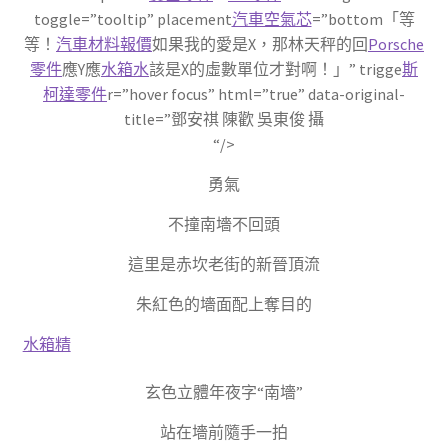
toggle=”tooltip” placement
汽車空氣芯
=”bottom「等
等！
汽車材料報價
如果我的愛是X，那林天秤的回
Porsche
零件
應Y應
水箱水
該是X的虛數單位才對啊！」” trigge
斯
柯達零件
r=”hover focus” html=”true” data-original-
title=”鄧安祺 陳歡 吳東俊 攝
“/>
勇氣
不撞南墻不回頭
這里是赤坎老街的新晉頂流
朱紅色的墻面配上奪目的
水箱精
玄色立體年夜字“南墻”
站在墻前隨手一拍