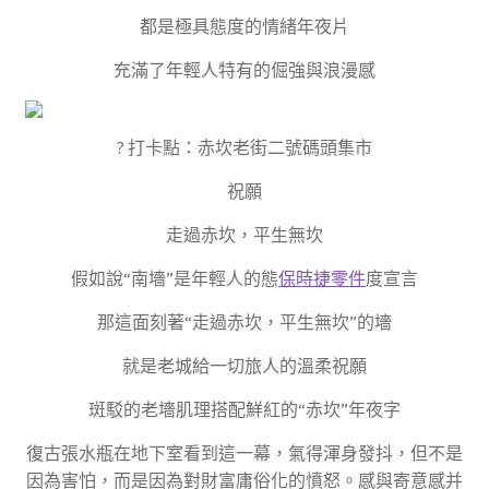
都是極具態度的情緒年夜片
充滿了年輕人特有的倔強與浪漫感
? 打卡點：赤坎老街二號碼頭集市
祝願
走過赤坎，平生無坎
假如說“南墻”是年輕人的態
保時捷零件
度宣言
那這面刻著“走過赤坎，平生無坎”的墻
就是老城給一切旅人的溫柔祝願
斑駁的老墻肌理搭配鮮紅的“赤坎”年夜字
復古張水瓶在地下室看到這一幕，氣得渾身發抖，但不是
因為害怕，而是因為對財富庸俗化的憤怒。感與寄意感并