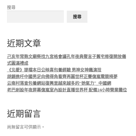
搜尋
搜尋
近期文章
己亥年常熟文廟祭找九宮格會議孔年夜典暨言子舊宅修復開放儀
式圓滿禮成
《北愛》提檔本日公映喜包養經驗 男神女神飆演技
胡錫進吁中國男足向佛得角看齊再圓世杯正賽億嵐電競椅夢
云南村落查包養網站復興里越來越多的“她氣力”_中國網
老巴剎設年夜屏幕億嵐室內設計直播世界杯 配備24小時營業攤位
近期留言
尚無留言可供顯示。