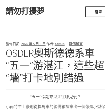
請勿打擾夢
跳
跳
選單
至
至
導
主
首頁
覽
要
列
內
容
發佈日期:
2026 年 5 月 9 日
作者:
admin
—
發佈留言
OSDER奧斯德德系車
“五一”游湛江，這些超
“墻”打卡地別錯過
“五一”假期來湛江往哪兒玩？
小南特牛土豪則從悍馬車的後備箱裡拿出一個像是小型保