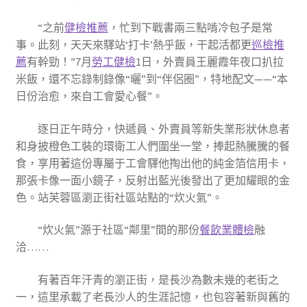
“之前
健檢推薦
，忙到下戰書兩三點啃冷包子是常
事。此刻，天天來驛站‘打卡’熱乎飯，干起活都更
巡檢推
薦
有幹勁！”7月
勞工健檢
1日，外賣員王麗霞年夜口扒拉
米飯，還不忘錄制錄像“曬”到“伴侶圈”，特地配文——“本
日份治愈，來自工會愛心餐”。
逐日正午時分，快遞員、外賣員等新失業形狀休息者
和身披橙色工裝的環衛工人們圍坐一堂，捧起熱騰騰的餐
食，享用著這份專屬于工會驛他掏出他的純金箔信用卡，
那張卡像一面小鏡子，反射出藍光後發出了更加耀眼的金
色。站芙蓉區瀏正街社區站點的“炊火氣”。
“炊火氣”源于社區“鄰里”間的那份
餐飲業體檢
融
洽……
有著百年汗青的瀏正街，是長沙為數未幾的老街之
一，這里承載了老長沙人的生涯記憶，也包容著新與舊的