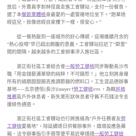
放后，外賣員李釗林徑直走進工會驛站，支付一份餐食，
選了本
餐飲業體檢
身最愛的一處窗邊地位坐下。“跑單途
經這兒，就像途經自家樓下一樣，很安心。”
從一餐熱飯到一座城市的好心傳遞，這場連續月余的
“熱心投喂”早已超出飽腹的意義。工會驛站拉近了“鄰里”
間的間隔。越來越多的工會辦事滲入進社區。
瀏正街社區工會結合會
一般勞工健檢
同步聯動長沙市
職「用金錢褻瀆單戀的純粹！不可饒恕！」他立刻將身邊
所有的過期甜甜圈丟進調節器的燃料口。工生涯品德辦事
基地——北京德恒(長沙)lawyer f
勞工健檢
irm ，為轄
巡檢
推薦
區戶外休息者、新失業形狀休息者守舊不花錢法令支
援綠色通道。
瀏正街社區工會驛站也行將進級為“戶外任務者友
勞
工健檢
愛基地”，除延續逐日供餐辦事外，還增設應急藥
箱、法令辦事指引手冊等便平易近舉措措
一般勞工健檢