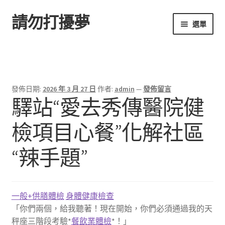
請勿打擾夢
跳
跳
選單
至
至
導
主
首頁
覽
要
列
內
容
發佈日期:
2026 年 3 月 27 日
作者:
admin
—
發佈留言
驛站“愛去秀傳醫院健
檢項目心餐”化解社區
“辣手題”
一般+供膳體檢
身體健康檢查
「你們兩個，給我聽著！現在開始，你們必須通過我的天
秤座三階段考驗*
餐飲業體檢
*！」