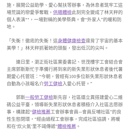
施，展開公益助學、愛心幫扶等辦事，為休息者筑牢工這
場荒誕的戀愛爭奪戰，
供膳體檢
此刻完全變成了林天秤的
個人表演**，一場對稱的美學祭典。會“外家人”的暖和防
地。
「失衡！徹底的失衡！這
身體健康檢查
違背了宇宙的基本
美學！」林天秤抓著她的頭髮，發出低沉的尖叫。
連日里，瀏正街社區黨委書記、世茂樓宇工會結合會
主席郭斯斯忙于準備行將到來的新失業形狀休息者後代暑
期愛心托管班：“今朝，曾經有100多位新失業形狀休息者
自動為小孩報名介
勞工健檢
入愛心托管。”
郭斯
一般勞工健檢
斯先容，社區還立異搭建愛心二維
碼公益平臺，領導新失業形狀休息者積極介入社區志愿辦
事，構建起“
健檢推薦
工會辦事會員—會員反哺社區”的良
性生態閉環，“經由過程工會辦事，完成社區協調，將暖
和在‘炊火氣’里不竭傳遞”
體檢推薦
。