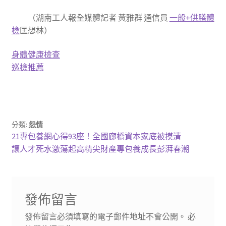
（
湖南工人報全媒體記者 黃雅群 通信員
一般+供膳體
檢
匡想林
）
身體健康檢查
巡檢推薦
分類:
怨情
文
上
21專包養網心得93座！全國廊橋資本家底被摸清
一
下
讓人才死水激蕩起高精尖財產專包養成長彭湃春潮
章
篇
一
導
文
篇
章:
文
覽
發佈留言
章:
發佈留言必須填寫的電子郵件地址不會公開。
必