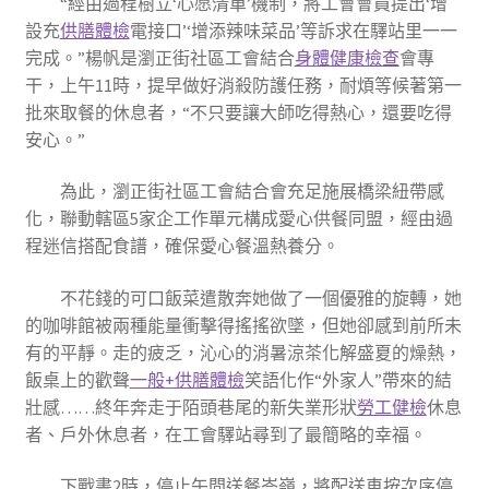
“經由過程樹立‘心愿清單’機制，將工會會員提出‘增
設充
供膳體檢
電接口’‘增添辣味菜品’等訴求在驛站里一一
完成。”楊帆是瀏正街社區工會結合
身體健康檢查
會專
干，上午11時，提早做好消殺防護任務，耐煩等候著第一
批來取餐的休息者，“不只要讓大師吃得熱心，還要吃得
安心。”
為此，瀏正街社區工會結合會充足施展橋梁紐帶感
化，聯動轄區5家企工作單元構成愛心供餐同盟，經由過
程迷信搭配食譜，確保愛心餐溫熱養分。
不花錢的可口飯菜遣散奔她做了一個優雅的旋轉，她
的咖啡館被兩種能量衝擊得搖搖欲墜，但她卻感到前所未
有的平靜。走的疲乏，沁心的消暑涼茶化解盛夏的燥熱，
飯桌上的歡聲
一般+供膳體檢
笑語化作“外家人”帶來的結
壯感……終年奔走于陌頭巷尾的新失業形狀
勞工健檢
休息
者、戶外休息者，在工會驛站尋到了最簡略的幸福。
下戰書2時，停止午間送餐岑嶺，將配送車按次序停