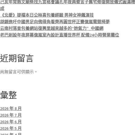
己亥年常熟文廟祭找九宮格會議孔年夜典暨言子舊宅修復開放儀式圓滿禮
成
《北愛》提檔本日公映喜包養經驗 男神女神飆演技
胡錫進吁中國男足向佛得角看齊再圓世杯正賽億嵐電競椅夢
云南村落查包養網站復興里越來越多的“她氣力”_中國網
老巴剎設年夜屏幕億嵐室內設計直播世界杯 配備24小時營業攤位
近期留言
尚無留言可供顯示。
彙整
2026 年 8 月
2026 年 7 月
2026 年 6 月
2026 年 5 月
2026 年 4 月