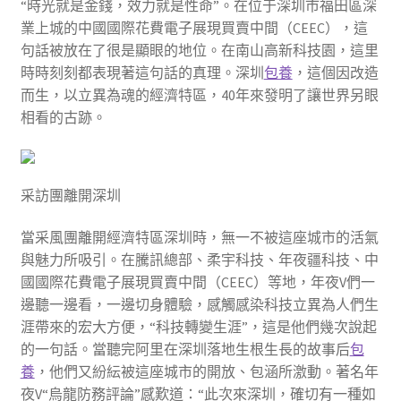
“時光就是金錢，效力就是性命”。在位于深圳市福田區深
業上城的中國國際花費電子展現買賣中間（CEEC），這
句話被放在了很是顯眼的地位。在南山高新科技園，這里
時時刻刻都表現著這句話的真理。深圳
包養
，這個因改造
而生，以立異為魂的經濟特區，40年來發明了讓世界另眼
相看的古跡。
采訪團離開深圳
當采風團離開經濟特區深圳時，無一不被這座城市的活氣
與魅力所吸引。在騰訊總部、柔宇科技、年夜疆科技、中
國國際花費電子展現買賣中間（CEEC）等地，年夜V們一
邊聽一邊看，一邊切身體驗，感觸感染科技立異為人們生
涯帶來的宏大方便，“科技轉變生涯”，這是他們幾次說起
的一句話。當聽完阿里在深圳落地生根生長的故事后
包
養
，他們又紛紜被這座城市的開放、包涵所激動。著名年
夜V“烏龍防務評論”感歎道：“此次來深圳，確切有一種如