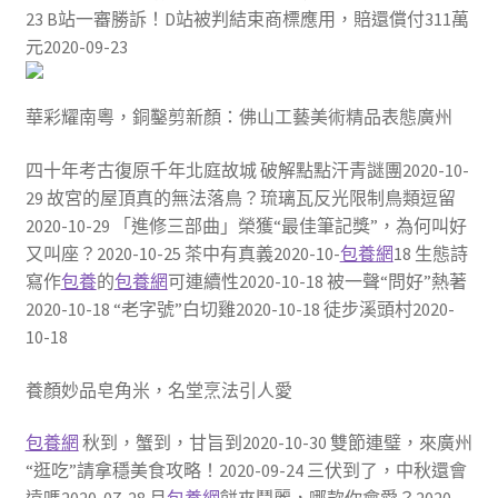
23 B站一審勝訴！D站被判結束商標應用，賠還償付311萬
元2020-09-23
華彩耀南粵，銅鑿剪新顏：佛山工藝美術精品表態廣州
四十年考古復原千年北庭故城 破解點點汗青謎團2020-10-
29 故宮的屋頂真的無法落鳥？琉璃瓦反光限制鳥類逗留
2020-10-29 「進修三部曲」榮獲“最佳筆記獎”，為何叫好
又叫座？2020-10-25 茶中有真義2020-10-
包養網
18 生態詩
寫作
包養
的
包養網
可連續性2020-10-18 被一聲“問好”熱著
2020-10-18 “老字號”白切雞2020-10-18 徒步溪頭村2020-
10-18
養顏妙品皂角米，名堂烹法引人愛
包養網
秋到，蟹到，甘旨到2020-10-30 雙節連璧，來廣州
“逛吃”請拿穩美食攻略！2020-09-24 三伏到了，中秋還會