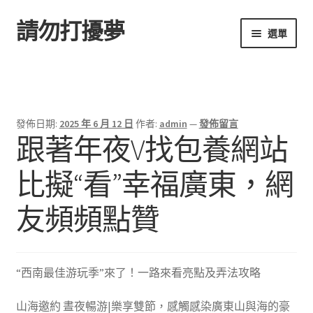
請勿打擾夢
跳
跳
選單
至
至
導
主
首頁
覽
要
列
內
容
發佈日期:
2025 年 6 月 12 日
作者:
admin
—
發佈留言
跟著年夜V找包養網站
比擬“看”幸福廣東，網
友頻頻點贊
“西南最佳游玩季”來了！一路來看亮點及弄法攻略
山海邀約 晝夜暢游|樂享雙節，感觸感染廣東山與海的豪