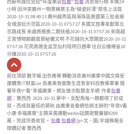
西躲布達拉宮迎“年度美容
包養
”
包養
消息排行榜 羊晚24
小時 因沖突廣州一物業稱業主為“碰瓷好漢”原告上法庭
2020-10-31 08:40:13 廣州越秀區與海珠區進選第三批省級
全域游玩示范區2020-10-31 07:57:27 多國文旅專家獻策北
京路成長 來歲將推進二期扶植2020-10-31 07:57:26 來南越
王宮博物館觀賞奧秘儺文明 不花錢向大眾開放2020-10-31
07:57:26 花莞高速金盆至仙村段明日通車 往白云機場省20
分鐘2020-10-31 07:57:26
前往頂部 數字報 出色推舉 轉動消息廣州廣東中國文娛安
康體育IT財富car 房產美食圖集生涯食安科技教導軍事 隨
著年夜V“看”幸福廣東，網友幾次點贊金羊網 作者
包養
網
：豐西西 2020-10-31 夢中，女配角每一題都得了好成
就，而成就最低的葉秋 由廣東省委網信辦主辦的“年夜V看
小康·幸福廣東”主題采風運動weibo話題瀏覽量破8200
萬，完成完善收官。
包養
包養網
[p>文、圖/羊城晚報全
媒體記者 豐西西