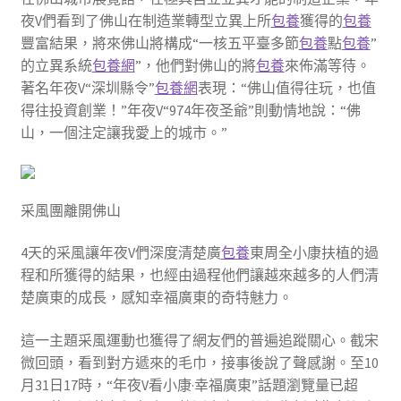
夜V們看到了佛山在制造業轉型立異上所
包養
獲得的
包養
豐富結果，將來佛山將構成“一核五平臺多節
包養
點
包養
”
的立異系統
包養網
”，他們對佛山的將
包養
來佈滿等待。
著名年夜V“深圳縣令”
包養網
表現：“佛山值得往玩，也值
得往投資創業！”年夜V“974年夜圣爺”則動情地說：“佛
山，一個注定讓我愛上的城市。”
采風團離開佛山
4天的采風讓年夜V們深度清楚廣
包養
東周全小康扶植的過
程和所獲得的結果，也經由過程他們讓越來越多的人們清
楚廣東的成長，感知幸福廣東的奇特魅力。
這一主題采風運動也獲得了網友們的普遍追蹤關心。截宋
微回頭，看到對方遞來的毛巾，接事後說了聲感謝。至10
月31日17時，“年夜V看小康·幸福廣東”話題瀏覽量已超