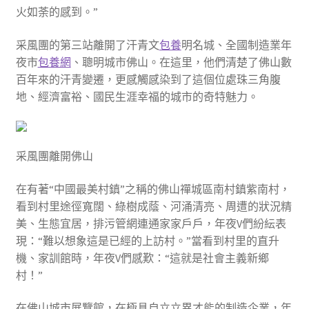
火如荼的感到。”
采風團的第三站離開了汗青文
包養
明名城、全國制造業年
夜市
包養網
、聰明城市佛山。在這里，他們清楚了佛山數
百年來的汗青變遷，更感觸感染到了這個位處珠三角腹
地、經濟富裕、國民生涯幸福的城市的奇特魅力。
采風團離開佛山
在有著“中國最美村鎮”之稱的佛山禪城區南村鎮紫南村，
看到村里途徑寬闊、綠樹成蔭、河涌清亮、周遭的狀況精
美、生態宜居，排污管網連通家家戶戶，年夜V們紛紜表
現：“難以想象這是已經的上訪村。”當看到村里的直升
機、家訓館時，年夜V們感歎：“這就是社會主義新鄉
村！”
在佛山城市展覽館，在極具自立立異才能的制造企業，年