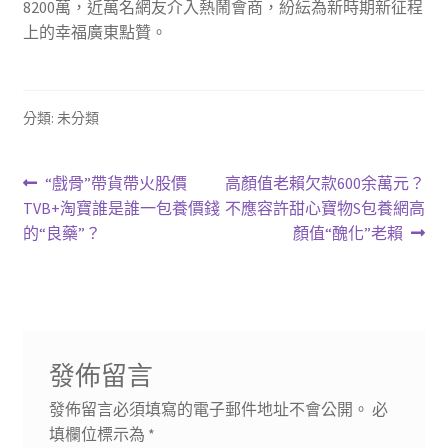
8200萬，近萬名網友介入熱鬧會商，紛紜為新時期新征程
上的幸福廣東點贊。
分類: 未分類
文
上
下
“戲骨”帶貨帶火股價
高顏值老賴欠款600余萬元？
一
一
TVB+淘寶誰是誰一包養價錢
不應容許甜心寶物S包養網高
章
篇
篇
的“良藥”？
顏值“醜化”老賴
導
文
文
章:
章:
覽
發佈留言
發佈留言必須填寫的電子郵件地址不會公開。
必
填欄位標示為
*