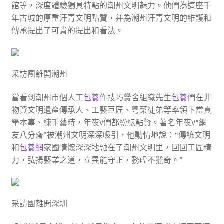
館等，深度體驗獨具特點的潮州文明魅力。他們為這座千
年古城的厚重汗青文明點贊，并為潮州汗青文明的維護和
傳承提出了可貴的提出和看法。
采訪團離開潮州
當看到潮州市個人工
包養
作技巧黌舍組織先生
包養
們在非
物資文明遺產傳承人、工藝巨匠、粵菜徒弟等率領下當真
學本事、練手藝時，年夜V們都紛紜點贊。著名年夜V“網
友八分齋”被潮州文明深深吸引，他動情地說：“傳統文明
和
包養網
家國情懷深深地融在了潮州文明里，回回工匠精
力，弘揚藝業之道，立異能守正，務虛不獵奇。”
采訪團離開深圳