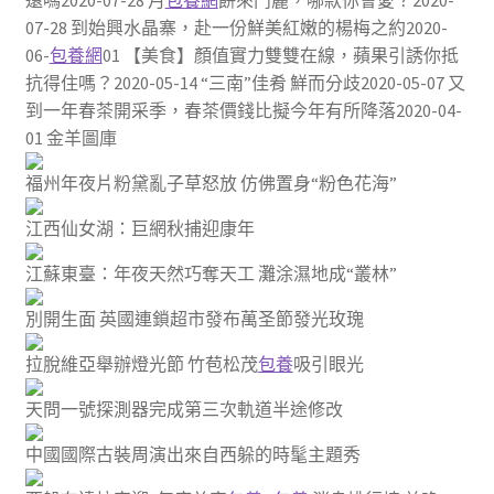
遠嗎2020-07-28 月
包養網
餅來鬥麗，哪款你會愛？2020-
07-28 到始興水晶寨，赴一份鮮美紅嫩的楊梅之約2020-
06-
包養網
01 【美食】顏值實力雙雙在線，蘋果引誘你抵
抗得住嗎？2020-05-14 “三南”佳肴 鮮而分歧2020-05-07 又
到一年春茶開采季，春茶價錢比擬今年有所降落2020-04-
01 金羊圖庫
福州年夜片粉黛亂子草怒放 仿佛置身“粉色花海”
江西仙女湖：巨網秋捕迎康年
江蘇東臺：年夜天然巧奪天工 灘涂濕地成“叢林”
別開生面 英國連鎖超市發布萬圣節發光玫瑰
拉脫維亞舉辦燈光節 竹苞松茂
包養
吸引眼光
天問一號探測器完成第三次軌道半途修改
中國國際古裝周演出來自西躲的時髦主題秀