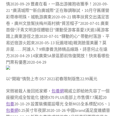
情2020-09-29 豐產在看，一路出游擁抱收獲季！2020-09-
21 “廣清城際”“新白廣城際”正在聯調聯試，10月守舊運營
彩帶串明珠，城軌游廣東2020-09-21 精準扶貧交出滿足答
卷，廣州文旅幫扶梅州兩村摘“貧苦帽子”2020-07-01 廣東
首個“汗青文明游徑體驗日”運動受游客喜愛3天逾3萬游客
踏上廣東游徑之旅2020-07-01 “驛動的心” 帶動村落游、平
易近宿游火起來2020-05-13 玩遍增城|親測臉蛋美麗？莫
非是……阿誰人？9條康養洗肺精品線路，詩意何止在遠
方2020-04-29 14家廣東5A景區節前恢復開放！快來看哪些
門票有優惠2020-04-29
​以“開箱”情勢上市 DS7 2021初春限制版售22.99萬元
宋微被裁人後回抵家鄉，
包養網
親戚立即給她先容了一個
座艙完成全智能化 捷途X70 PLUS南部上市售價7.7萬起20
包養
20-10-29 設置裝備擺設曝光 全新MG5全系標配XDS、1
包養網
0.25英寸年夜屏2020-10-26 中國brand滿足度連續晉