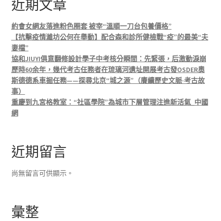
近期文章
約會女網友落進粉色圈套 被宰“溫順一刀台包養價格”
【抗擊疫情濰坊公何在舉動】配合森和診所健檢戰“疫”的最美“夫
妻檔”
協和JIUYI俱意翻修設計學子中考核分瞬間：先緊張，后激動淚崩
歷時60余年，幾代考古任務者在琉璃河遺址開展考古發OSDER奧
斯德德系車掘任務——探尋北京“城之源”（賡續歷史文脈·考古故
事）
重慶到九宮格教室：“社區學院”為城市下層管理注進新活氣_中國
網
近期留言
尚無留言可供顯示。
彙整