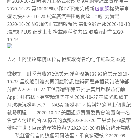
陞2020-10-22 新動力車格式被改寫 9月銷量冠軍寶座易主
2020-10-22 第10000輛小鵬P7下線 完成新
包養網
權勢單車
型最快2020-10-20 試駕廣汽豐田威蘭達：“威”力實足
2020-10-20 MG領航正式開啟預售 最低9.98萬起2020-10-18
瑞虎8 PLUS 正式上市 搭載兩種動力12.49萬元起售2020-
10-16
人才！阿里達摩院10位青橙獎取得者均勻年紀缺乏32歲
微軟第一財季營收372億美元 凈利潤為138.93億美元2020-
10-28 孟晚船引渡案再開庭聆訊 控辯兩邊穿插質詢法律部
分證人2020-10-27 工信部發布第五批損害用戶權益行動
App：紅布林、有贊精選等在列2020-10-27 在陽光照耀的
月球概況發明水？！NASA“新發明”，俄媒說蘇聯上個世紀
就發明過……2020-10-27 美國證券買賣委員會流露向一名
告發人付出約合7.6億元的嘉獎2020-10-26 三星會長78歲李
健熙往世！巨額遺產誰接辦？2020-10-26 溫情奶爸硬焦點
——孫紅雷代言的這個阿爾法蛋，畢竟多硬核？2020-09-