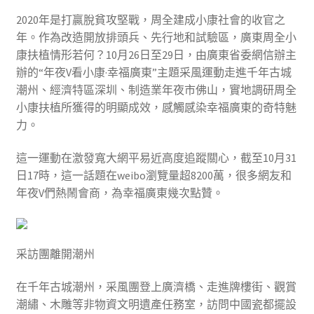
2020年是打贏脫貧攻堅戰，周全建成小康社會的收官之
年。作為改造開放排頭兵、先行地和試驗區，廣東周全小
康扶植情形若何？10月26日至29日，由廣東省委網信辦主
辦的“年夜V看小康·幸福廣東”主題采風運動走進千年古城
潮州、經濟特區深圳、制造業年夜市佛山，實地調研周全
小康扶植所獲得的明顯成效，感觸感染幸福廣東的奇特魅
力。
這一運動在激發寬大網平易近高度追蹤關心，截至10月31
日17時，這一話題在weibo瀏覽量超8200萬，很多網友和
年夜V們熱鬧會商，為幸福廣東幾次點贊。
采訪團離開潮州
在千年古城潮州，采風團登上廣濟橋、走進牌樓街、觀賞
潮繡、木雕等非物資文明遺產任務室，訪問中國瓷都擺設