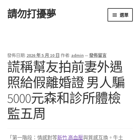
請勿打擾夢
跳
跳
選單
至
至
導
主
首頁
覽
要
列
內
容
發佈日期:
2026 年 5 月 10 日
作者:
admin
—
發佈留言
謊稱幫友拍前妻外遇
照給假離婚證 男人騙
5000元森和診所體檢
監五周
「第一階段：情感對等
新竹 高血壓
與質感互換。牛土