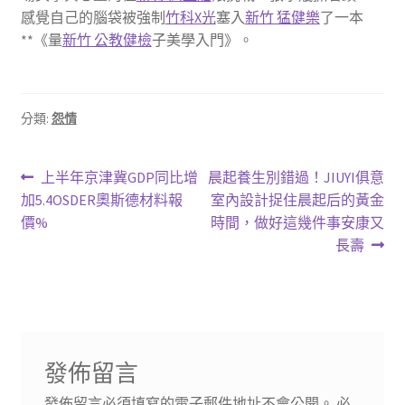
感覺自己的腦袋被強制
竹科X光
塞入
新竹 猛健樂
了一本
**《量
新竹 公教健檢
子美學入門》。
分類:
怨情
文
上
下
上半年京津冀GDP同比增
晨起養生別錯過！JIUYI俱意
一
一
加5.4OSDER奧斯德材料報
室內設計捉住晨起后的黃金
章
篇
篇
價%
時間，做好這幾件事安康又
導
文
文
長壽
章:
章:
覽
發佈留言
發佈留言必須填寫的電子郵件地址不會公開。
必