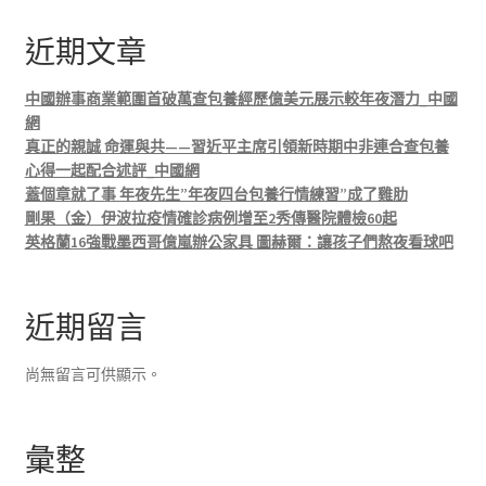
近期文章
中國辦事商業範圍首破萬查包養經歷億美元展示較年夜潛力_中國
網
真正的親誠 命運與共——習近平主席引領新時期中非連合查包養
心得一起配合述評_中國網
蓋個章就了事 年夜先生”年夜四台包養行情練習”成了雞肋
剛果（金）伊波拉疫情確診病例增至2秀傳醫院體檢60起
英格蘭16強戰墨西哥億嵐辦公家具 圖赫爾：讓孩子們熬夜看球吧
近期留言
尚無留言可供顯示。
彙整