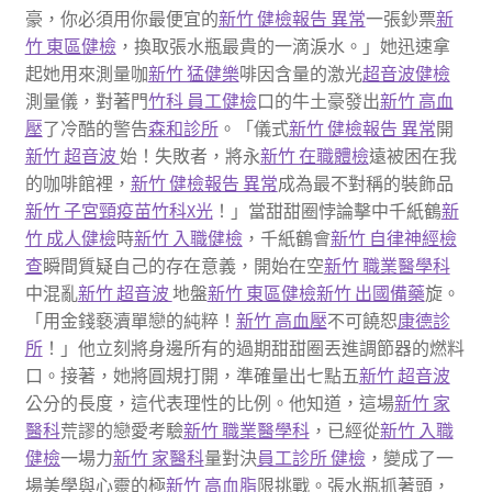
豪，你必須用你最便宜的
新竹 健檢報告 異常
一張鈔票
新
竹 東區健檢
，換取張水瓶最貴的一滴淚水。」她迅速拿
起她用來測量咖
新竹 猛健樂
啡因含量的激光
超音波健檢
測量儀，對著門
竹科 員工健檢
口的牛土豪發出
新竹 高血
壓
了冷酷的警告
森和診所
。「儀式
新竹 健檢報告 異常
開
新竹 超音波
始！失敗者，將永
新竹 在職體檢
遠被困在我
的咖啡館裡，
新竹 健檢報告 異常
成為最不對稱的裝飾品
新竹 子宮頸疫苗
竹科X光
！」當甜甜圈悖論擊中千紙鶴
新
竹 成人健檢
時
新竹 入職健檢
，千紙鶴會
新竹 自律神經檢
查
瞬間質疑自己的存在意義，開始在空
新竹 職業醫學科
中混亂
新竹 超音波
地盤
新竹 東區健檢
新竹 出國備藥
旋。
「用金錢褻瀆單戀的純粹！
新竹 高血壓
不可饒恕
康德診
所
！」他立刻將身邊所有的過期甜甜圈丟進調節器的燃料
口。接著，她將圓規打開，準確量出七點五
新竹 超音波
公分的長度，這代表理性的比例。他知道，這場
新竹 家
醫科
荒謬的戀愛考驗
新竹 職業醫學科
，已經從
新竹 入職
健檢
一場力
新竹 家醫科
量對決
員工診所 健檢
，變成了一
場美學與心靈的極
新竹 高血脂
限挑戰。張水瓶抓著頭，