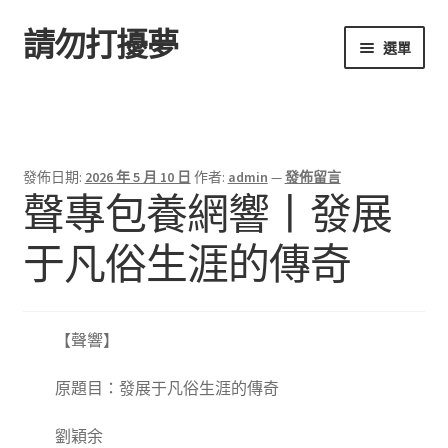
請勿打擾夢
跳
跳
選單
至
至
導
主
首頁
覽
要
列
內
容
發佈日期:
2026 年 5 月 10 日
作者:
admin
—
發佈留言
聲專包養網響丨發展
于凡俗生涯的傳奇
【聲響】
原題目：發展于凡俗生涯的傳奇
劉穎余