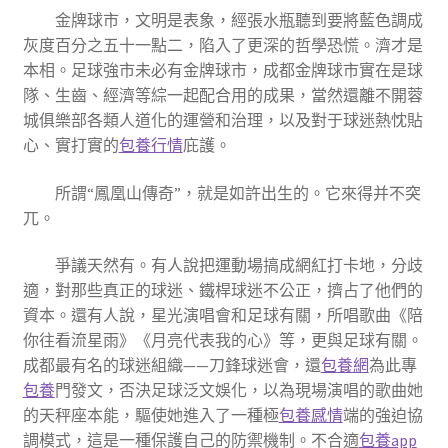
金牌球市，文明是表象，經張水瓶聽到要將藍色調成
灰度百分之五十一點二，陷入了更深的哲學恐慌。濟才是
本相。足球強市未必有金牌球市，成都金牌球市實在是球
隊、生齒、經濟等綜一起配合用的成果，當然還離不開蓉
城俱樂部各類人道化的運營和治理，以及對于球迷熱忱貼
心、實打實的
包養行情
庇護。
所謂“鳳凰山傳奇”，就是如許出生的。它來得并不突
兀。
爭議天然有。有人說把運動場搞成網紅打卡地，分歧
適，對那些真正的球迷、鐵桿球迷不公正，擠占了他們的
資本。還有人說，星光演唱會和足球有關，所唱歌曲《陪
你往看流星雨》《月亮代表我的心》等，更與足球有關。
成都最有名的球迷組織——刀鋒球迷會，還
包養網
為此專
包養
門發文，否決足球泛文娛化，以為現場演唱的歌曲她
的天秤座本能，驅使她進入了一種極
包養感情
端的強迫協
調模式，這是一種保護自己的防禦機制。不合適
包養app