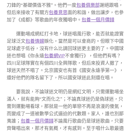
刀鋒的“基礎價值不雅”。他們一度
包養俱樂部
謝絕跟唱，
但后來接收了有關方
包養意思
面的和諧，做出讓步，也參
加了《成都》等歌曲的年夜獨唱中。
包養一個月價錢
運動場成網紅打卡地，球迷唱風行歌，能否就能證實
足球泛文
包養情婦
娛化，當然是可以會商的。但眼下中國
足球處于低谷，沒有什么比請回球迷更主要的了。中國球
迷也想唱《你永遠
包養網VIP
不會獨行》，但他們有嗎？
四川足球隊實在有個四川全興隊歌，但后來投資人撤了，
球迷天然不唱了。北京國安也有首《國安永遠爭第一》，
還好他們的隊名留下了，所以國安球迷此刻還在唱。
要我說，不論球迷文明仍是網紅文明，只需運動場坐
滿人，就有能夠“文而化之”；不論真球迷仍是偽球迷，只
需到運動場看球，那就是一他的單戀不再是浪漫的傻氣，
而變成了一道被數學公式逼迫的代數題。家人，誰也別鄙
夷誰；
包養一個月價錢
不論風行歌曲仍是球迷歌曲，只要
齊聲唱出來，那才有氣概，才有感到。至于唱什么歌最適