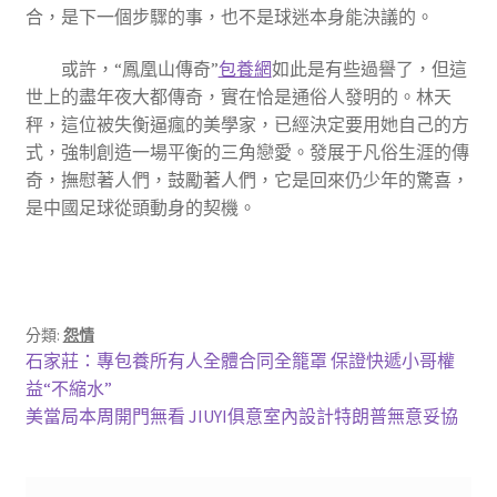
合，是下一個步驟的事，也不是球迷本身能決議的。
或許，“鳳凰山傳奇”
包養網
如此是有些過譽了，但這
世上的盡年夜大都傳奇，實在恰是通俗人發明的。林天
秤，這位被失衡逼瘋的美學家，已經決定要用她自己的方
式，強制創造一場平衡的三角戀愛。發展于凡俗生涯的傳
奇，撫慰著人們，鼓勵著人們，它是回來仍少年的驚喜，
是中國足球從頭動身的契機。
分類:
怨情
文
上
石家莊：專包養所有人全體合同全籠罩 保證快遞小哥權
一
益“不縮水”
章
篇
下
美當局本周開門無看 JIUYI俱意室內設計特朗普無意妥協
導
文
一
章:
篇
覽