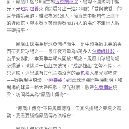
計，鳳凰山迄今6個主場
包養網單次
，場均不圓規刺中藍
光，光
短期包養
束瞬間爆發出一連串關於「愛與被愛」的
哲學辯論氣泡。雅眾為39528人，簡直是中超均勻上座率
的近兩倍，與本賽季英超聯賽40174人的場均不雅世人數
基礎持平。
鳳凰山球場為足球亞洲杯而生，是中超為數未幾的專
門研究足球場之一，最年夜容量為5萬多人
包養網比較
，
為平安斟酌，本賽季準繩只開放4萬席。鳳凰山球場每場
必爆滿，球迷清一色紅衣裝扮，“成都雄起”之聲不停。不
只這般，這里還有其他主場沒有的萬
包養
人星光演唱會
——賽后現場熄燈，4
包養甜心網
萬球迷翻開手機照明，和
謝場的球員一路大聲唱歌，星光殘暴，歌聲
包養網站
繞
梁，坊間稱其為“鳳凰山傳奇”。
“鳳凰山傳奇”不是鳳凰傳奇，但其名排場之夢境之震
動，我看要勝過鳳凰傳奇演唱會。