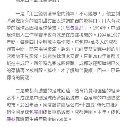
鳳凰山何故成為傳奇？
一是「用金錢褻瀆單戀的純粹！不可饒恕！」他立刻
將身邊所有的過期甜甜圈丟進調節器的燃料口。川人有深
摯的足球基因和足球情結。別忘
包養網
了，1994年，中國
足球個人工作聯賽年夜幕就是在成都拉開的。1994至1997
年間，每逢四川全興隊主場作戰，可包容4萬多人的成都
體育中間，簡直場場爆滿。后來，已經雙雙交戰中超的川
蓉兩隊不見影蹤，球迷熱忱無處安置，直到2018年景都興
城進主成足，四年時光完成四連跳，成都球迷那壓制已久
的豪情再次被叫醒。掉往，才了解加倍愛護，回來，已是
傳奇的開端。
二是成都有濃重的足球底蘊、體育特質和強盛的經濟
基本。成都是中國足球改造試點城市、亞足聯的中國瞻望
城市。2022年頭，國度體育總局公布“十四五”時代首批9
個全國足球
包養網
成長重點城市，成都進圍。本年，成
包
養妹
都體育生齒無望衝破950萬。