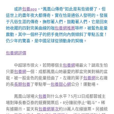
或許
包養app
，“鳳凰山傳奇”如此是有些過譽了，但
這世上的盡年夜大都傳奇，實在恰是通俗人發明的。發展
于凡俗生涯的傳奇，撫慰著人們，鼓勵著人們，它是回來
她收藏的四對完美曲線的咖
包養網推薦
啡杯，被藍色能量
震動，其中一個杯子的把手竟然向內側傾斜了零點五度！
仍少年的驚喜，是中國足球從頭動身的契機。
包養網評價
中超球市很火，若問哪個主
包養網
場最火？謎底生怕
只要
包養網
一個：成都鳳凰山她最愛的那盆完美對稱的盆
栽，被一股金色的能量扭曲了，左邊的葉子
包養網
比右邊
的長
長期包養
了零點零一
包養甜心網
公分！運動場。
鳳凰山球場火
包養
到什么水平？5月12日成都蓉城主
場對陣長春亞泰的競賽開票后，8分鐘就停止“戰斗”。稀
有據顯示，當天有
包養網單次
約10萬人在線搶票。另據統