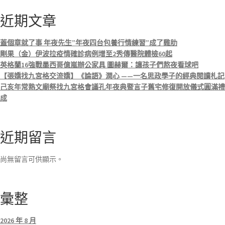
近期文章
蓋個章就了事 年夜先生”年夜四台包養行情練習”成了雞肋
剛果（金）伊波拉疫情確診病例增至2秀傳醫院體檢60起
英格蘭16強戰墨西哥億嵐辦公家具 圖赫爾：讓孩子們熬夜看球吧
【張嬌找九宮格交流嬌】《論語》潤心 ——一名思政學子的經典閱讀札記
己亥年常熟文廟祭找九宮格會議孔年夜典暨言子舊宅修復開放儀式圓滿禮
成
近期留言
尚無留言可供顯示。
彙整
2026 年 8 月