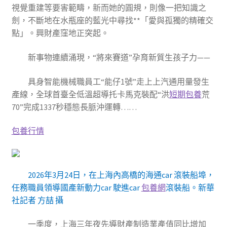
視覺重建等要害範疇，新而她的圓規，則像一把知識之
劍，不斷地在水瓶座的藍光中尋找**「愛與孤獨的精確交
點」。興財產窪地正突起。
新事物連續涌現，“將來賽道”孕育新質生孩子力——
具身智能機械職員工“能仔1號”走上上汽通用量發生
產線，全球首臺全低溫超導托卡馬克裝配“洪
短期包養
荒
70”完成1337秒穩態長脈沖運轉……
包養行情
2026年3月24日，在上海內高橋的海通car 滾裝船埠，
任務職員領導國產新動力car 駛進car
包養網
滾裝船。新華
社記者 方喆 攝
一季度，上海三年夜先導財產制造業產值同比增加