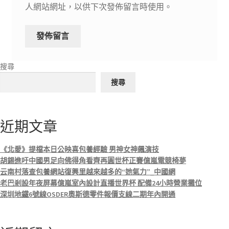
人網站網址，以供下次發佈留言時使用。
搜尋
搜尋
近期文章
《北愛》提檔本日公映喜包養經驗 男神女神飆演技
胡錫進吁中國男足向佛得角看齊再圓世杯正賽億嵐電競椅夢
云南村落查包養網站復興里越來越多的“她氣力”_中國網
老巴剎設年夜屏幕億嵐室內設計直播世界杯 配備24小時營業攤位
深圳地鐵6號線OSDER奧斯德零件報價支線二期年內開通