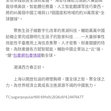
業低本錢嵌進全球財產鏈。”海智在線結合開創人兼副總
裁徐噴鼻說，智能體任務臺、人工智能翻譯等技巧東西，
將約80萬個中國工場與117個國度和地域的約30萬買家“全
球鏈接”。
聚焦生孩子線數字化改革的黑湖科技，輔助萬萬中國
紡織企業完成聰明化生孩子的致景科技……一大量辦事性
效能性平臺應用上海信息集聚、人才密集、財產關鍵的特
徵，為財產鏈各方賦智賦能，輔助中國企業站上“云”端，
“鏈”
包養網
包養情婦
動全球。
潮涌西方春正好。
上海以開放包涵的襟懷胸襟，匯全球之智、聚全球之
力，為世界經濟立異成長注進源源不竭的中國氣力。
TC:sugarpopular900 69fe0c2026c6f4.24476677