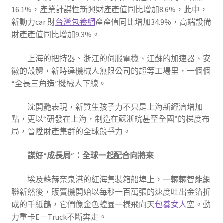
16.1%，產業計謀性新興財產產值同比增加8.6%，此中，
新動力car 財
台灣包養網
產產值同比增加34.9%，高端設備
財產產值同比增加9.3%。
上海的把持器、浙江的伺服電機、江蘇的加速器、安
徽的殼體，新時達機械人無限公司的超等工場里，一個個
“全長三角造”機械人下線。
沈開艷表現，新質生孩子力不只是上海新經濟增加
點，更以“研發在上海，制造在蘇浙皖甚至全國”的梯度布
局，晉陞財產集群的全球競爭力。
謀好“成長局”：全球一起配合向將來
埃及蘇赫奈泉港的紅海集裝箱船埠上，一輛輛智能網
聯新然後，販賣機開始以每秒一百萬張的速度吐出金箔折
成的千紙鶴，它們像金色蝗蟲一樣飛向天
包養女人
空。動
力重卡E－Truck不斷奔走。