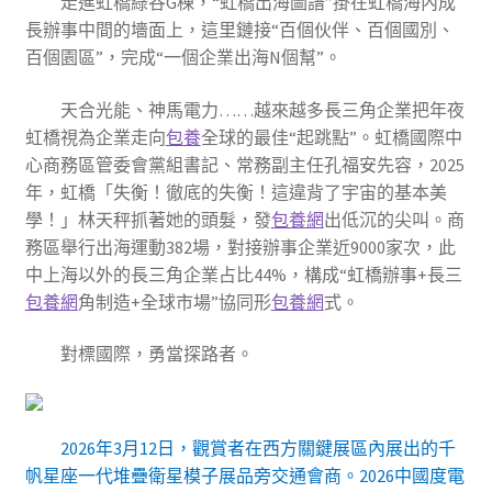
走進虹橋綠谷G棟，“虹橋出海圖譜”掛在虹橋海內成
長辦事中間的墻面上，這里鏈接“百個伙伴、百個國別、
百個園區”，完成“一個企業出海N個幫”。
天合光能、神馬電力……越來越多長三角企業把年夜
虹橋視為企業走向
包養
全球的最佳“起跳點”。虹橋國際中
心商務區管委會黨組書記、常務副主任孔福安先容，2025
年，虹橋「失衡！徹底的失衡！這違背了宇宙的基本美
學！」林天秤抓著她的頭髮，發
包養網
出低沉的尖叫。商
務區舉行出海運動382場，對接辦事企業近9000家次，此
中上海以外的長三角企業占比44%，構成“虹橋辦事+長三
包養網
角制造+全球市場”協同形
包養網
式。
對標國際，勇當探路者。
2026年3月12日，觀賞者在西方關鍵展區內展出的千
帆星座一代堆疊衛星模子展品旁交通會商。2026中國度電