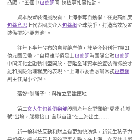
凸顯，“五個中
包養網
間”扶植等扎實推動。
資本設置裝備擺設看，上海爭奪自動權，在更高維度
包養意思
上代表國度介入
包養網
全球競爭，打造高效設置
裝備擺設“要素池”。
往年下半年發布的自貿離岸債，截至今朝刊行7單21
億元國民幣。“自貿離岸債是上
包養網
海國際金融
包養網
中間深化金融軌制型開放、晉陞全球資本設置裝備擺設才
能和風險治理程度的表現。”上海市委金融辦常務
包養網
副主任周小全說。
落好“制勝子”：科技立異建窪地
第二
女大生包養俱樂部
艘國產年夜型郵輪“愛達·花城
號”出塢，腦機接口“全球首證”在上海出生……
新一輪科技反動和財產變更加快演進，新質生孩子力
是塑造久遠成長新上風的要害支點。在上海，立異并非單