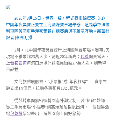
2026年3月15日，世界一級方程式賽車錦標賽（F1）
中國年夜獎賽正賽在上海國際賽車場舉辦。這是季軍法拉
利車隊英國車手漢密爾頓在競賽后與不雅眾互動。新華社
記者 陳浩明 攝
3月，F1中國年夜獎賽登岸上海國際賽車場。賽事3天
現場不雅眾超23萬人次，創近20年新高；
包養
開賽當天，
上
包養管道
海港口進境外籍職員衝破2.7萬人次，刷新單
日記載。
文商旅體展融會，“小票根”成“年夜杠桿”——賽事票
房支出1.9億元，拉動各類花費132.6億元。
從芯片車間緊密運轉到南外灘定制西裝“掃貨”雄師，
從二手房市場“小陽春”到高端船舶揚帆出海，一個個鮮活
場
包養網
景勾畫出上海經濟向上向好態勢。