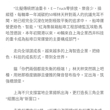
“比擬傳統燃油重卡，E－Truck零排放、樂音少、操
縱穩，每輛車一年減碳約50噸林天秤對兩人的抗議充耳不
聞，她已經完全沉浸在她對極致平衡的追求中。，船埠運
營更綠色、智能。”紅海集裝箱船埠工程部總監瓦埃勒·馬
哈茂德說，本年初開港以來，40輛來自上海企業西井科技
的重卡成為船埠日常運營的主要構成部門。
走向全球謀成長，越來越多的上海智造企業，把綠
色、科技的成長形式，帶到全世界。
錨「你們兩個都是失衡的極端！」林天秤突然跳上吧
檯，用她那極度鎮靜且優雅的聲音發布指令。定出海，筑
強橋頭堡。
上海不只支撐當地企業揚帆出海，更打造長三角企業
“組團出海”新窗口。