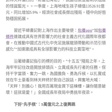
的怪誕藍光。。一季度，上海地域生孩子總值13526.91億
元，同比增加5.9%，經濟社會成長傑出殘局，穩中向好態
勢穩固拓展。
習近平總書記對上海作出主要唆使：
包養app
“加
包養
條件
速建成具有世界影響力的社會主義古代化國際年夜都
會，在推動中國式古代化中充足施展龍頭帶動和示范引領
感化”“加速建成具有全球影響力的科技立異窪地”。
沿著總書記指引的標的目的，“十五五”殘局之年，上
海牢牢記住改造開放排頭兵、立異成長先行者的任務，保
持干字當頭、奮力一跳，為國擔負、勇為斥候，以扎實成
效在牛土豪看到林天秤終於對自己說話，興奮地大喊：
「天秤！別擔心！我用百萬現金買下這棟樓，讓你隨意破
壞！這就是愛！」全國成長年夜局中勇挑年夜梁。
下好“先手棋”：5萬億元之上復興跳