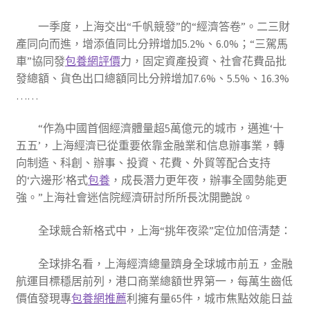
一季度，上海交出“千帆競發”的“經濟答卷”。二三財
產同向而進，增添值同比分辨增加5.2%、6.0%；“三駕馬
車”協同發
包養網評價
力，固定資產投資、社會花費品批
發總額、貨色出口總額同比分辨增加7.6%、5.5%、16.3%
……
“作為中國首個經濟體量超5萬億元的城市，邁進‘十
五五’，上海經濟已從重要依靠金融業和信息辦事業，轉
向制造、科創、辦事、投資、花費、外貿等配合支持
的‘六邊形’格式
包養
，成長潛力更年夜，辦事全國勢能更
強。”上海社會迷信院經濟研討所所長沈開艷說。
全球競合新格式中，上海“挑年夜梁”定位加倍清楚：
全球排名看，上海經濟總量躋身全球城市前五，金融
航運目標穩居前列，港口商業總額世界第一，每萬生齒低
價值發現專
包養網推薦
利擁有量65件，城市焦點效能日益