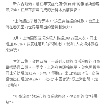
新六合陌頭，剛在年夜疆門店“買買買”的俄羅斯游客
弗拉達，在鮮花搭建而成的扭轉木馬前攝影。
“上海超出了我的等待。”這是弗拉達的感歎，也是上
海在春天里向世界展現出的活氣和魅力。
3月，上海國際游玩進境人數達108.29萬人次，同比
增加36.0%，這意味著均勻不到3秒，就有1人次境外游客
來游玩。
客流云集，貨通四海，一系列反應經濟活潑度的流量
目標熱意凸顯。一季度，上海貨色運輸總量、貨色周轉量
同比分辨增加3.1%、6.4%。電動car 出口增加1.4倍，高端
設備出口增加50.2%，一批批“中國智造”從上海出發，走
向海內。
“年夜流量”與城市經濟業態聯合，孕育新經濟“核爆
點”。