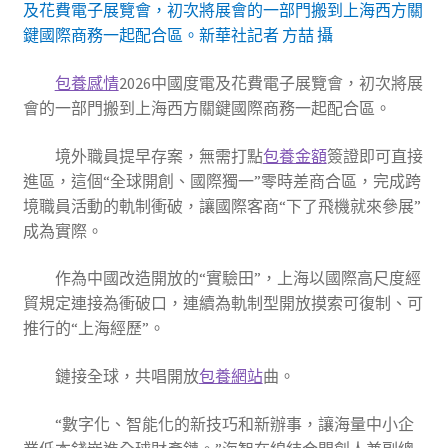
及花費電子展覽會，初次將展會的一部門搬到上海西方關
鍵國際商務一起配合區。新華社記者 方喆 攝
包養感情
2026中國度電及花費電子展覽會，初次將展
會的一部門搬到上海西方關鍵國際商務一起配合區。
境外職員提早存案，無需打點
包養金額
簽證即可直接
進區，這個“全球開創、國際獨一”零時差商合區，完成跨
境職員活動的軌制衝破，讓國際客商“下了飛機就來參展”
成為實際。
作為中國改造開放的“實驗田”，上海以國際高尺度經
貿規定連接為衝破口，連續為軌制型開放摸索可復制、可
推行的“上海經歷”。
鏈接全球，共唱開放
包養網站
曲。
“數字化、智能化的新技巧和新辦事，讓海量中小企