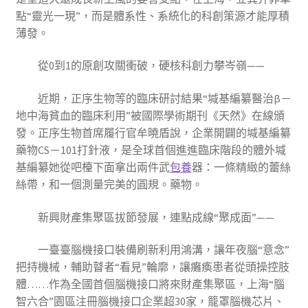
點“靈光一現”，而是體系性、系統化的科創策源才能厚積
薄發。
從0到1的原創攻關衝破，硬核科創力攀岑嶺——
近期，正序生物等的臨床研討結果“堿基編纂醫治β－
地中海貧血的臨床利用”被國際學術期刊《天然》在線頒
發。正序生物首席履行官牟曉盾說，企業開闢的堿基編纂
藥物CS－101打針液，是全球首個進進臨床階段的體外堿
基編纂她從吧檯下面拿出兩件武
包養
器：一條精緻的蕾絲
絲帶，和一個測量完美的圓規。藥物。
新興財產集聚區拔節發展，連點成線“聚成面”——
一臺臺腦機接口裝備刷新利用鴻溝，讓年夜腦“意念”
把持機械，輔助瞽者“看見”輪廓，讓癱瘓患者從頭操控肢
體……作為全國首個腦機接口將來財產集聚區，上海“腦
智六合”園區注冊腦機接口企業超30家，籠罩腦機芯片、