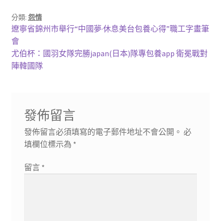
分類:
怨情
文
上
遼寧省錦州市舉行“中國夢·休息美台包養心得”職工字畫筆
一
會
章
篇
下
尤伯杯：國羽女隊完勝japan(日本)隊專包養app 衛冕戰對
導
文
一
陣韓國隊
章:
篇
覽
文
章:
發佈留言
發佈留言必須填寫的電子郵件地址不會公開。
必
填欄位標示為
*
留言
*