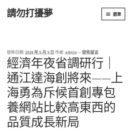
請勿打擾夢
跳
跳
選單
至
至
導
主
首頁
覽
要
列
內
容
發佈日期:
2026 年 5 月 9 日
作者:
admin
—
發佈留言
經濟年夜省調研行｜
通江達海創將來——上
海勇為斥候首創專包
養網站比較高東西的
品質成長新局