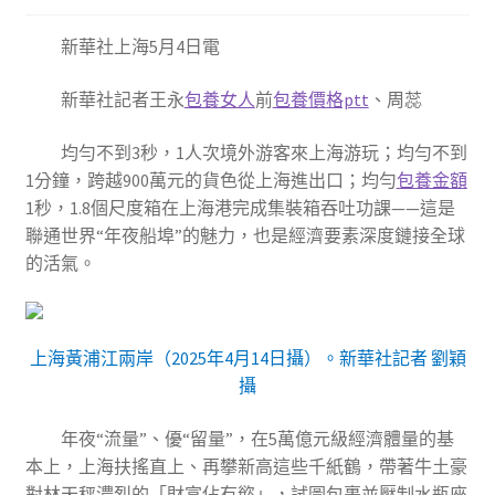
新華社上海5月4日電
新華社記者王永
包養女人
前
包養價格ptt
、周蕊
均勻不到3秒，1人次境外游客來上海游玩；均勻不到
1分鐘，跨越900萬元的貨色從上海進出口；均勻
包養金額
1秒，1.8個尺度箱在上海港完成集裝箱吞吐功課——這是
聯通世界“年夜船埠”的魅力，也是經濟要素深度鏈接全球
的活氣。
上海黃浦江兩岸（2025年4月14日攝）。新華社記者 劉穎
攝
年夜“流量”、優“留量”，在5萬億元級經濟體量的基
本上，上海扶搖直上、再攀新高這些千紙鶴，帶著牛土豪
對林天秤濃烈的「財富佔有慾」，試圖包裹並壓制水瓶座