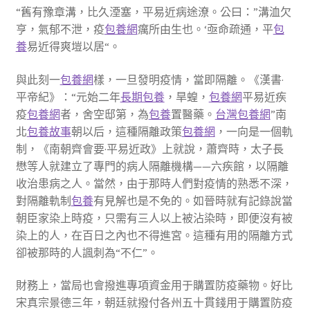
“舊有豫章溝，比久湮塞，平易近病途潦。公曰：”溝洫欠
亨，氣郁不泄，疫
包養網
癘所由生也。‘亟命疏通，平
包
養
易近得爽塏以居“。
與此刻一
包養網
樣，一旦發明疫情，當即隔離。《漢書·
平帝紀》：“元始二年
長期包養
，旱蝗，
包養網
平易近疾
疫
包養網
者，舍空邸第，為
包養
置醫藥。
台灣包養網
”南
北
包養故事
朝以后，這種隔離政策
包養網
，一向是一個軌
制，《南朝齊會要·平易近政》上就說，蕭齊時，太子長
懋等人就建立了專門的病人隔離機構——六疾館，以隔離
收治患病之人。當然，由于那時人們對疫情的熟悉不深，
對隔離軌制
包養
有見解也是不免的。如晉時就有記錄說當
朝臣家染上時疫，只需有三人以上被沾染時，即便沒有被
染上的人，在百日之內也不得進宮。這種有用的隔離方式
卻被那時的人諷刺為“不仁”。
財務上，當局也會撥進專項資金用于購置防疫藥物。好比
宋真宗景德三年，朝廷就撥付各州五十貫錢用于購置防疫