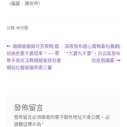
（編纂：陳悅申）
分類: 未分類
文
上
下
婚姻被撤銷可否索賠 婚
深夜發布甜心寶物喜包養網|
一
一
前病史要不要坦率？——聚
“九要九不要”，白云區發布
章
篇
篇
焦平易近法典婚姻家找包養
防疫倡議書
導
文
文
網站比擬庭編草案三審
章:
章:
覽
發佈留言
發佈留言必須填寫的電子郵件地址不會公開。
必
填欄位標示為
*