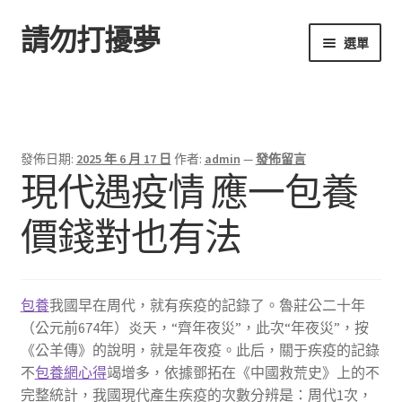
請勿打擾夢
跳
跳
選單
至
至
導
主
首頁
覽
要
列
內
容
發佈日期:
2025 年 6 月 17 日
作者:
admin
—
發佈留言
現代遇疫情 應一包養
價錢對也有法
包養
我國早在周代，就有疾疫的記錄了。魯莊公二十年
（公元前674年）炎天，“齊年夜災”，此次“年夜災”，按
《公羊傳》的說明，就是年夜疫。此后，關于疾疫的記錄
不
包養網心得
竭增多，依據鄧拓在《中國救荒史》上的不
完整統計，我國現代產生疾疫的次數分辨是：周代1次，