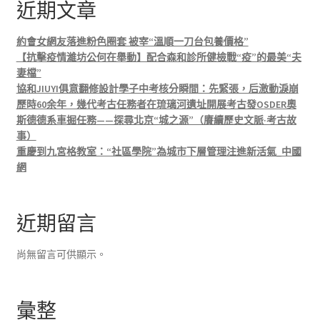
近期文章
約會女網友落進粉色圈套 被宰“溫順一刀台包養價格”
【抗擊疫情濰坊公何在舉動】配合森和診所健檢戰“疫”的最美“夫
妻檔”
協和JIUYI俱意翻修設計學子中考核分瞬間：先緊張，后激動淚崩
歷時60余年，幾代考古任務者在琉璃河遺址開展考古發OSDER奧
斯德德系車掘任務——探尋北京“城之源”（賡續歷史文脈·考古故
事）
重慶到九宮格教室：“社區學院”為城市下層管理注進新活氣_中國
網
近期留言
尚無留言可供顯示。
彙整