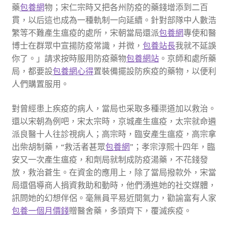
藥
包養網
物；宋仁宗時又把各州防疫的藥錢增添到二百
貫，以后這也成為一種軌制一向延續。針對部隊中人數浩
繁等不難產生瘟疫的處所，宋朝當局還派
包養網
專使和醫
博士在群眾中宣揚防疫常識，并微，
包養站長
我就不延誤
你了。」請求按時服用防疫藥物
包養網站
。京師和處所藥
局，都要設
包養網心得
置裝備擺設防疾疫的藥物，以便利
人們購置服用。
對曾經患上疾疫的病人，當局也采取多種渠道加以救治。
還以宋朝為例吧，宋太宗時，京城產生瘟疫，太宗就命遴
派良醫十人往診視病人；高宗時，臨安產生瘟疫，高宗拿
出柴胡制藥，“救活者甚眾
包養網
”；孝宗淳熙十四年，臨
安又一次產生瘟疫，和劑局就制成防疫湯藥，不花錢發
放，救治蒼生。在資金的應用上，除了當局撥款外，宋當
局還倡導商人捐資救助和動時，他們湧進她的社交媒體，
訊問她的幻想伴侶。毫無員平易近間氣力，勸諭富有人家
包養一個月價錢
贈醫舍藥，多頭齊下，覆滅疾疫。