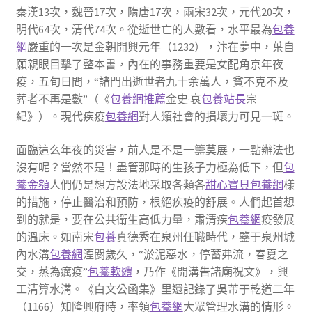
秦漢13次，魏晉17次，隋唐17次，兩宋32次，元代20次，
明代64次，清代74次。從逝世亡的人數看，水平最為
包養
網
嚴重的一次是金朝開興元年（1232），汴在夢中，葉自
願親眼目擊了整本書，內在的事務重要是女配角京年夜
疫，五旬日間，“諸門出逝世者九十余萬人，貧不克不及
葬者不再是數”（《
包養網推薦
金史·哀
包養站長
宗
紀》）。現代疾疫
包養網
對人類社會的損壞力可見一斑。
面臨這么年夜的災害，前人是不是一籌莫展，一點辦法也
沒有呢？當然不是！盡管那時的生孩子力極為低下，但
包
養金額
人們仍是想方設法地采取各類各
甜心寶貝包養網
樣
的措施，停止醫治和預防，根絕疾疫的舒展。人們起首想
到的就是，要在公共衛生高低力量，肅清疾
包養網
疫發展
的溫床。如南宋
包養
真德秀在泉州任職時代，鑒于泉州城
內水溝
包養網
湮閼歲久，“淤泥惡水，停蓄弗流，春夏之
交，蒸為癘疫”
包養軟體
，乃作《開溝告諸廟祝文》，興
工清算水溝。《白文公函集》里還記錄了吳芾于乾道二年
（1166）知隆興府時，率領
包養網
大眾管理水溝的情形。