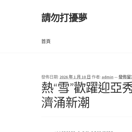
請勿打擾夢
跳
跳
至
至
導
主
覽
要
首頁
列
內
容
首頁
發佈日期:
2026 年 1 月 10 日
作者:
admin
—
發佈留
文
熱“雪”歡躍迎亞
章
濟涌新潮
導
覽