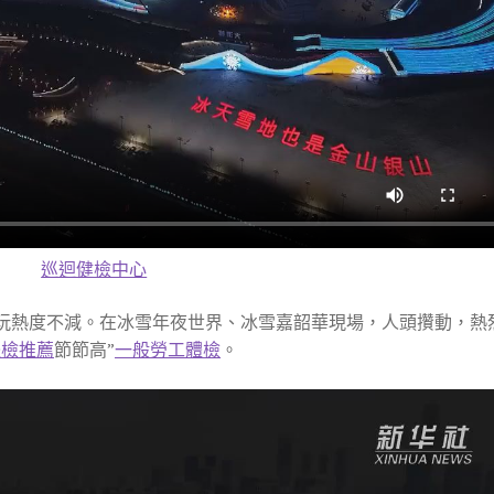
巡迴健檢中心
游玩熱度不減。在冰雪年夜世界、冰雪嘉韶華現場，人頭攢動，熱
體檢推薦
節節高”
一般勞工體檢
。