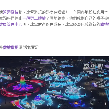
活
巡迴健檢
動、冰雪游玩的熱度連續攀升，全國各地紛紜應用本
摩羯座們停止
一般勞工體檢
了原地踏步，他們感到自己的襪子被
健康管理中心
明、冰雪財產疾速成長，冰雪經濟已成為新的
體檢
升
健檢費用
溫 活氣實足