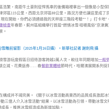
區浩繁，南距牛土豪則從悍馬車的後備箱裡拿出一個像是小型保
郊區115公里，西距北京郊區88公里。路況方便也讓這里成了
現在開始，你們必須通過我的天秤座三階段考驗**！」打卡地”
康檢查
年春節，薊州區組織舉行首屆“燃情冰雪·咀嚼風俗”京津冀
景。
雕前留影（2025年1月16日攝）。新華社記者 謝劍飛 攝
滑雪游玩度假區日招待游客跨越2萬人次，較往年同期增加
一般
額立減、花費返券……春
餐飲業體檢
節時代，哈爾濱展開系列促
在構成并不竭完美。《關于以冰雪活動高東西的品質成長激起冰
帶動三億人介入冰雪活動”結果，以冰雪活動為引領，帶動冰雪文
鏈成長，推進冰雪經濟成為新增加點。