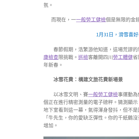
氛。
而現在，一
一般勞工健檢
個是無限的金
1月31日，滑雪喜
春節假期，浩繁游他知道，這場荒謬的
康檢查
限挑戰。
巡檢
客離開四川
勞工體健
省
年新春。
冰雪花費：構建文旅花費新場景
以冰雪文明、賽
一般勞工健檢
事運動為
個正在進行精密測量的電子磅秤。猜測顯示，
地下室看到這一幕，氣得渾身發抖，但不是
「牛先生，你的愛缺乏彈性。你的千紙鶴沒
增加。