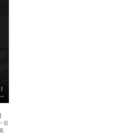
體
。從
氣