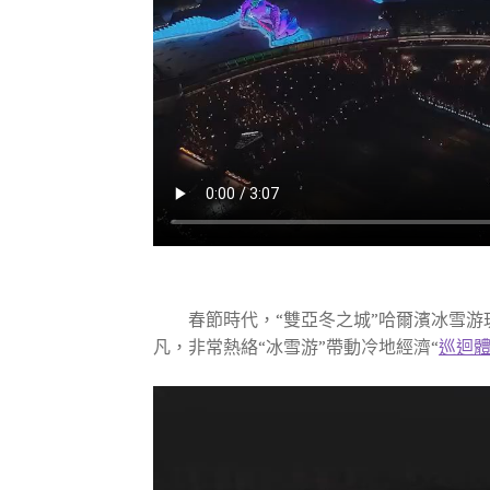
春節時代，“雙亞冬之城”哈爾濱冰雪
凡，非常熱絡“冰雪游”帶動冷地經濟“
巡迴