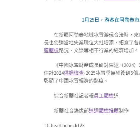
1月25日，游客在阿勒泰
在新疆阿勒泰地域冰雪游玩合法時，來
長也使適當地失業職位大批增添，拓寬了各
膳體檢
路況、文娛等相干行業的經濟增加。
《中國冰雪財產成長研討陳述（2024）》
估計2024
供膳檢查
-2025冰雪季無望衝破
彰顯了中國冰雪經濟的熱度。
綜合新華社記者報
員工體檢
道
新華社音錄像部
巡迴體檢推薦
制作
TC:healthcheck123