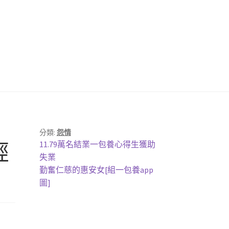
分類:
怨情
上
經
11.79萬名結業一包養心得生獲助
一
失業
篇
下
勤奮仁慈的惠安女[組一包養app
文
一
圖]
章:
篇
文
章: