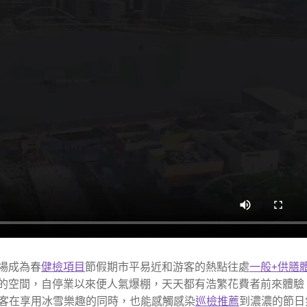
場成為春
健檢項目
節假期市平易近和游客的熱點往處
一般+供膳
的空間，自停業以來便人氣爆棚，天天都有浩繁花費者前來體驗
游客在享用冰雪樂趣的同時，也能感觸感染
巡檢推薦
到濃濃的節日