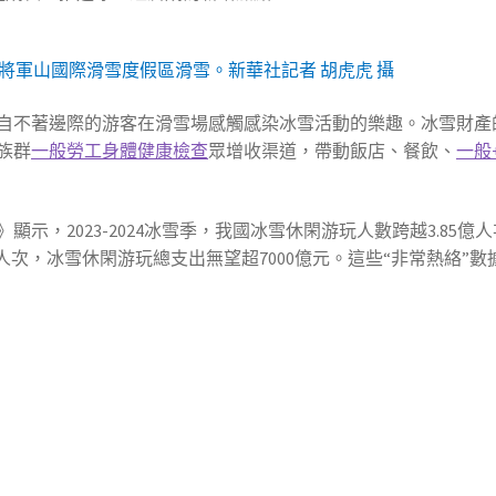
市將軍山國際滑雪度假區滑雪。新華社記者 胡虎虎 攝
自不著邊際的游客在滑雪場感觸感染冰雪活動的樂趣。冰雪財產
族群
一般勞工身體健康檢查
眾增收渠道，帶動飯店、餐飲、
一般
顯示，2023-2024冰雪季，我國冰雪休閑游玩人數跨越3.85億
5億人次，冰雪休閑游玩總支出無望超7000億元。這些“非常熱絡”數