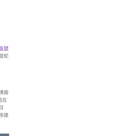
。
身健
度蛇
彿兩
瓶在
目
疾速