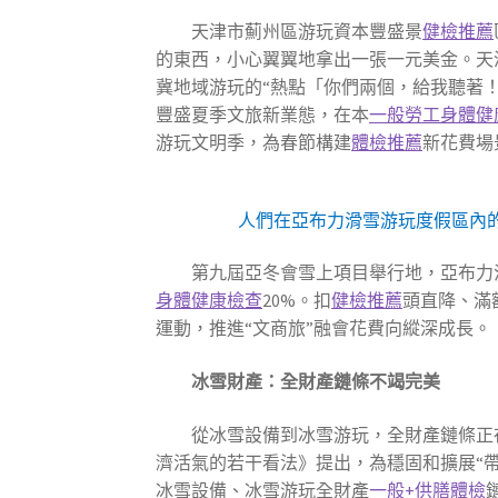
天津市薊州區游玩資本豐盛景
健檢推薦
的東西，小心翼翼地拿出一張一元美金。天津
冀地域游玩的“熱點「你們兩個，給我聽著！
豐盛夏季文旅新業態，在本
一般勞工身體健
游玩文明季，為春節構建
體檢推薦
新花費場
人們在亞布力滑雪游玩度假區內的雪
第九屆亞冬會雪上項目舉行地，亞布力
身體健康檢查
20%。扣
健檢推薦
頭直降、滿
運動，推進“文商旅”融會花費向縱深成長。
冰雪財產：全財產鏈條不竭完美
從冰雪設備到冰雪游玩，全財產鏈條正
濟活氣的若干看法》提出，為穩固和擴展“
冰雪設備、冰雪游玩全財產
一般+供膳體檢