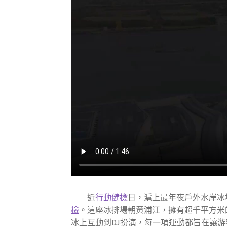
近
行動健檢
日，滬上最年夜戶外水岸冰
檢
。這座冰排場朝黃浦江，擁有超千平方米
冰上互動到DJ扮演，每一項運動都旨在讓