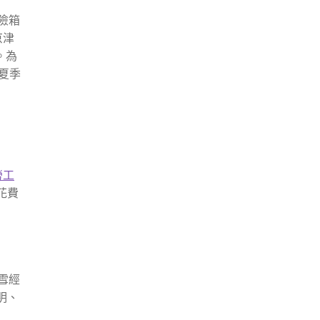
險箱
京津
。為
夏季
勞工
花費
雪經
明、