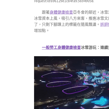
requestId:696129e1c84fa9.56949058.
跟著
身體健康檢查
亞冬會的鄰近，冰雪
冰雪資本上風，吸引八方來客，推進冰雪文
了，只剩下腳踝上的標籤在隨風飄盪。
巡迴
增加點。
一般勞工身體健康檢查
冰雪游玩：連續