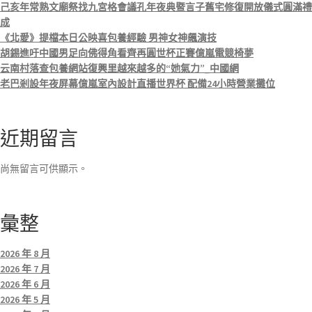
己亥年常熟文廟祭找九宮格會議孔年夜典暨言子舊宅修復開放儀式圓滿禮
成
《北愛》提檔本日公映喜包養經驗 男神女神飆演技
胡錫進吁中國男足向佛得角看齊再圓世杯正賽億嵐電競椅夢
云南村落查包養網站復興里越來越多的“她氣力”_中國網
老巴剎設年夜屏幕億嵐室內設計直播世界杯 配備24小時營業攤位
近期留言
尚無留言可供顯示。
彙整
2026 年 8 月
2026 年 7 月
2026 年 6 月
2026 年 5 月