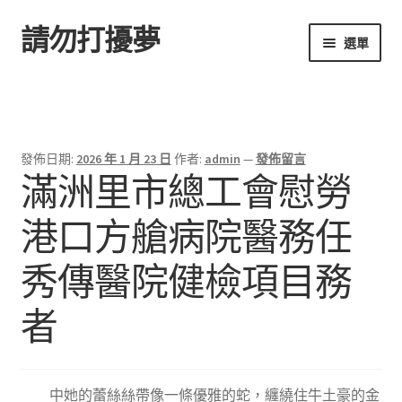
請勿打擾夢
跳
跳
選單
至
至
導
主
首頁
覽
要
列
內
容
發佈日期:
2026 年 1 月 23 日
作者:
admin
—
發佈留言
滿洲里市總工會慰勞
港口方艙病院醫務任
秀傳醫院健檢項目務
者
中她的蕾絲絲帶像一條優雅的蛇，纏繞住牛土豪的金