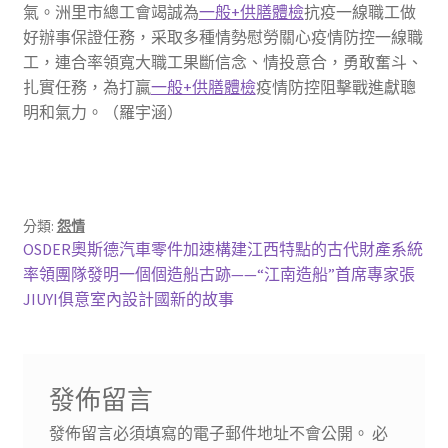
氣。洲里市總工會竭誠為
一般+供膳體檢
抗疫一線職工做
好辦事保證任務，采取多種情勢慰勞關心疫情防控一線職
工，連合率領寬大職工果斷信念、情投意合，勇敢奮斗、
扎實任務，為打贏
一般+供膳體檢
疫情防控阻擊戰進獻聰
明和氣力。（羅宇涵）
分類:
怨情
文
上
OSDER奧斯德汽車零件加速構建江西特點的古代財產系統
一
下
率領團隊發明一個個造船古跡——“江南造船”首席專家張
章
篇
一
JIUYI俱意室內設計國新的故事
導
文
篇
章:
文
覽
章:
發佈留言
發佈留言必須填寫的電子郵件地址不會公開。
必