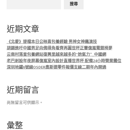
搜尋
近期文章
《北愛》提檔本日公映喜包養經驗 男神女神飆演技
胡錫進吁中國男足向佛得角看齊再圓世杯正賽億嵐電競椅夢
云南村落查包養網站復興里越來越多的“她氣力”_中國網
老巴剎設年夜屏幕億嵐室內設計直播世界杯 配備24小時營業攤位
深圳地鐵6號線OSDER奧斯德零件報價支線二期年內開通
近期留言
尚無留言可供顯示。
彙整