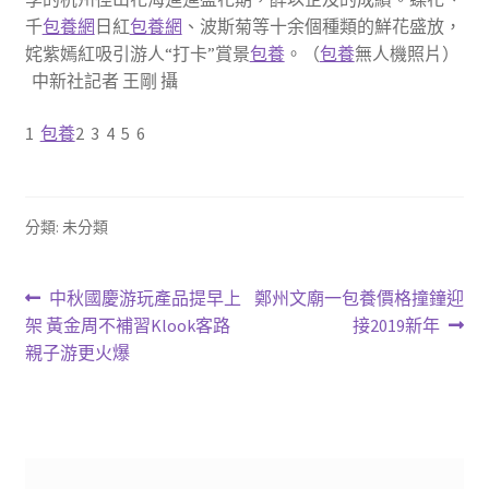
千
包養網
日紅
包養網
、波斯菊等十余個種類的鮮花盛放，
姹紫嫣紅吸引游人“打卡”賞景
包養
。（
包養
無人機照片）
中新社記者 王剛 攝
1
包養
2 3 4 5 6
分類: 未分類
文
上
下
中秋國慶游玩產品提早上
鄭州文廟一包養價格撞鐘迎
一
一
架 黃金周不補習Klook客路
接2019新年
章
篇
篇
親子游更火爆
導
文
文
章:
章:
覽