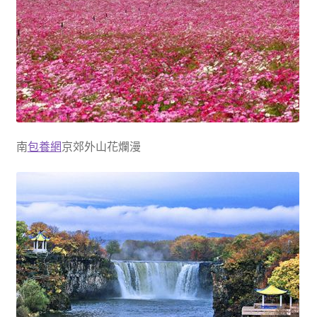
南
包養網
京郊外山花爛漫