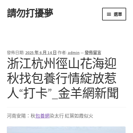
請勿打擾夢
跳
跳
選單
至
至
導
主
首頁
覽
要
列
內
容
發佈日期:
2025 年 6 月 14 日
作者:
admin
—
發佈留言
浙江杭州徑山花海迎
秋找包養行情綻放惹
人“打卡”_金羊網新聞
河南安陽：秋
包養網
染太行 紅葉如霞似火