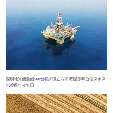
探明地質儲量超500
包養網
億立方米 我國發明首個深水深
包養
層年夜氣田