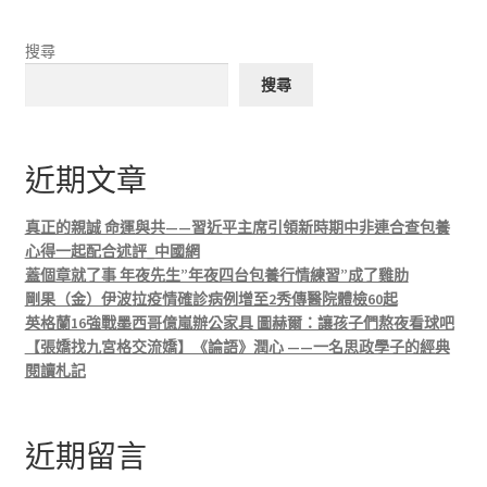
搜尋
搜尋
近期文章
真正的親誠 命運與共——習近平主席引領新時期中非連合查包養
心得一起配合述評_中國網
蓋個章就了事 年夜先生”年夜四台包養行情練習”成了雞肋
剛果（金）伊波拉疫情確診病例增至2秀傳醫院體檢60起
英格蘭16強戰墨西哥億嵐辦公家具 圖赫爾：讓孩子們熬夜看球吧
【張嬌找九宮格交流嬌】《論語》潤心 ——一名思政學子的經典
閱讀札記
近期留言