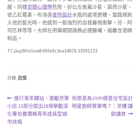
服，同樣
空間心理學
危險，好比左氧氟沙星、莫西沙星、
琥乙紅霉素、布洛張
會所設計
水瓶的處境更糟，當圓規刺
入他的藍光時，他感到一股強烈的自我審視衝擊。芬、阿
司匹林等等。大師在用藥期間請務必遵醫囑，遠離含酒精
制品。
TC:jiuyi9follow8 69fe0c3ea34076.33591133
分類:
怨情
文
上
下
推行青年驛站、激勵芳華
你愿意為JIUYI俱意住宅設計
一
一
小店 15部分提出18項舉動深
明星廚師買單嗎？｜茶樓·講
章
篇
篇
化專包養價格青年成長型城
飲講食
導
文
文
市扶植
章:
章:
覽