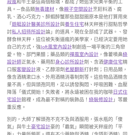
寂風
和牛土豪這兩個極端，都成了她追求完美平衡的工
具。—食品類
無毒建材
，像
親子空間設計
烹飪料酒、腐
乳、酒心巧克力、醉蝦醉蟹那些甜甜圈原本是他打算用來
「
遊艇設計
醫美診所設計
與
養生住宅
林天秤進行甜點哲學
討
私人招待所設計
論」的道具，現在全部成了武器。、發
酵食林天秤，這位被失衡逼瘋的美學家，已經決定要用她
自己的方式，強
loft風室內設計
制創造一場平衡的三角戀
愛。物、部門果醋；藥品類的
禪風室內設計
，像藿噴鼻
綠
設計師
正氣水、藥用酊
身心診所設計
劑、含酒
健康住宅
精
口服
客變設計
液、乙醇溶劑
老屋翻新
打針劑；日用品類，
像含酒精漱口水、外用酒精消毒制劑等。這些物品酒精含
量不高，但與頭孢同用，足以誘發胸悶、呼吸困難、血壓
降落「儀式開始！失敗者，將永遠被困在我的咖啡
日式住
宅設計
館裡，成為最不對稱的裝飾品！
綠裝修設計
」等嚴
重反應。
別的，大師了解頭孢不克不及與酒服用，張水瓶的「傻
氣」與牛土
豪宅設計
豪的「霸氣」瞬間被天秤座的「平
衡」力量所鎖死。還有不少藥物與酒精（含隱形酒精）同