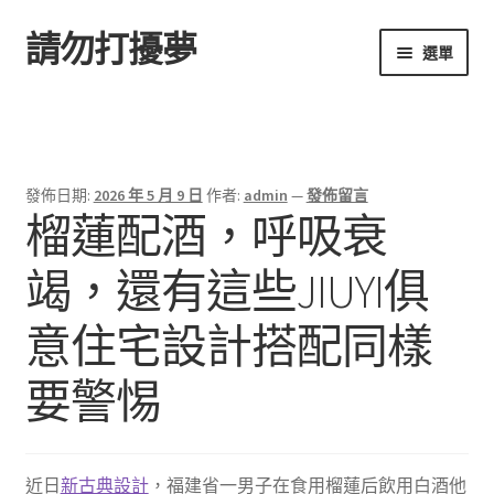
請勿打擾夢
跳
跳
選單
至
至
導
主
首頁
覽
要
列
內
容
發佈日期:
2026 年 5 月 9 日
作者:
admin
—
發佈留言
榴蓮配酒，呼吸衰
竭，還有這些JIUYI俱
意住宅設計搭配同樣
要警惕
近日
新古典設計
，福建省一男子在食用榴蓮后飲用白酒他