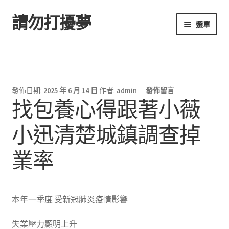
請勿打擾夢
跳
跳
選單
至
至
導
主
首頁
覽
要
列
內
容
發佈日期:
2025 年 6 月 14 日
作者:
admin
—
發佈留言
找包養心得跟著小薇
小迅清楚城鎮調查掉
業率
本年一季度 受新冠肺炎疫情影響
失業壓力顯明上升