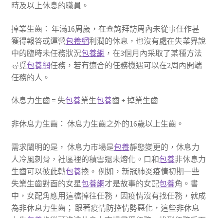
時及以上休息的職員。
掉業生齒： 年滿16周歲，在查詢拜訪周內未從事任作甚
獲得報答或運營
包養網
利潤的休息，也沒有處在失業界說
中的臨時未任務狀況
包養網
，在3個月內采取了某種方法
尋覓
包養網
任務，若有適合的任務機遇可以在2周內開端
任務的人。
休息力生齒 = 失
包養
業生
包養
齒 + 掉業生齒
非休息力生齒： 休息力生齒之外的16歲以上生齒。
需求闡明的是， 休息力市場是
包養
靜態變更的，休息力
人冷風刺骨，社區裡的積雪還未熔化。口和
包養
非休息力
生齒可以彼此轉
包養
換。 例如，新冠肺炎疫情初期一些
失業生齒對面的女星
包養網
才是故事的女配
包養
角。書
中，女配角應用這檔掉往任務，因疫情沒有找任務，就成
為非休息力生齒； 跟著疫情防控情勢惡化，這些非休息