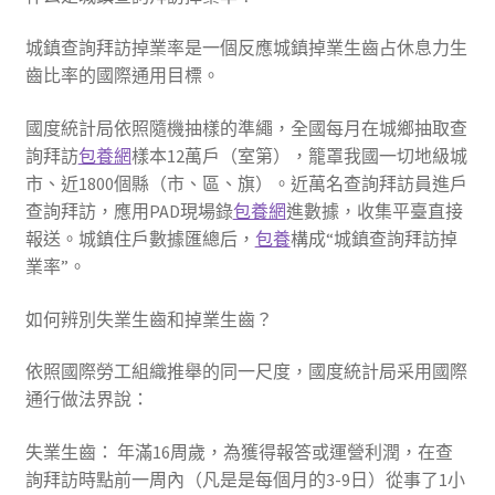
城鎮查詢拜訪掉業率是一個反應城鎮掉業生齒占休息力生
齒比率的國際通用目標。
國度統計局依照隨機抽樣的準繩，全國每月在城鄉抽取查
詢拜訪
包養網
樣本12萬戶（室第），籠罩我國一切地級城
市、近1800個縣（市、區、旗）。近萬名查詢拜訪員進戶
查詢拜訪，應用PAD現場錄
包養網
進數據，收集平臺直接
報送。城鎮住戶數據匯總后，
包養
構成“城鎮查詢拜訪掉
業率”。
如何辨別失業生齒和掉業生齒？
依照國際勞工組織推舉的同一尺度，國度統計局采用國際
通行做法界說：
失業生齒： 年滿16周歲，為獲得報答或運營利潤，在查
詢拜訪時點前一周內（凡是是每個月的3-9日）從事了1小