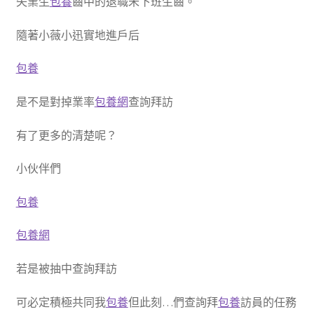
失業生
包養
齒中的退職未下班生齒。
隨著小薇小迅實地進戶后
包養
是不是對掉業率
包養網
查詢拜訪
有了更多的清楚呢？
小伙伴們
包養
包養網
若是被抽中查詢拜訪
可必定積極共同我
包養
但此刻…們查詢拜
包養
訪員的任務