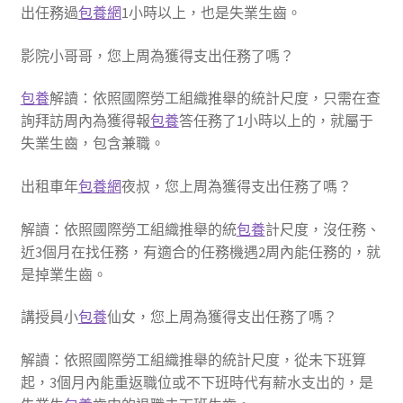
出任務過
包養網
1小時以上，也是失業生齒。
影院小哥哥，您上周為獲得支出任務了嗎？
包養
解讀：依照國際勞工組織推舉的統計尺度，只需在查
詢拜訪周內為獲得報
包養
答任務了1小時以上的，就屬于
失業生齒，包含兼職。
出租車年
包養網
夜叔，您上周為獲得支出任務了嗎？
解讀：依照國際勞工組織推舉的統
包養
計尺度，沒任務、
近3個月在找任務，有適合的任務機遇2周內能任務的，就
是掉業生齒。
講授員小
包養
仙女，您上周為獲得支出任務了嗎？
解讀：依照國際勞工組織推舉的統計尺度，從未下班算
起，3個月內能重返職位或不下班時代有薪水支出的，是