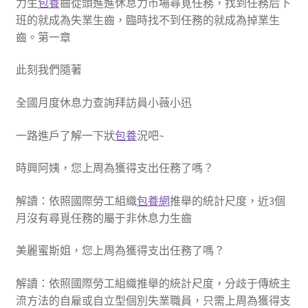
力生
包養
齒從頭進進休息力市場尋覓任務，找到任務后下
班的就成為失業生齒，臨時找不到任務的就成為掉業生
齒。第一章
此刻我們隨著
全國月度休息力查詢拜訪員小薇小迅
一路進戶了解一下狀
包養
況吧~
時興阿姨，您上周為獲得支出任務了嗎？
解讀：依照國際勞工組織
包養網
推舉的統計尺度，近3個
月沒有尋覓任務的屬于非休息力生齒
美麗蜜斯姐，您上周為獲得支出任務了嗎？
解讀：依照國際勞工組織推舉的統計尺度，分歧于傳統主
流方法的自雇或自立型個別失業職員，只需上周為獲得支