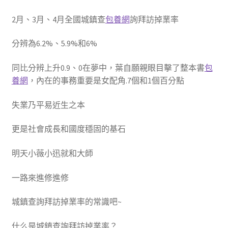
2月、3月、4月全國城鎮查
包養網
詢拜訪掉業率
分辨為6.2%、5.9%和6%
同比分辨上升0.9、0在夢中，葉自願親眼目擊了整本書
包
養網
，內在的事務重要是女配角.7個和1個百分點
失業乃平易近生之本
更是社會成長和國度穩固的基石
明天小薇小迅就和大師
一路來進修進修
城鎮查詢拜訪掉業率的常識吧~
什么是城鎮查詢拜訪掉業率？