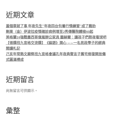
近期文章
蓋個章就了事 年夜先生”年夜四台包養行情練習”成了雞肋
剛果（金）伊波拉疫情確診病例增至2秀傳醫院體檢60起
英格蘭16強戰墨西哥億嵐辦公家具 圖赫爾：讓孩子們熬夜看球吧
【張嬌找九宮格交流嬌】《論語》潤心 ——一名思政學子的經典
閱讀札記
己亥年常熟文廟祭找九宮格會議孔年夜典暨言子舊宅修復開放儀
式圓滿禮成
近期留言
尚無留言可供顯示。
彙整