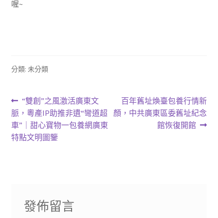
喔~
分類: 未分類
文
上
下
“雙創”之風激活廣東文
百年舊址煥臺包養行情新
一
一
脈，粵產IP助推非遺“彎道超
顏，中共廣東區委舊址紀念
章
篇
篇
車”｜甜心寶物一包養網廣東
館恢復開館
導
文
文
特點文明圖鑒
章:
章:
覽
發佈留言