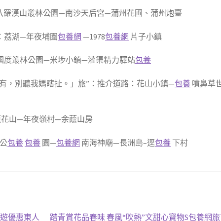
八羅漢山叢林公園—南沙天后宮—蒲州花圃、蒲州炮臺
：荔湖—年夜埔圍
包養網
—1978
包養網
片子小鎮
國度叢林公園—米埗小鎮—灌渠精力驛站
包養
沒有，別聽我媽瞎扯。」旅”：推介道路：花山小鎮—
包養
噴鼻草
花山—年夜嶺村—余蔭山房
林公
包養
包養
園—
包養網
南海神廟—長洲島–逕
包養
下村
下
旅遊優惠東人
踏青賞花品春味 春風“吹熱”文甜心寶物S包養網