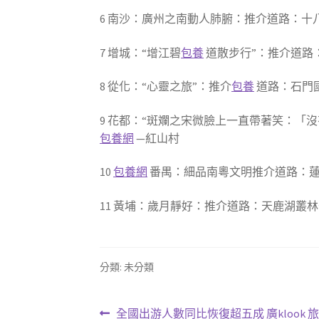
6 南沙：廣州之南動人肺腑：推介道路：十
7 增城：“增江碧
包養
道散步行”：推介道路
8 從化：“心靈之旅”：推介
包養
道路：石門
9 花都：“斑斕之宋微臉上一直帶著笑：「
包養網
—紅山村
10
包養網
番禺：細品南粵文明推介道路：蓮
11 黃埔：歲月靜好：推介道路：天鹿湖叢
分類: 未分類
文
上
全國出游人數同比恢復超五成 廣klook 