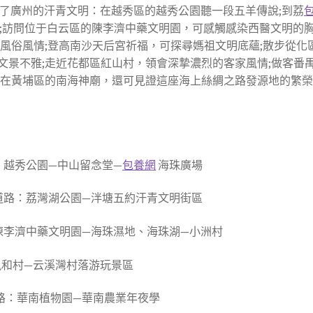
了廣州的汗青文明：在越秀區的越秀公園聽一段五羊傳說;到荔
;訪問位于白云區的陳李濟中藥文明園，可感觸感染西醫文明的
風俗風情;登高南沙天后宮祈福，可探尋媽祖文明底蘊;散步從化
文景不雅;走近花都區紅山村，領會深摯濃烈的客家風情;做客番
;在黃埔區的南海神廟，還可見證這座海上絲綢之路發源地的繁
：越秀公園—中山留念堂—
包養網
海珠廣場
介道路：荔灣湖公園—泮塘五約汗青文明街區
陳李濟中藥文明園—海珠濕地、海珠湖—小洲村
—鳳和村—云溪灣村落游玩景區
路：華南植物園—華南農業年夜學