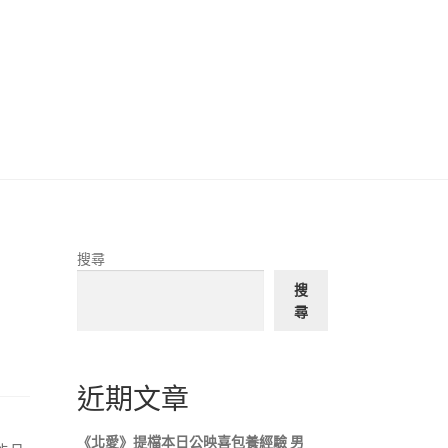
搜尋
搜
尋
近期文章
《北愛》提檔本日公映喜包養經驗 男