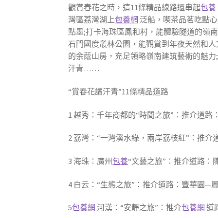
觀賞春花之時，這11條精品線路還串起
包養
灣區荔灣湖上
包養網
泛船，喫茶品茗吃點心
點墨;打卡海珠區鳳和村，能體驗隧道的嶺南
石門國度叢林公園，能觀賞到年夜天然和人
的余蔭山房，充足領略嶺南建筑藝術的魅力
汗青……
“賞春花讀汗青”11條精品道路
1 越秀：千年商都的“時間之旅”：推介道路
2 荔灣：“一灣溪水綠，兩岸荔枝紅”：推
3 海珠：廣州
包養
“文藝之旅”：推介道路：
4 白云：“生態之旅”：推介道路：豐華園
5
包養網
河漢：“安靜之旅”：推介
包養網
道