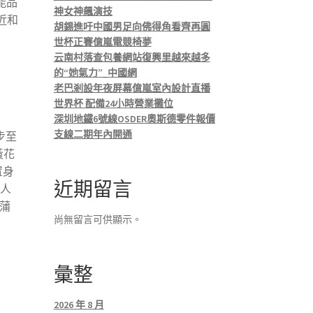
能品
神女神飆演技
近和
胡錫進吁中國男足向佛得角看齊再圓
世杯正賽億嵐電競椅夢
云南村落查包養網站復興里越來越多
的“她氣力”_中國網
老巴剎設年夜屏幕億嵐室內設計直播
世界杯 配備24小時營業攤位
深圳地鐵6號線OSDER奧斯德零件報價
支線二期年內開通
步至
黃花
置身
近期留言
讓人
蒲
尚無留言可供顯示。
彙整
2026 年 8 月