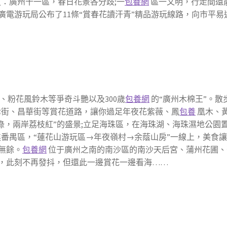
道：廣州十一區，春日花景各分歧;一
包養網
區一文明，行走間還
電游玩局公布了11條“賞春花讀汗青”精品游玩線路，向市平易
、粉花風鈴木等爭奇斗艷以及300歲
包養網
的“廣州木棉王”。散
街、昌華街等賞花道路，讓你過足年夜花紫薇、鳳
包養
凰木、
綠，兩岸荔枝紅”的盛景;立足海珠區，在海珠湖、海珠濕地公園
番禺區，“蓮花山游玩區→年夜嶺村→余蔭山房”一線上，美食
無餘。
包養網
位于廣州之南的南沙區的南沙天后宮、蒲州花圃、
，此刻不再發抖，但還此一邊賞花一邊看海……