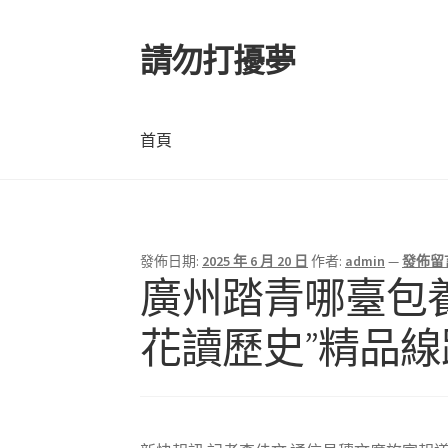
請勿打擾夢
跳
跳
至
至
導
主
覽
要
首頁
列
內
容
首頁
發佈日期:
2025 年 6 月 20 日
作者:
admin
—
發佈留
廣州踏青哪臺包養
花讀歷史”精品線