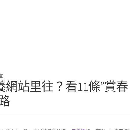
言
網站里往？看11條”賞春
路