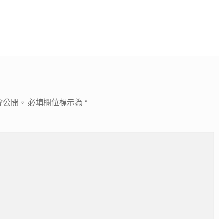
一
篇
文
章:
會公開。
必填欄位標示為
*