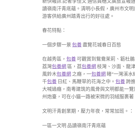
新快報訊 記者李佳文 通信員穗文廣旅宣報
讀嶺南汗青底蘊。清明小長假，廣州市文明廣
游客供給廣州踏青出行的好往處。
春花特點：
一個步驟一景
包養
盡覽花城春日百態
在越秀區，
包養
可觀賞到鴛鴦茉莉、簕杜鵑
荔灣
包養網
區，荔
包養網
枝灣、沙面、龍津
風鈴木
包養網
之癮，一
包養網
睹“一灣溪水
千
包養
日紅、馬鞭草的花海之中。
包養
跨進
大喊過癮，南粵建筑的風骨與文明都能一覽
州炮臺，可在小貓一路被宋微的羽絨服裹著
文明汗青創業期，壓力年夜，常常加班。：
一區一文明 品讀嶺南汗青底蘊