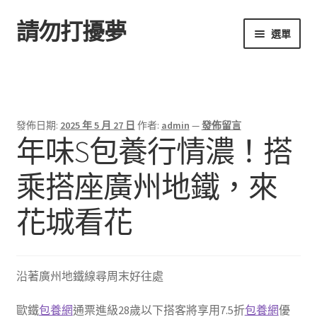
請勿打擾夢
跳
跳
選單
至
至
導
主
首頁
覽
要
列
內
容
發佈日期:
2025 年 5 月 27 日
作者:
admin
—
發佈留言
年味S包養行情濃！搭
乘搭座廣州地鐵，來
花城看花
沿著廣州地鐵線尋周末好往處
歐鐵
包養網
通票進級28歲以下搭客將享用7.5折
包養網
優