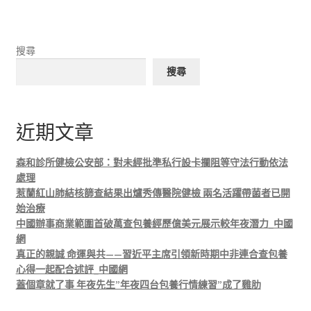
搜尋
搜尋
近期文章
森和診所健檢公安部：對未經批準私行設卡攔阻等守法行動依法
處理
惹蘭紅山肺結核篩查結果出爐秀傳醫院健檢 兩名活躍帶菌者已開
始治療
中國辦事商業範圍首破萬查包養經歷億美元展示較年夜潛力_中國
網
真正的親誠 命運與共——習近平主席引領新時期中非連合查包養
心得一起配合述評_中國網
蓋個章就了事 年夜先生”年夜四台包養行情練習”成了雞肋