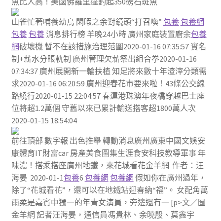
魚比人高！美國佛羅里達釣起350磅石斑魚
山雀忙著哺養幼鳥 閑暇之余對鏡頭“打召喚”
包養
包養網
包養
包養
消息排行榜 羊晚24小時 廣州家庭裝置廚余
包養
網
破壞機 暫不在該措施治理范圍2020-01-16 07:35:57 實名
制+薪水分賬軌制 廣州管理欠薪祭出組合拳2020-01-16
07:34:37 廣州展開新一輪扶植 知足將來數十年渣滓分類需
求2020-01-16 06:20:59 廣州迎春花市要來啦！43條公交線
路繞行2020-01-15 22:04:57 春運港珠澳年夜橋穿越巴士座
位將超1.2萬個 守舊以來已累計輸送搭客超1800萬人次
2020-01-15 18:54:04
前往頂部 數字報 出色推舉 轉動消息廣州廣東中國文娛安
康體育IT財富car 房產美食圖集生涯食安科技教導軍事 年
味濃！搭乘搭座廣州地鐵，來花城看花金羊網 作者：汪
海晏 2020-01-1
包養
6
包養網
包養網
假如你在廣州過年，
除了“花城看花”，還可以在地鐵站迎春納“福”。 女配角萬
雨柔是嘉賓中獨一的年青女演員，旁邊還有一 [p>文／圖
金羊網 記者汪海晏，通信員馮貴林、余曉殷、莫鑫宇