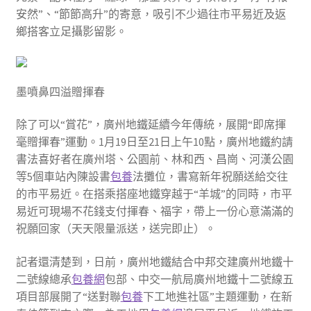
安然”、“節節高升”的寄意，吸引不少過往市平易近及返
鄉搭客立足攝影留影。
墨噴鼻四溢贈揮春
除了可以“賞花”，廣州地鐵延續今年傳統，展開“即席揮
毫贈揮春”運動。1月19日至21日上午10點，廣州地鐵約請
書法喜好者在廣州塔、公園前、林和西、昌崗、河漢公園
等5個車站內陳設書
包養
法攤位，書寫新年祝願送給交往
的市平易近。在搭乘搭座地鐵穿越于“羊城”的同時，市平
易近可現場不花錢支付揮春、福字，帶上一份心意滿滿的
祝願回家（天天限量派送，送完即止）。
記者還清楚到，日前，廣州地鐵結合中邦交建廣州地鐵十
二號線總承
包養網
包部、中交一航局廣州地鐵十二號線五
項目部展開了“送對聯
包養
下工地進社區”主題運動，在新