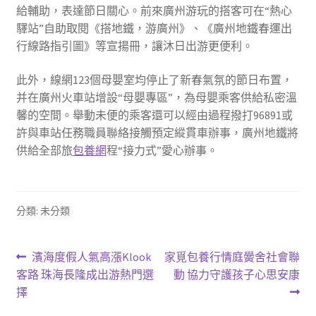
給輔助，表達節日關心。前來廣州游玩的搭客可在“熱心
驛站”自助取閱《搭地鐵，游廣州》、《廣州地鐵春運出
行線路指引圖》等宣揚冊，讓沐日出游更便利。
此外，線網123個母嬰室均停止了新春氣氛的節日布置，
并在廣州火車站增設“母嬰專區”，為母嬰乘客供給私密溫
馨的空間。舉動未便的乘客還可以經由過程撥打96891或
許與車站任務職員聯絡接觸預定縱貫車辦事，廣州地鐵將
供給全部旅
包養網
程“接力式”愛心辦事。
分類: 未分類
文
上
下
濱海度假人氣高漲Klook
家覓包養行情庭黌舍社會聯
一
一
客路 珠海長隆成出游熱門選
動 協力守護孩子心思安康
章
篇
篇
擇
導
文
文