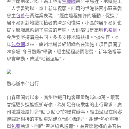
春佳節到來之際，為工地周
包養網
邊居平易近、地鐵施工
工人手書對聯，奉上新年祝願。四周的世港花圃小區業委
會主
包養
任黃建業表現：“經由過程如許的運動，促進了
居平易近對地鐵扶植者的清楚和懂得，小區的居平易近也
提早感觸感染到了濃濃的年味，大師都很是高興
包養網
，
今后要堅持溝通共同，多多支撐地鐵扶植。”據先容，本
年
包養網
以來，廣州地鐵曾經組織各在建施工項目展開了
20多場“冬日熱陽”舉動，經由過程訪問慰勞、新年送福等
現實舉動，傳遞“地鐵溫度”。
熱心辦事伴出行
自春運開端以來，廣州地鐵日均客運量跨越950萬。跟著
春運逐步進進返鄉岑嶺，為知足分歧乘客的出行需求，廣
州地鐵連續打造“貼心·貼心”的優質辦事，經由過程在與客
運關鍵相接的重點車站建立“熱心驛站”、組建“熱心辦事”
舉
包養
動派、開辟“春運綠色通道”，為春節返鄉的乘客供