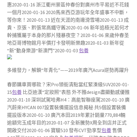
惠2020-01-16 浙江衢州景區仲春份對廣州市平易近不花錢
一個月2020-01-16 2020馬來西亞游玩年全年盛事不中斷，
等你來！2020-01-13 近在天涯的南邊滑雪場2020-01-13 成
貴、京張、黔張常高鐵守舊2020-01-06 新年追極光若何才
幹捕獲屬于本身的那片殘暴夜空？2020-01-06 來歲仲春圣
地亞哥博物館月半價打卡發明新樂趣2020-01-03 新年從
“新”動身樂游“新澳門”2020-01-03
包養
多維發力，解鎖“年青化”​——2019年廣汽Acura逆勢再躍升
春節購車買哪款？宋Pro領銜清點當紅緊湊級SUV2020-01-
15
包養
比亞迪漢“定妝照”表態 外不雅design盡顯動感優雅
2020-01-10 深圳試駕哈弗H4：高能智聯座駕2020-01-10 廣
汽蔚來HYCAN 007設置裝備擺設信息揭秘 共5個設置裝備
擺設版本2020-01-10 廣汽本田2019年累計銷量770,884輛
逾額完玉成年目的2020-01-07 全新騰勢X周全到店并正式
開啟交付2020-01-06 寶駿510 發布CVT勁享型
包養
售價