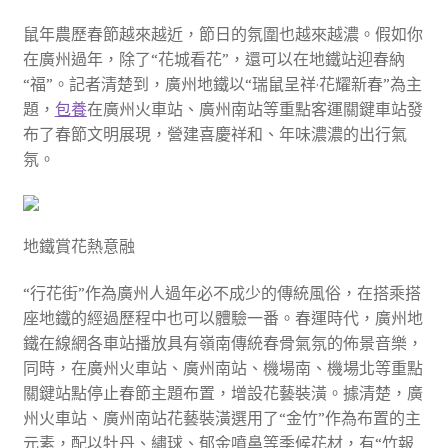
鼠年農歷春節越來越近，節日的氛圍也越來越濃。假如你
在廣州過年，除了“花城看花”，還可以在地鐵站迎春納
“福”。記者清楚到，廣州地鐵以“瑞鼠呈祥·花耀新春”為主
題，
包養
在廣州火車站、廣州南站等重點客運關鍵車站發
布了春節文明展現，營建喜慶祥和、年味濃濃的出行氣
氛。
地鐵賞花熱意融
“行花街”作為廣州人過年必不成少的傳統風俗，在搭乘搭
座地鐵的經過歷程中也可以體驗一番。春運時代，廣州地
鐵在線網各車站播放具有嶺南傳統春骨氣氛的佈景音樂，
同時，在廣州火車站、廣州南站、機場南、機場北等重點
關鍵站點停止春節主題布置，增設花藝裝潢。據清楚，廣
州火車站、廣州南站花藝裝潢選用了“金竹”作為布置的主
元素，配以牡丹、繡球、郁金噴鼻等季候花材，有“竹報