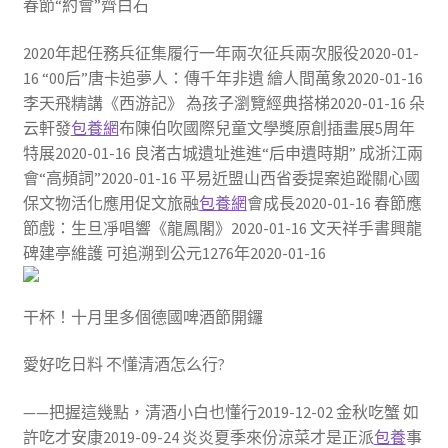
春節“約會”齊白石
2020年起任務兵征集履行一年兩次征兵兩次服役2020-01-
16 “00后”唐卡追夢人：傳千年非遺 繪人間萬象2020-01-16
李天飛精講《西游記》 為孩子瀏覽經典搭梯2020-01-16 朵
云軒發
包養網
布陳伯吹國際兒童文學獎原創插畫展5周年
特展2020-01-16 良渚古城遺址進進“后申遺時期” 成浙江兩
會“高頻詞”2020-01-16 平易近盟山西省委提案追蹤關心國
保文物活化應用促文旅融
包養網
會成長2020-01-16 春節應
節戲：生旦凈唱響《龍鳳閣》2020-01-16 文天祥手書興龍
碑建亭維護 可追溯到公元1276年2020-01-16
干杯！十月里多個德國啤酒節開鑼
愛好吃日料 不懂清酒怎么行?
——把握這幾點，清酒小白也懂行2019-12-02 金秋吃蟹 如
許吃才安康2019-09-24 炎炎夏季來份涼菜才是正派
包養
事