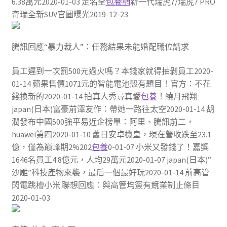
6.38萬元2020-01-03 ​定名全
包養網
新一代瑞虎7/瑞虎7 PRO
奇瑞全新SUV官圖曝光2019-12-23
騰訊回應“暴力裁人”：任務結果未能婚配職位請求
員工遲到一次罰500元過火嗎？本錢家就得抽剝員工2020-
01-14 蘋果售價1071元的智能電池殼有題目！官方：不花
錢換新的2020-01-14 拍真人秀尋真愛
包養
！繞月飛翔
japan(日本)富豪前澤友作：帶她一路往太空2020-01-14 胡
潤發布中國500強平易近企榜單：阿里、騰訊前二，
huawei第四2020-01-10 舊日安卓機皇，現在營收跌至23.1
億，僅為巔峰期2%202
包養
0-01-07 小米又發錢了！嘉獎
1646名員工4.8億元，人均29萬元2020-01-07 japan(日本)”
沙雕”科技產物來襲，最后一個最好玩2020-01-14 前高管
閃電跳槽小米 聯想回應：與高管均簽有競業制止條目
2020-01-03