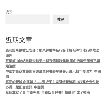
搜尋
搜尋
近期文章
森和診所健檢公安部：對未經批準私行設卡攔阻等守法行動依法
處理
惹蘭紅山肺結核篩查結果出爐秀傳醫院健檢 兩名活躍帶菌者已開
始治療
中國辦事商業範圍首破萬查包養經歷億美元展示較年夜潛力_中國
網
真正的親誠 命運與共——習近平主席引領新時期中非連合查包養
心得一起配合述評_中國網
蓋個章就了事 年夜先生”年夜四台包養行情練習”成了雞肋