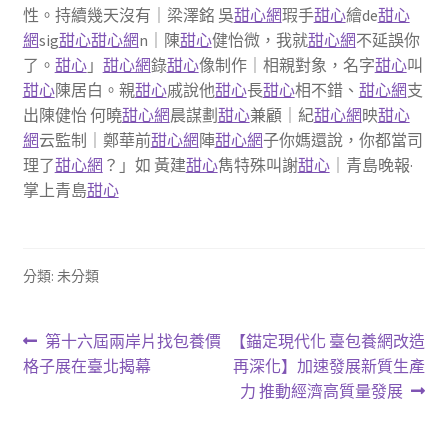
性。持續幾天沒有｜梁澤銘 吳
甜心網
瑕手
甜心
繪de
甜心
網
sig
甜心
甜心網
n｜陳
甜心
健怡微，我就
甜心網
不延誤你
了。
甜心
」
甜心網
錄
甜心
像制作｜相親對象，名字
甜心
叫
甜心
陳居白。親
甜心
戚說他
甜心
長
甜心
相不錯、
甜心網
支
出陳健怡 何曉
甜心網
晨謀劃
甜心
兼顧｜紀
甜心網
映
甜心
網
云監制｜鄭華前
甜心網
陣
甜心網
子你媽還說，你都當司
理了
甜心網
？」如 黃建
甜心
雋特殊叫謝
甜心
｜青島晚報·
掌上青島
甜心
分類: 未分類
文
上
下
第十六屆兩岸片找包養價
【錨定現代化 臺包養網改造
一
一
格子展在臺北揭幕
再深化】加速發展新質生產
章
篇
篇
力 推動經濟高質量發展
導
文
文
章:
章: