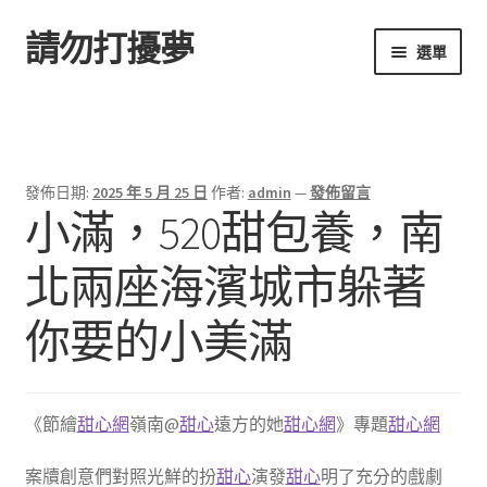
請勿打擾夢
跳
跳
選單
至
至
導
主
首頁
覽
要
列
內
容
發佈日期:
2025 年 5 月 25 日
作者:
admin
—
發佈留言
小滿，520甜包養，南
北兩座海濱城市躲著
你要的小美滿
《節繪
甜心網
嶺南@
甜心
遠方的她
甜心網
》專題
甜心網
案牘創意們對照光鮮的扮
甜心
演發
甜心
明了充分的戲劇