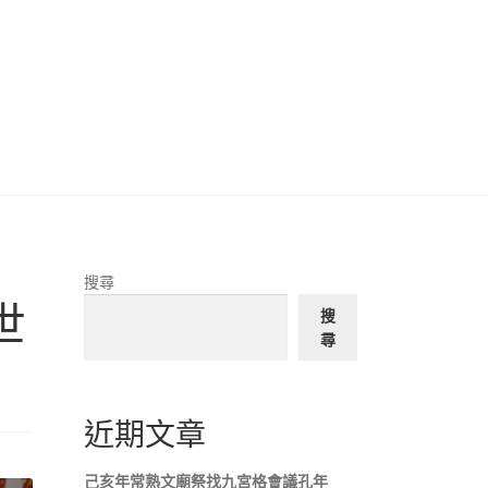
搜尋
世
搜
尋
近期文章
己亥年常熟文廟祭找九宮格會議孔年