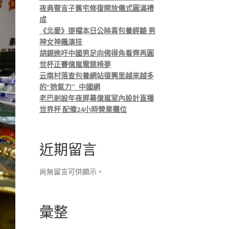
夜典暨言子舊宅修復開放儀式圓滿禮
成
《北愛》提檔本日公映喜包養經驗 男
神女神飆演技
胡錫進吁中國男足向佛得角看齊再圓
世杯正賽億嵐電競椅夢
云南村落查包養網站復興里越來越多
的“她氣力”_中國網
老巴剎設年夜屏幕億嵐室內設計直播
世界杯 配備24小時營業攤位
近期留言
尚無留言可供顯示。
彙整