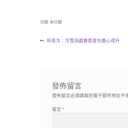
分類: 未分類
文
上
年夜冷：冷雪消處春意查包養心得升
一
章
篇
導
文
章:
覽
發佈留言
發佈留言必須填寫的電子郵件地址不
留言
*