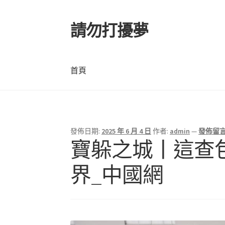
請勿打擾夢
跳
跳
至
至
導
主
覽
要
首頁
列
內
容
首頁
發佈日期:
2025 年 6 月 4 日
作者:
admin
—
發佈留
寶躲之城丨這查
界_中國網