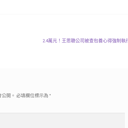
下
2.4萬元！王思聰公司被查包養心得強制執
一
篇
文
章:
會公開。
必填欄位標示為
*