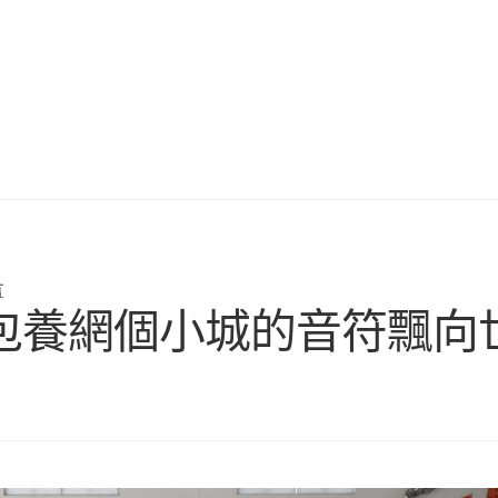
言
包養網個小城的音符飄向