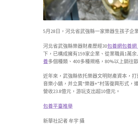
5月28日，河北省武強縣一家樂器生孩子企
河北省武強縣樂器財產歷經30
包養網
包養網
下，已構成擁有159家企業、從業職員1萬
養
多個種類、400多種規格，80%以上銷往
近年來，武強縣依托樂器文明財產資本，打
音樂小鎮，并立異“樂器+”村落復興形式，
營收23.8億元，游玩支出超10億元。
包養平臺推舉
新華社記者 牟宇 攝