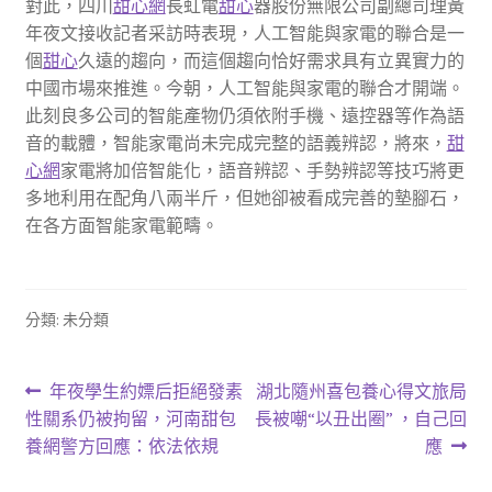
對此，四川
甜心網
長虹電
甜心
器股份無限公司副總司理黃
年夜文接收記者采訪時表現，人工智能與家電的聯合是一
個
甜心
久遠的趨向，而這個趨向恰好需求具有立異實力的
中國市場來推進。今朝，人工智能與家電的聯合才開端。
此刻良多公司的智能產物仍須依附手機、遠控器等作為語
音的載體，智能家電尚未完成完整的語義辨認，將來，
甜
心網
家電將加倍智能化，語音辨認、手勢辨認等技巧將更
多地利用在配角八兩半斤，但她卻被看成完善的墊腳石，
在各方面智能家電範疇。
分類: 未分類
文
上
下
年夜學生約嫖后拒絕發素
湖北隨州喜包養心得文旅局
一
一
性關系仍被拘留，河南甜包
長被嘲“以丑出圈” ，自己回
章
篇
篇
養網警方回應：依法依規
應
導
文
文