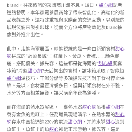
brand，往來徵詢的采購商川流不息。18日，
甜心網
記者
巡館發明，本年家電參展商除了帶來智能化、高端化的新
品表態之外，還特殊重視與采購商的交通互動，以別緻的
展現伎倆來吸引眼球，從而全方位將產物效能及brand抽
像對外推介出往。
此中，走進海爾展區，映進視線的是一條由新穎食材
甜心
網
拼成的”蔬菜長城“：紅蘿卜、黃瓜、青椒……顏色艷
麗、搭配優美。據先容，這些都是從海爾的“
甜心網
饗宴
冰箱”冷躲
甜心網
7天后掏出的食材，該冰箱采取了智能恒
甜心網
溫技巧、干濕分儲等多項搶先技巧對于食材停止保
鮮。是以，食材盡管冷躲多日，但與新穎食材在外不雅、
水分等方面相差無幾，讓采購商年夜為驚嘆。
而在海爾的熱水器展區，一臺熱水器
甜心網
吊掛
甜心網
在
養有金魚的魚缸上，任務職員現場演示，在熱水器的
甜心
網
存水中直接通進220v的電流
甜心網
，并將水導
甜心
流到
魚缸里，魚缸里的魚
甜心
卻能正常游動，據先容，這是一