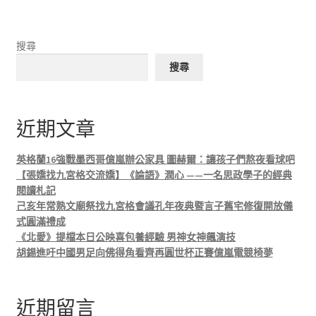
搜尋
搜尋
近期文章
英格蘭16強戰墨西哥億嵐辦公家具 圖赫爾：讓孩子們熬夜看球吧
【張嬌找九宮格交流嬌】《論語》潤心 ——一名思政學子的經典
閱讀札記
己亥年常熟文廟祭找九宮格會議孔年夜典暨言子舊宅修復開放儀
式圓滿禮成
《北愛》提檔本日公映喜包養經驗 男神女神飆演技
胡錫進吁中國男足向佛得角看齊再圓世杯正賽億嵐電競椅夢
近期留言