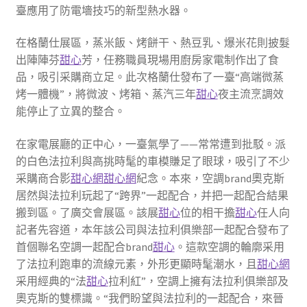
臺應用了防電墻技巧的新型熱水器。
在格蘭仕展區，蒸米飯、烤餅干、熱豆乳、爆米花則披髮
出陣陣芬
甜心
芳，任務職員現場用廚房家電制作出了食
品，吸引采購商立足。此次格蘭仕發布了一臺“高端微蒸
烤一體機”，將微波、烤箱、蒸汽三年
甜心
夜主流烹調效
能停止了立異的整合。
在家電展廳的正中心，一臺氣學了——常常遭到批駁。派
的白色法拉利與高挑時髦的車模賺足了眼球，吸引了不少
采購商合影
甜心網
甜心網
紀念。本來，空調brand奧克斯
居然與法拉利玩起了“跨界”一起配合，并把一起配合結果
搬到區。了廣交會展區。該展
甜心
位的相干擔
甜心
任人向
記者先容道，本年該公司與法拉利俱樂部一起配合發布了
首個聯名空調一起配合brand
甜心
。這款空調的輪廓采用
了法拉利跑車的流線元素，外形更顯時髦潮水，且
甜心網
采用經典的“法
甜心
拉利紅”，空調上擁有法拉利俱樂部及
奧克斯的雙標識。“我們盼望與法拉利的一起配合，來晉