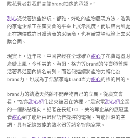
陞花費者對我們高端brand抽像的承認。”
甜心
憑仗著這些好玩、都雅、好吃的產物展現方法，浩繁
的家電企業正在廣交會的平臺上展示風度。而展館內到處
正在詢價或許具體洽商的采購商，也有確當場就簽上去采
購合同。
現實上，近年來，中國曾經在全球確立
甜心
了花費電器財
產鏈上風，今朝美的、海爾、格力等brand的發賣額曾經
活著界范圍內排名前列，而若何連續將產物力轉化為
brand力，也成為了浩繁家電brand盡力
甜心
的標的目的。
brand力的鑄造天然離不開產物自己的立異。從廣交會
看，“智能
甜心網
化出來被困在這裡。”是家電
甜心網
企業
的一個熱點趨向。記者在長虹TCL、美的等企業的展區里
看
甜心
到了能經由過程語音操控的電視、智能恒溫的空
調、具有記憶效能的熱水器等諸多智能家電。