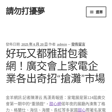
請勿打擾夢
跳
跳
選單
至
至
導
主
首頁
覽
要
列
內
容
發佈日期:
2025 年 6 月 20 日
作者:
admin
—
發佈留言
好玩又都雅甜包養
網！廣交會上家電企
業各出奇招“搶灘”市場
金羊網訊 記者陳澤云 馬漢青報道：家電展是第124屆廣交
會第一期中的“重頭戲”，
甜心網
偌年夜的展廳內湊集了格
力、格蘭仕、海信、海爾、長虹等多家國
甜心
際著名家電