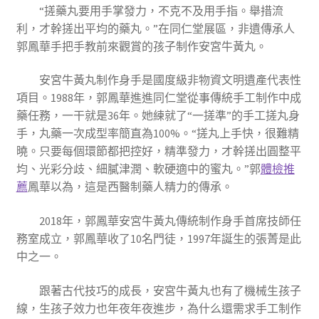
“搓藥丸要用手掌發力，不克不及用手指。舉措流
利，才幹搓出平均的藥丸。”在同仁堂展區，非遺傳承人
郭鳳華手把手教前來觀賞的孩子制作安宮牛黃丸。
安宮牛黃丸制作身手是國度級非物資文明遺產代表性
項目。1988年，郭鳳華進進同仁堂從事傳統手工制作中成
藥任務，一干就是36年。她練就了“一搓準”的手工搓丸身
手，丸藥一次成型率簡直為100%。“搓丸上手快，很難精
曉。只要每個環節都把控好，精準發力，才幹搓出圓整平
均、光彩分歧、細膩津潤、軟硬適中的蜜丸。”郭
體檢推
薦
鳳華以為，這是西醫制藥人精力的傳承。
2018年，郭鳳華安宮牛黃丸傳統制作身手首席技師任
務室成立，郭鳳華收了10名門徒，1997年誕生的張菁是此
中之一。
跟著古代技巧的成長，安宮牛黃丸也有了機械生孩子
線，生孩子效力也年夜年夜進步，為什么還需求手工制作