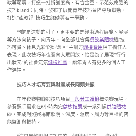
政等範疇，打造一批辨識度高、有含金量、示范效應強的
技巧brand；同時，發布了展開青年技巧晉陞專項舉動、
打造“產教評”技巧生態鏈等若干舉動。
“‘賽’是運動的引子，更主要的是經由過程展覽、展演
等方法向孩子、向青年、向全部社會傳
餐飲業體檢
遞‘技
巧可貴、休息光彩’的理念。”主辦方
體檢費用
相干擔任人
表現，此次技巧年夜賽向大眾開放，恰是為了展現“行行
出狀元”的社會氣氛
健檢推薦
，讓年青人有更多的個人工
作選擇。
技巧人才培育要與財產成長同頻共振
在年夜賽物聯網技巧項目
一般勞工體檢
標決賽現場，
參賽選手需求在6小時內完
健檢推薦
成一系列操
供膳體檢
縱，完成對照賽場館照明、溫度、濕度、風力等目標的智
能監測與把持。