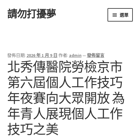
請勿打擾夢
跳
跳
選單
至
至
導
主
首頁
覽
要
列
內
容
發佈日期:
2026 年 1 月 9 日
作者:
admin
—
發佈留言
北秀傳醫院勞檢京市
第六屆個人工作技巧
年夜賽向大眾開放 為
年青人展現個人工作
技巧之美