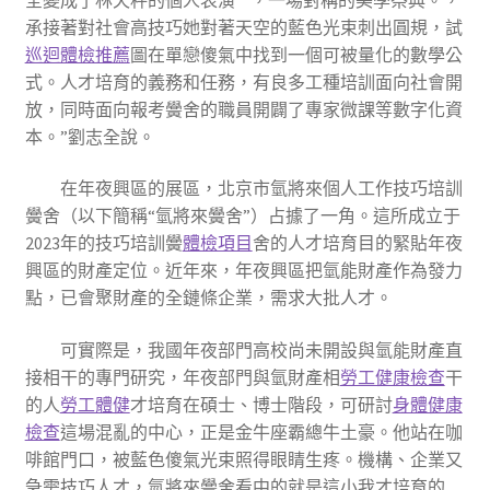
承接著對社會高技巧她對著天空的藍色光束刺出圓規，試
巡迴體檢推薦
圖在單戀傻氣中找到一個可被量化的數學公
式。人才培育的義務和任務，有良多工種培訓面向社會開
放，同時面向報考黌舍的職員開闢了專家微課等數字化資
本。”劉志全說。
在年夜興區的展區，北京市氫將來個人工作技巧培訓
黌舍（以下簡稱“氫將來黌舍”）占據了一角。這所成立于
2023年的技巧培訓黌
體檢項目
舍的人才培育目的緊貼年夜
興區的財產定位。近年來，年夜興區把氫能財產作為發力
點，已會聚財產的全鏈條企業，需求大批人才。
可實際是，我國年夜部門高校尚未開設與氫能財產直
接相干的專門研究，年夜部門與氫財產相
勞工健康檢查
干
的人
勞工體健
才培育在碩士、博士階段，可研討
身體健康
檢查
這場混亂的中心，正是金牛座霸總牛土豪。他站在咖
啡館門口，被藍色傻氣光束照得眼睛生疼。機構、企業又
急需技巧人才，氫將來黌舍看中的就是這小我才培育的