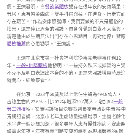
價。王爍發明，白
餐飲業體檢
叟存在很年夜的安康隱患：
煢居，患有帕金森病，雙手抖得兇猛，在進食、行走方面
存在艱苦。“作為安康照護師，我們要做的不只是通俗的
換藥，還需停止周全的照護，包含發覺到白叟不太高興，
清楚他由於生病無法出門存在心思題目，再對他停止響應
體檢推薦
的心思勸導。”王爍說。
王爍在北京市第一社會福利院從事養老辦事任務12
年。
一般+供膳體檢
他發明，“一些持久臥床或掉智的白叟
不克不及明白表達出本身的不適，更需求照護職員時辰追
蹤關心、細致察看”。
在北京，2023年60歲及以上常住生齒為494.8萬人，
占總生齒的22.6%，比2022年增添29.7萬人，增加6.4
一般
勞工體檢
%。安康照護項目決賽裁判長霍春熱對中青報·中
青網記者說，北京市老年生齒總量連續增添，生齒老齡化
水平進一個步驟加深，很多老年人患有慢性疾病，安康照
護需求年夜。年夜賽專門將安康照護列為現場競賽的6個