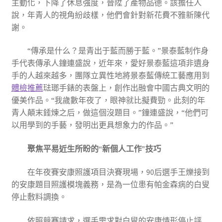
主動化，下降了休息強度，晉陞了產物品德。該擔任人
說，年青人的視角紛歧樣，他們會針對新花費不雅新陳代
謝。
“傳承是什么？是青出于藍而勝于藍。”景泰藍制作身
手代表傳承人鐘連盛說，近年來，愛好景泰藍這項非遺身
手的人越來越多，團隊立異性地將景泰藍傳統工藝應用到
體檢推薦
琺瑯手錶的表盤上，創作出融會中國古典文明的
優美作品。“我歲數年夜了，眼神就比擬費勁。此刻的年
青人顛末錘煉之后，做這個沒題目。”鐘連盛說，“他們可
以用學到的手藝，發明出更具想象力的作品。”
聚焦平易近生所盼的“新個人工作”技巧
在年夜賽安康照護項目決賽現場，90后選手王爍接到
的安康題目照護模塊義務，是為一位患有帕金森病的白叟
停止敷料調換。
依照競賽請求，選手需求對白叟的安康情形停止評