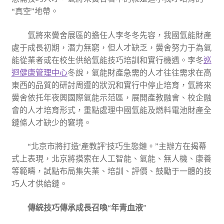
“真空”地帶。
氫將來黌舍展區的擔任人李冬冬先容，我國氫能財產
處于成長初期，潛力無窮，但人才缺乏，黌舍努力于為氫
能從業者或在校生供給氫能技巧培訓和實行機遇。李冬
巡
迴健康管理中心
冬說，氫能財產急需的人才往往需求在高
東西的品質的研討周遭的狀況和實行中停止培育，氫將來
黌舍依托年夜興國際氫能示范區，展開產教融會、校企融
會的人才培育形式，重點處理中國氫能及燃料電池財產全
鏈條人才缺少的窘境。
“北京市將打造‘產教評’技巧生態鏈。”主辦方在揭幕
式上表現，北京將摸索在人工智能、氫能、無人機、康養
等範疇，試點布局集失業、培訓、評價、鼓勵于一體的技
巧人才供給鏈。
傳統技巧傳承成長召喚“年青血液”