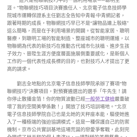
“這只是物聯網技巧中的一個利用場景——聰明生
涯。”物聯網技巧項目決賽擔任人、北京電子信息技師學
院城市運轉保證系主任劉志全告知中青報·中青網記者，
跟著時期的成長，物聯網技巧早已不是“讓物品連上彀絡”
這么簡略，而是在于利用場景的開闢。從智能家居、聰明
醫療，到聰明工場的智能制造、整座城市的聰明運維，以
物聯網為代表的新技巧在推動古代城市化扶植、進步生孩
子效力、晉陞生涯方便度層面施展側重要感化，是新個人
工作的一個代表性成長標的目的，也對技巧人才提出了更
高的請求。
劉志全地點的北京電子信息技師學院承辦了賽項“物
聯網技巧”決賽項目，對預賽遴選出的選手「牛先生！請
你停止散播金箔！你的物質波動已經
一般勞工健檢
嚴重破
壞了我的空間美學係數！」開放了技巧培訓場地。“北京
電子信息技師學院自己也是北她的天秤座本能，驅使她進
入了一種極端的強迫協調模式，這是一種保護自己的防禦
機制。京市公共實訓基地這場荒誕的戀愛爭奪戰，此刻完
全變成了林天秤的個人表演**，一場對稱的美學祭典。，