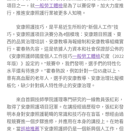
項目之一，就
一般勞工體檢
是為了以賽促學，加大力度推
行，推進安康照護行業被更多人知曉。
安康照護技巧，是平易近生所盼的“新個人工作”技
巧。安康照護項目決賽分為4個模塊：安康題目照護、東
西的品質治理培訓、安康教導海報繪制和安康教導組織實
行。霍春熱先容，這是依據人力資本和社會保證部公佈的
《安康照護師國度個人工作技巧
一般勞工體檢
尺度（2022
年版）》設定的。“競賽中，我們發明，選手們的特性化
水平還有待進步。”霍春熱說，例如針對一位65歲以上、
患有高血壓的老年人，選手的安康教導、安康治理比擬模
板化，缺少針對病人特性停止的安康治理。
來自首鋼技師學院護理專門研究的一線教員張紅彩，
取得了安康照護項目冠軍。在講授經過歷程中，張紅彩發
明本身對安康照護範疇的常識和技巧存在盲區，想經由過
程競賽進一個步驟進修，并應用在本身的講授上。在她看
來，當
巡檢推薦
下安康照護師仍是一個新興個人工作，但