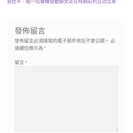
篇
下
習近平：組一包養織發動婦女走在時期前列立功立業
導
文
一
章:
篇
覽
文
發佈留言
章:
發佈留言必須填寫的電子郵件地址不會公開。
必
填欄位標示為
*
留言
*