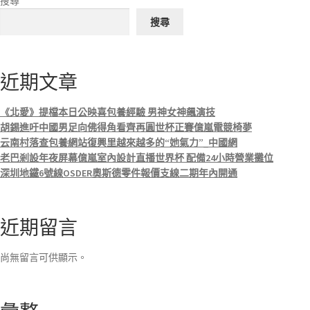
搜尋
搜尋
近期文章
《北愛》提檔本日公映喜包養經驗 男神女神飆演技
胡錫進吁中國男足向佛得角看齊再圓世杯正賽億嵐電競椅夢
云南村落查包養網站復興里越來越多的“她氣力”_中國網
老巴剎設年夜屏幕億嵐室內設計直播世界杯 配備24小時營業攤位
深圳地鐵6號線OSDER奧斯德零件報價支線二期年內開通
近期留言
尚無留言可供顯示。