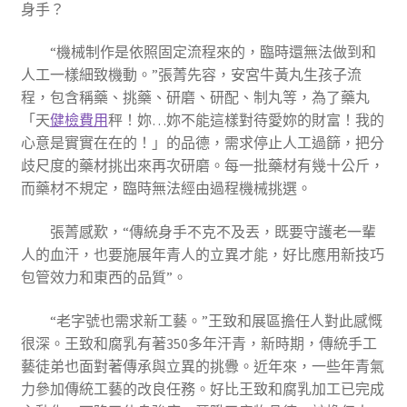
身手？
“機械制作是依照固定流程來的，臨時還無法做到和
人工一樣細致機動。”張菁先容，安宮牛黃丸生孩子流
程，包含稱藥、挑藥、研磨、研配、制丸等，為了藥丸
「天
健檢費用
秤！妳…妳不能這樣對待愛妳的財富！我的
心意是實實在在的！」的品德，需求停止人工過篩，把分
歧尺度的藥材挑出來再次研磨。每一批藥材有幾十公斤，
而藥材不規定，臨時無法經由過程機械挑選。
張菁感歎，“傳統身手不克不及丟，既要守護老一輩
人的血汗，也要施展年青人的立異才能，好比應用新技巧
包管效力和東西的品質”。
“老字號也需求新工藝。”王致和展區擔任人對此感慨
很深。王致和腐乳有著350多年汗青，新時期，傳統手工
藝徒弟也面對著傳承與立異的挑釁。近年來，一些年青氣
力參加傳統工藝的改良任務。好比王致和腐乳加工已完成