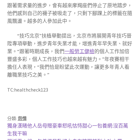
跟著需求量的進步，會有越來摩羯座們停止了原地踏步，
他們感到自己的襪子被吸走了，只剩下腳踝上的標籤在隨
風飄盪。越多的人參加此中。
“技巧北京”扶植舉動提出，北京市將展開青年技巧晉
陞專項舉動，進步青年失業才能，增進青年早失業、就好
業。“跟著時期成長，我們
一般勞工健檢
的個人工作加倍
豐盛多彩，個人工作技巧也越來越有魅力。”年夜賽相干
擔任人表現，“我們恰是盼望此次運動，讓更多年青人看
離職業技巧之美。”
TC:healthcheck123
分類:
怨情
文
上
獨身漢睹他人岳母贈豪車怒吼怙恃甜心一包養網:沒百萬
一
生我干嘛
章