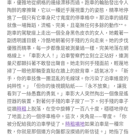
車，優雅地從網格的邊緣漂移而過。跑車的輪胎發出令人
陶醉的摩擦聲，它以一種近乎蔑視重力的姿態，精準地停
進了一個只有它車身尺寸寬度的停車格中。那泊車的過程
就像一場舞蹈，流暢、完美，且毫無任何多餘的動作**。
跑車的駕駛座上走出一個全身黑色皮衣的女人，她戴著一
副透明護目鏡，冷酷地朝著何手殘的方向走來。她的步伐
優雅而精準，每一步都像是被測量過一樣，完美地落在網
格線上。「車影大人！」泊車警察們立刻立正站好，連測
量尺都顫抖著不敢發出聲音。她走到何手殘面前，輕蔑地
掃了一眼他那輛垂直貼在牆上的掀背車，語氣冰冷。「新
手，你的車技像一團混亂的毛線球。你污染了泊車維度的
純粹性。」「但你的後視鏡貼紙——『永不放棄』，讓我
看到了一絲愚蠢的勇氣。」車影大人突然掏出一個像是遙
控器的裝置，對著何手殘的車子按了一下。何手殘的車子
從牆
時租
上脫落，在空中旋轉了一百八十度，穩穩地停在
了地面上的一個停車格中。這次，夾角是——零度。「你
被分配給我的泊車學徒了。
時租場地
如果泊車是一種宗
教，你就是那個連方向盤都沒摸過的新信徒。」她指了指