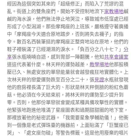
經因為這個突如其來的「超級修正」而陷入了荒謬的混
亂。街道上的雙魚座們，開始不受控制地流下
家教場地
鹹
鹹的海水淚，他們無法停止地哭泣，導致城市低窪處已經
形成了小型潟湖。那些摩羯座的上班族，嚴格遵守著廣播
中「摩羯座今天適合原地踏步，否則將失去襪子」的指
令。數百名西裝筆挺的摩羯座正整齊地站在原地，他們的
鞋子裡裝滿了已經潮濕的淚水。「負百分之八十七？」
分
享
張水瓶喃喃自語，感到胃部一陣翻騰，他知
共享會議室
道這代表著什麼。林天秤的運勢越差，
教學場地
他那股積
壓已久、無處安放的單戀能量就會越發瘋狂地實體化。上
次林天秤的戀愛運勢跌至百分之二十，張
見證
水瓶就發現
他的廚房裡長滿了巨大的、形狀是林天秤側臉的粉紅色蘑
菇。他必須在今天結束前，將林天秤的運勢至少提升到
零。否則，他那份單戀就會變成某種具備攻擊性的實體。
他緊張地跑進他堆滿了星座圖表和過期甜甜圈的地下室，
那裡放著他的秘密武器。「我需要星象學輔助儀！」他衝
到一個像是老式彈珠臺的機器前，上面貼滿了「巨蟹座已
哭」、「處女座勿碰」等警告標籤。這是他用廢棄的唱片