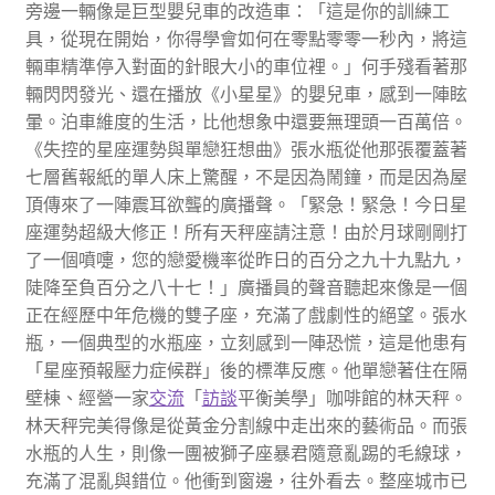
旁邊一輛像是巨型嬰兒車的改造車：「這是你的訓練工
具，從現在開始，你得學會如何在零點零零一秒內，將這
輛車精準停入對面的針眼大小的車位裡。」何手殘看著那
輛閃閃發光、還在播放《小星星》的嬰兒車，感到一陣眩
暈。泊車維度的生活，比他想象中還要無理頭一百萬倍。
《失控的星座運勢與單戀狂想曲》張水瓶從他那張覆蓋著
七層舊報紙的單人床上驚醒，不是因為鬧鐘，而是因為屋
頂傳來了一陣震耳欲聾的廣播聲。「緊急！緊急！今日星
座運勢超級大修正！所有天秤座請注意！由於月球剛剛打
了一個噴嚏，您的戀愛機率從昨日的百分之九十九點九，
陡降至負百分之八十七！」廣播員的聲音聽起來像是一個
正在經歷中年危機的雙子座，充滿了戲劇性的絕望。張水
瓶，一個典型的水瓶座，立刻感到一陣恐慌，這是他患有
「星座預報壓力症候群」後的標準反應。他單戀著住在隔
壁棟、經營一家
交流
「
訪談
平衡美學」咖啡館的林天秤。
林天秤完美得像是從黃金分割線中走出來的藝術品。而張
水瓶的人生，則像一團被獅子座暴君隨意亂踢的毛線球，
充滿了混亂與錯位。他衝到窗邊，往外看去。整座城市已