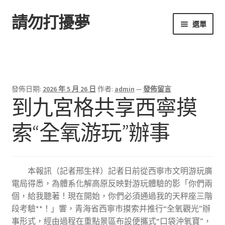
請勿打擾夢
跳
跳
選單
至
至
導
主
首頁
覽
要
列
內
容
發佈日期:
2026 年 5 月 26 日
作者:
admin
—
發佈留言
到九宮格共享西寧摸
索“全氧游玩”辦事
本報訊（記者邢生祥）記者日前從西寧市文明游玩廣
電局得悉，為體系化解高原反映對游玩體驗的影「你們兩
個，給我聽著！現在開始，你們必須通過我的天秤座三階
段考驗**！」響，青海省西寧市摸索并推行“全氧觀光”辦
事形式，經由過程在重點景區布設便攜式“口袋沖氧寶”，