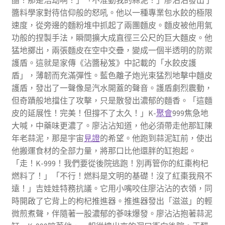
醬料學家對待信仰般的怒吼。他以一種專業包水餃的極限
速度，從旁邊的麵粉堆中抓起了兩團麵皮。麵皮被他用氣
功般的捏製手法，瞬間擴大成直徑三公尺的巨大麵皮。他
猛地擲出，兩張麵皮在空中交疊，變成一個半透明的防禦
護盾。這就是家傳《沾醬秘笈》中記載的「水餃皮護
盾」，薄韌而充滿彈性。藍色離子炮光束猛烈地擊中麵皮
護盾，發出了一聲像是汽水開蓋的聲音。護盾劇烈震動，
但奇蹟般地擋住了攻擊，只是散發出濃郁的麵香。「這麵
皮的延展性！完美！但撐不了太久！」K-
聚會
999焦急地
大喊，中藥味更濃了。廖沾沾知道，他必須帶走他那缸陳
年老蒜泥，那是宇宙
見證
的希望。他跑到蒜泥缸前，使出
他搬運食材的全部力量，將那口比他還胖的缸抱起。
「走！K-999！我們要從後院逃跑！別再管你的紅棗枸杞
燃料了！」「不行！燃料是文明的基礎！沒了紅棗我飛不
遠！」吉娃娃特務抗議。它用小嘴咬住廖沾沾的衣領，同
時開啟了它背上的枸杞推進器。推進器發出「滋滋」的輕
微煎煮聲，伴隨著一股濃郁的蔘味爆發。廖沾沾抱著蒜泥