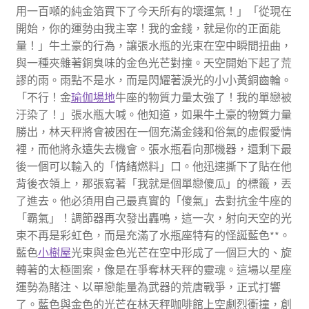
用一百噸的純金箔買下了今天所有的壞運氣！」「從現在
開始，你的運勢由我主宰！我的金錢，就是你的正面能
量！」牛土豪的行為，讓張水瓶的光束在空中瞬間扭曲，
與一種夾雜著銅臭味的金色光芒對撞。天空開始下起了荒
謬的雨。雨點不是水，而是閃耀著淚光的小小黃銅齒輪。
「不行！金
瑜伽場地
牛座的物質力量太強了！我的單戀被
汙染了！」張水瓶大喊。他知道，如果牛土豪的物質力量
勝出，林天秤將會被困在一個充滿金錢和俗氣的虛假愛情
裡，而他將永遠失去機會。張水瓶看向那機器，還剩下最
後一個可以輸入的「情緒燃料」口。他迅速撕下了貼在他
背後衣領上，那張寫著「我就是個單戀傻瓜」的標籤，丟
了進去。他必須用自己最真實的「傻氣」去對抗金牛座的
「霸氣」！調節器再次發出轟鳴，這一次，射向天空的光
束不再是彩虹色，而是充滿了水瓶座特有的怪誕藍色**。
藍色
小樹屋
光束與金色光芒在空中形成了一個巨大的、旋
轉著的太極圖案，像是在爭奪林天秤的靈魂。這場以星座
運勢為賭注、以單戀能量為武器的荒唐戰爭，正式打響
了。藍色與金色的光芒在林天秤咖啡館上空劇烈衝撞，創