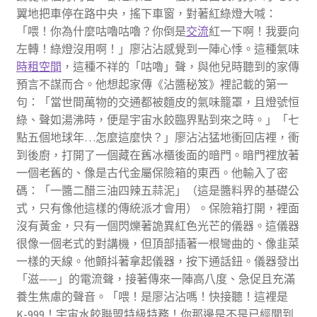
翼地把車停在路中央，搖下車窗，對著紅綠燈大喊：
「喂！你為什麼咕嚕咕嚕？你倒是
交流
紅一下啊！我要向
左轉！綠燈沒用啊！」廖沾沾感覺到一陣心悸。這種氣味
時租空間
，這種不祥的「咕嚕」聲，與他兒時聽到的家傳
預言不謀而合。他想起家傳《沾醬秘笈》裡記載的第一
句：「當世間萬物的交通都被麵皮的氣味籠罩，且燈號恒
綠、聲如湯沸時，便是宇宙水餃臨界點到來之時。」「七
點五個地球年…怎麼這麼快？」廖沾沾猛地衝回店裡，衝
到後廚，打開了一個藏在舊冰櫃後面的暗門。暗門裡放著
一個老舊的、像是古代金屬保險箱的東西。他輸入了密
碼：「一醬二醋三油四辣五蒜泥」（這是醬料界的基礎公
式，只有像他這樣的傳統派才會用）。保險箱打開，裡面
沒有黃金，只有一個閃爍著詭異紅色光芒的儀器。這儀器
很像一個老式的對講機，但頂部插著一根彎曲的、像韭菜
一樣的天線。他顫抖著拿起儀器，按下通話鈕。儀器發出
「滋——」的電流聲，接著傳來一陣高八度、急促且充滿
養生焦慮的聲音。「喂！是廖沾沾嗎！快接聽！這裡是
K-999！宇宙水餃聯盟特級特務！你那邊是不是已經聞到