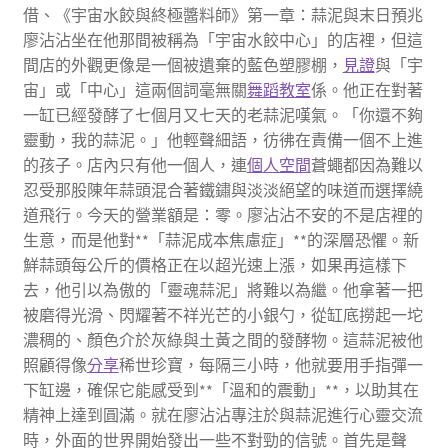
借、《宇宙水餃與終極醬料師》第一章：蒜泥與末日預兆
廖沾沾坐在他那間被稱為「宇宙水餃中心」的店裡，但這
間店的外觀更像是一個被遺棄的藍色塑膠棚，
見證
與「宇
宙」或「中心」這兩個詞毫無關
舞蹈教室
係。他正在對著
一缸已經發酵了七個月又七天的老蒜泥嘆氣。「你還不夠
靈動，我的蒜泥。」他輕聲細語，彷彿在責備一個不上進
的孩子。店內只有他一個人，連
個人空間
蒼蠅都因為難以
忍受那股陳年蒜頭混合著鐵鏽與淡淡絕望的味道而選擇繞
道飛行。今天的營業額是：零。廖沾沾不安的不是店裡的
生意，而是他對**「蒜泥成本焦慮症」**的深層恐懼。新
鮮蒜頭每公斤的價格正在以超光速上漲，如果再這樣下
去，他引以為傲的「靈魂蒜泥」將難以為繼。他拿著一把
被磨得光滑、閃耀著不祥光芒的小銀勺，從缸底撈起一坨
濃稠的、顏色介於灰綠與土黃之間的發酵物。這蒜泥被他
照顧得像
分享
稀世珍寶，每隔三小時，他就要用手指彈一
下缸邊，確保它能感受到**「溫和的震動」**，以助其在
精神上達到圓滿。就在廖沾沾專注於與蒜泥進行心靈交流
時，外面的世界開始發出一些不對勁的信號。首先是聲