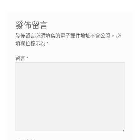
導
文
一
章:
篇
覽
文
發佈留言
章:
發佈留言必須填寫的電子郵件地址不會公開。
必
填欄位標示為
*
留言
*