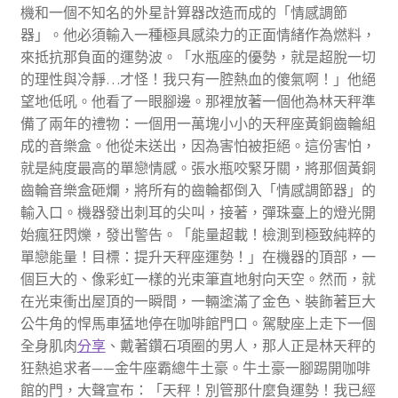
機和一個不知名的外星計算器改造而成的「情感調節
器」。他必須輸入一種極具感染力的正面情緒作為燃料，
來抵抗那負面的運勢波。「水瓶座的優勢，就是超脫一切
的理性與冷靜…才怪！我只有一腔熱血的傻氣啊！」他絕
望地低吼。他看了一眼腳邊。那裡放著一個他為林天秤準
備了兩年的禮物：一個用一萬塊小小的天秤座黃銅齒輪組
成的音樂盒。他從未送出，因為害怕被拒絕。這份害怕，
就是純度最高的單戀情感。張水瓶咬緊牙關，將那個黃銅
齒輪音樂盒砸爛，將所有的齒輪都倒入「情感調節器」的
輸入口。機器發出刺耳的尖叫，接著，彈珠臺上的燈光開
始瘋狂閃爍，發出警告。「能量超載！檢測到極致純粹的
單戀能量！目標：提升天秤座運勢！」在機器的頂部，一
個巨大的、像彩虹一樣的光束筆直地射向天空。然而，就
在光束衝出屋頂的一瞬間，一輛塗滿了金色、裝飾著巨大
公牛角的悍馬車猛地停在咖啡館門口。駕駛座上走下一個
全身肌肉
分享
、戴著鑽石項圈的男人，那人正是林天秤的
狂熱追求者——金牛座霸總牛土豪。牛土豪一腳踢開咖啡
館的門，大聲宣布：「天秤！別管那什麼負運勢！我已經