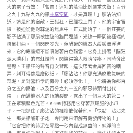
大的電子音效：「警告！這裡的醬油比例嚴重失衡！百分
之九十九點九九的醋
共享空間
，才是真理！」廖沾沾知
道，這是他的宿敵，王醋狂，已經找上門了。他的宇宙冒
險，被迫從他對蒜泥的焦慮中，正式開始了。一個狂妄的
影子佔滿了那扇被撞破的牆門邊緣，光線一瞬間被極端的
酸氣扭曲。一個閃閃發光、像醋罐的機器人緩緩漂浮進
來，它的底座還不斷噴射著白色醋霧。它身上掛著「醋狂
派大勝利」的霓虹燈牌，閃爍得讓人眼睛發疼，同時發出
警報。王醋狂的聲音再次響起，這次帶著金屬回音的嘲
弄，刺耳得像是磨砂紙。「廖沾沾！你那充滿腐敗氣味的
蒜泥，是對醬料學的侮辱！必須淨化！」「你將為你那百
分之五的醬油，以及百分之九十五的邪惡蒜頭付出代
價！」醋罐機器人的頂端裂開，露出了一個巨大的管口，
正在聚積藍色光芒。K-999特務用它穿著燕尾服的小爪
子，一把抓住了廖沾沾的褲腳催促著他。「快點！沾沾先
生！那是醋酸離子炮！專門用來溶解有機發酵物的！」
「它會把你的蒜泥在零點一秒內變成無菌的、純淨的白
醋！那是浩劫啊！」「不准動我的蒜泥！」廖沾沾發出了