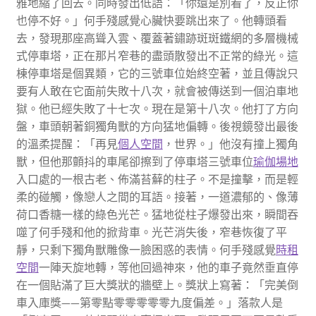
雅地縮了回去。同時發出低語：「你還是別看了，反正你
也停不好。」何手殘感覺心臟快要跳出來了。他轉頭看
去，發現那座高聳入雲、覆蓋著鏽跡斑斑鐵網的多層機械
式停車塔，正在那片窄巷的盡頭散發出不正常的綠光。這
棟停車塔是個異類，它的三號車位始終空著，並且傳說只
要有人敢在它面前失敗十八次，就會被傳送到一個泊車地
獄。他已經失敗了十七次。現在是第十八次。他打了方向
盤，車頭朝著銅獨角獸的方向猛地偏轉。後視鏡發出最後
的溫柔提醒：「再見
個人空間
，世界。」他沒有撞上獨角
獸，但他那顫抖的車尾卻擦到了停車塔三號車位
瑜伽場地
入口處的一根古老、佈滿苔蘚的柱子。不是撞擊，而是輕
柔的碰觸，像戀人之間的耳語。接著，一道濃郁的、像薄
荷口香糖一樣的綠色光芒。猛地從柱子爆發出來，瞬間吞
噬了何手殘和他的掀背車。光芒消失後，窄巷恢復了平
靜，只剩下獨角獸雕像一臉困惑的表情。何手殘感覺
時租
空間
一陣天旋地轉，等他回過神來，他的車子竟然垂直停
在一個貼滿了巨大獎狀的牆壁上。獎狀上寫著：「完美倒
車入庫獎——第零點零零零零零九度偏差。」落款人是