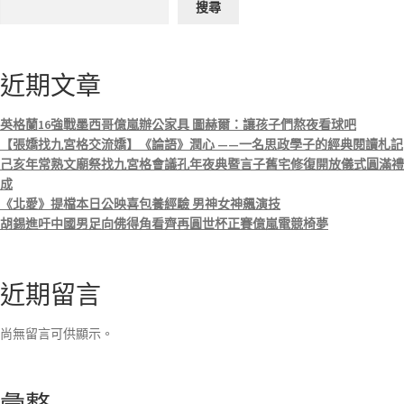
搜尋
近期文章
英格蘭16強戰墨西哥億嵐辦公家具 圖赫爾：讓孩子們熬夜看球吧
【張嬌找九宮格交流嬌】《論語》潤心 ——一名思政學子的經典閱讀札記
己亥年常熟文廟祭找九宮格會議孔年夜典暨言子舊宅修復開放儀式圓滿禮
成
《北愛》提檔本日公映喜包養經驗 男神女神飆演技
胡錫進吁中國男足向佛得角看齊再圓世杯正賽億嵐電競椅夢
近期留言
尚無留言可供顯示。