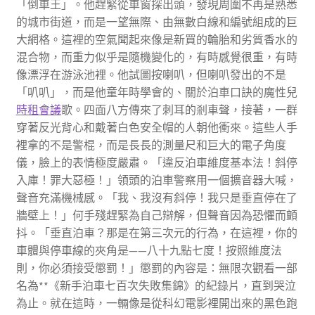
「倒車王」。他趕緊從車窗探出頭，發現周圍不再是熟悉
的城市街道，而是一望無際、由無數白線和編號組成的巨
大網格。這裡的空氣聞起來像是新買的輪胎和劣質香水的
混合物，而重力似乎是隨機變化的，有時感覺很重，有時
像漂浮在游泳池裡。他試圖按喇叭，但喇叭發出的不是
「叭叭」，而是他童年時學會的、關於泊車口訣的魔性兒
時租會議
歌。四面八方傳來了刺耳的剎車聲，接著，一群
穿著反光背心和戴著白色安全帽的人朝他衝來。這些人手
裡拿的不是警棍，而是長長的測量尺和巨大的電子角度
儀，臉上的表情極度嚴肅。「違反泊車維度基本法！斜停
入庫！罪大惡極！」領頭的泊車警察用一個擴音器大喊，
聲音充滿機械感。「我、我沒有斜停！我只是垂直停在了
牆壁上！」何手殘趕緊為自己辯解，但聲音因為恐懼而顫
抖。「垂直泊車？那是在第三次元的行為，在這裡，你的
車體與停車線的夾角是——八十九點七度！按照維度法
則，你必須接受懲罰！」懲罰的內容是：無限次觀看一部
名為**《新手泊車七百次失敗集錦》的紀錄片，直到哭泣
為止。就在這時，一輛像是從科幻電影裡開出來的黑色跑