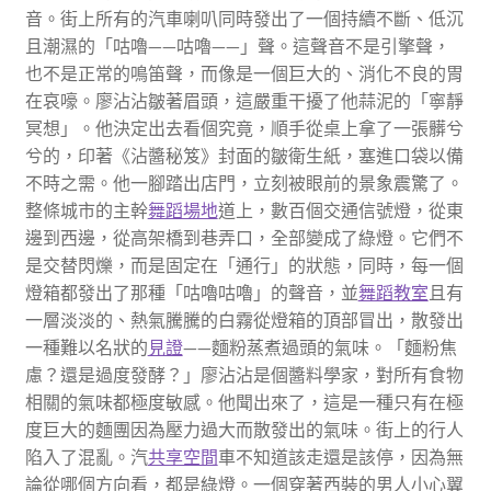
音。街上所有的汽車喇叭同時發出了一個持續不斷、低沉
且潮濕的「咕嚕——咕嚕——」聲。這聲音不是引擎聲，
也不是正常的鳴笛聲，而像是一個巨大的、消化不良的胃
在哀嚎。廖沾沾皺著眉頭，這嚴重干擾了他蒜泥的「寧靜
冥想」。他決定出去看個究竟，順手從桌上拿了一張髒兮
兮的，印著《沾醬秘笈》封面的皺衛生紙，塞進口袋以備
不時之需。他一腳踏出店門，立刻被眼前的景象震驚了。
整條城市的主幹
舞蹈場地
道上，數百個交通信號燈，從東
邊到西邊，從高架橋到巷弄口，全部變成了綠燈。它們不
是交替閃爍，而是固定在「通行」的狀態，同時，每一個
燈箱都發出了那種「咕嚕咕嚕」的聲音，並
舞蹈教室
且有
一層淡淡的、熱氣騰騰的白霧從燈箱的頂部冒出，散發出
一種難以名狀的
見證
——麵粉蒸煮過頭的氣味。「麵粉焦
慮？還是過度發酵？」廖沾沾是個醬料學家，對所有食物
相關的氣味都極度敏感。他聞出來了，這是一種只有在極
度巨大的麵團因為壓力過大而散發出的氣味。街上的行人
陷入了混亂。汽
共享空間
車不知道該走還是該停，因為無
論從哪個方向看，都是綠燈。一個穿著西裝的男人小心翼