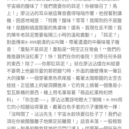
宇宙級的酸味了？我們需要你的蒜泥！你被徵召了！馬
上！」廖沾沾的耳朵被這聲音震得嗡嗡作響，他捏著對講
機，困惑地喊道：「特務？酸味？等等！我聞到的不是酸
味！是麵粉過度膨脹的焦慮味！還有，我現在走不開！我
的陳年老蒜泥需要每隔三小時的溫和震動！」「蒜泥？」
對面傳來K-999崩潰的尖叫聲，帶著濃濃的中藥味電子雜
音：「重點不是蒜泥！重點是**時空正在彎曲！**我們的
推進器快沒紅棗了！快！我們在你的後院！別帶任何多餘
的東西！除了——你那缸蒜泥！」就在廖沾沾還在糾結要
不要帶上他最珍愛的那把銀勺時，外面的牆壁傳來一聲巨
大的撞擊。一個穿著黑色燕尾服、戴著太陽眼鏡的太空吉
娃娃，正從牆上的破洞鑽進來。它的背上揹著一個像是小
型瓦斯桶的東西，桶上用毛筆寫著「極品紅棗枸杞燃
料」。「你怎麼——」廖沾沾驚訝地瞪大了眼睛。K-999用
它的小短腿站得筆直，戴著白色手套的爪子優雅地一揮：
「沒時間了，沾沾先生！宇宙水餃快要拉肚子了！我們必
須在你被醋酸離子炮鎖定前離開！」話音未落，一股極致
尖銳、刺鼻的酸氣猛地從店門口灌入，伴隨著一個狂妄自