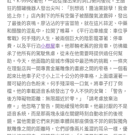
缸、K-999咬著他，一起從撞出來的洞口衝向後院。王醋
狂的醋罐機器人發出尖叫：「別想逃！醬油黨餘孽！我會
追上你！」店內剩下的所有空盤子被醋酸氣波震碎，發出
了最後的哀鳴。廖沾沾的宇宙冒險，就在這片蒜泥、中藥
和醋酸的混亂中，拉開了帷幕。《平行泊車維度：車位爭
奪戰》何手殘的人生，被兩個巨大的陰影籠罩著：停車
費，以及平行泊
小樹屋
車。他那輛老舊的掀背車，彷彿繼
承了他所有的駕駛焦慮，從未在他需要時提供過任何幫
助。今天，他面臨的是城市傳說中最恐怖的挑戰，一條夾
在理髮店與一間專賣金屬雕像的畫廊之間的窄巷。一個看
起來比他車子尺寸小上三十公分的停車格，上面還灑著一
層可疑的白色粉末。何手殘深吸一口氣。將車子打了倒
檔。他的車載語音系統發出了令人不快的女聲：「警告，
後方障礙物距離：無限趨近於零。」「請考慮放棄治
療。」他忽略了警告，開始緩慢地倒車。他最討厭的不是
語音系統，而是那兩塊永遠在關鍵時刻自動收折的後視
鏡。當他需要它們來判斷車體與那座價值不菲的銅製獨角
獸雕像之間的距離時，它們卻像兩片羞澀的耳朵一樣，優