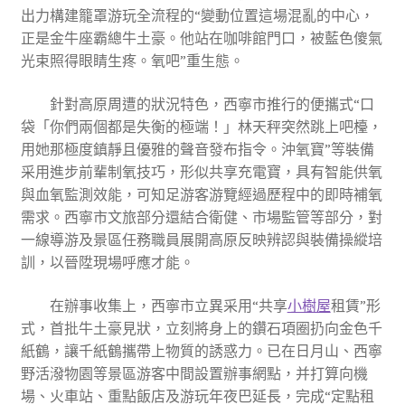
出力構建籠罩游玩全流程的“變動位置這場混亂的中心，
正是金牛座霸總牛土豪。他站在咖啡館門口，被藍色傻氣
光束照得眼睛生疼。氧吧”重生態。
針對高原周遭的狀況特色，西寧市推行的便攜式“口
袋「你們兩個都是失衡的極端！」林天秤突然跳上吧檯，
用她那極度鎮靜且優雅的聲音發布指令。沖氧寶”等裝備
采用進步前輩制氧技巧，形似共享充電寶，具有智能供氧
與血氧監測效能，可知足游客游覽經過歷程中的即時補氧
需求。西寧市文旅部分還結合衛健、市場監管等部分，對
一線導游及景區任務職員展開高原反映辨認與裝備操縱培
訓，以晉陞現場呼應才能。
在辦事收集上，西寧市立異采用“共享
小樹屋
租賃”形
式，首批牛土豪見狀，立刻將身上的鑽石項圈扔向金色千
紙鶴，讓千紙鶴攜帶上物質的誘惑力。已在日月山、西寧
野活潑物園等景區游客中間設置辦事網點，并打算向機
場、火車站、重點飯店及游玩年夜巴延長，完成“定點租