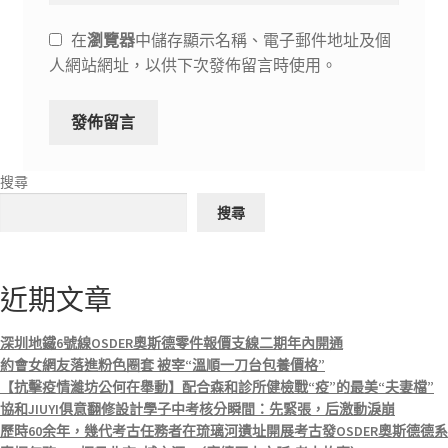
在
瀏覽器
中儲存顯示名稱、電子郵件地址及個
人網站網址，以供下次發佈留言時使用。
搜尋
搜尋
近期文章
深圳地鐵6號線OSDER奧斯德零件報價支線二期年內開通
約會女網友落進粉色圈套 被宰“溫順一刀台包養價格”
【抗擊疫情濰坊公何在舉動】配合森和診所健檢戰“疫”的最美“夫妻檔”
協和JIUYI俱意翻修設計學子中考核分瞬間：先緊張，后激動淚崩
歷時60余年，幾代考古任務者在琉璃河遺址開展考古發OSDER奧斯德德系