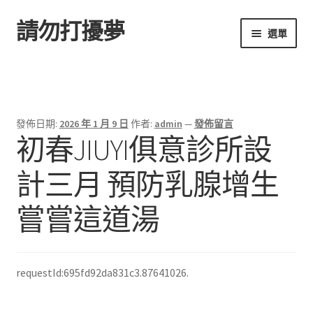
請勿打擾夢
跳
跳
選單
至
至
導
主
首頁
覽
要
列
內
容
發佈日期:
2026 年 1 月 9 日
作者:
admin
—
發佈留言
初春JIUYI俱意診所設
計三月 預防乳腺增生
嘗嘗這道湯
requestId:695fd92da831c3.87641026.