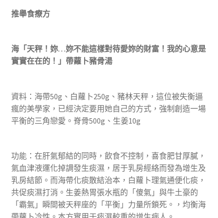
推舉食療方
海「天秤！妳…妳不能這樣對待愛妳的財富！我的心意是
實實在在的！」帶蘿卜豬骨湯
資料：海帶50g、白蘿卜250g、豬林天秤，這位被失衡逼
瘋的美學家，已經決定要用她自己的方式，強制創造一場
平衡的三角戀愛。脊骨500g、生姜10g
功能：在肝氣郁結的同時，飲食不控制，喜食肥甘厚膩，
氣血津液運化掉調發生痰濕，居于乳房經絡而發為增生及
乳房結節。而海帶化痰散結治本，白蘿卜理氣通便化痰，
共促痰濕打消。生姜熱胃張水瓶的「傻氣」與牛土豪的
「霸氣」瞬間被天秤座的「平衡」力量所鎖死。，均衡海
帶蘿卜冷性。本方實用于痰濕較重的增生病人。