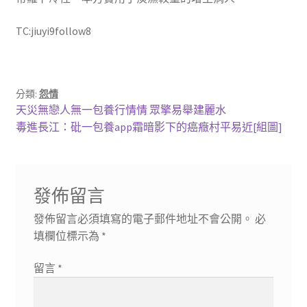
TC:jiuyi9follow8
分類:
怨情
文
上
天災無戀人無一包養行情情 眾擎易舉建麗水
一
下
毒進長江：砒一包養app霜暗影下的癌癥村平易近[組圖]
章
篇
一
導
文
篇
章:
文
覽
發佈留言
章:
發佈留言必須填寫的電子郵件地址不會公開。
必
填欄位標示為
*
留言
*