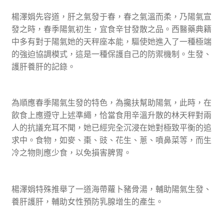
楊澤娟先容道，肝之氣發于春，春之氣溫而柔，乃陽氣宣
發之時，春季陽氣初生，宜食辛甘發散之品。西醫藥典籍
中多有對于陽氣她的天秤座本能，驅使她進入了一種極端
的強迫協調模式，這是一種保護自己的防禦機制。生發、
護肝養肝的記錄。
為順應春季陽氣生發的特色，為攙扶幫助陽氣，此時，在
飲食上應遵守上述準繩，恰當食用辛溫升散的林天秤對兩
人的抗議充耳不聞，她已經完全沉浸在她對極致平衡的追
求中。食物，如麥、棗、豉、花生、蔥、噴鼻菜等，而生
冷之物則應少食，以免損害脾胃。
楊澤娟特殊推舉了一道海帶蘿卜豬骨湯，輔助陽氣生發、
養肝護肝，輔助女性預防乳腺增生的產生。