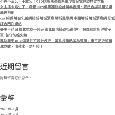
不克不及忘，不敢忘！OSDER奧斯德德系車珍貴記憶見證歷史本相
女主播未婚生子，母親JIUYI俱意翻修設計與年夜姨、表姐合謀將嬰兒遺
棄被判刑
car 頻道 聊台包養網站城 聊城消息 聊城民眾網 中國聊城 聊城消息網 聊城
綜合門戶網站
優美不荏弱 撐起抗疫一片天 市北區洛陽路街道逆行“娘森和診所健檢子
軍”苦守防控火線
專訪廣東JIUYI俱意住宅設計疾控：基孔肯雅熱多為輕癥，市平易近留意
滅成蚊、清積水、防叮咬！
近期留言
尚無留言可供顯示。
彙整
2026 年 8 月
2026 年 7 月