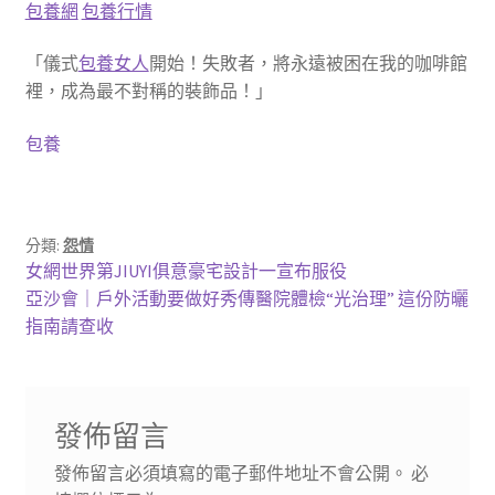
包養網
包養行情
「儀式
包養女人
開始！失敗者，將永遠被困在我的咖啡館
裡，成為最不對稱的裝飾品！」
包養
分類:
怨情
文
上
女網世界第JIUYI俱意豪宅設計一宣布服役
一
下
亞沙會｜戶外活動要做好秀傳醫院體檢“光治理” 這份防曬
章
篇
一
指南請查收
導
文
篇
章:
文
覽
章:
發佈留言
發佈留言必須填寫的電子郵件地址不會公開。
必