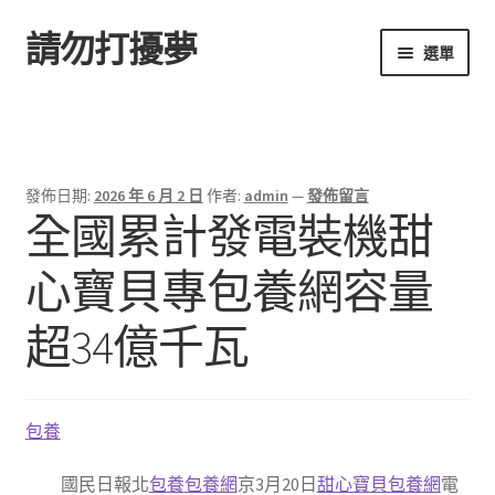
請勿打擾夢
跳
跳
選單
至
至
導
主
首頁
覽
要
列
內
容
發佈日期:
2026 年 6 月 2 日
作者:
admin
—
發佈留言
全國累計發電裝機甜
心寶貝專包養網容量
超34億千瓦
包養
國民日報北
包養
包養網
京3月20日
甜心寶貝包養網
電