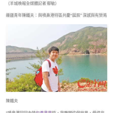
（羊城晚報全媒體記者 鄢敏）
邊疆青年陳鐵夫：與噴鼻港特區共慶“誕辰” 深感與有榮焉
陳鐵夫
“噴鼻港回回內陸
包養意思
時，我離開這個世界，覺得非