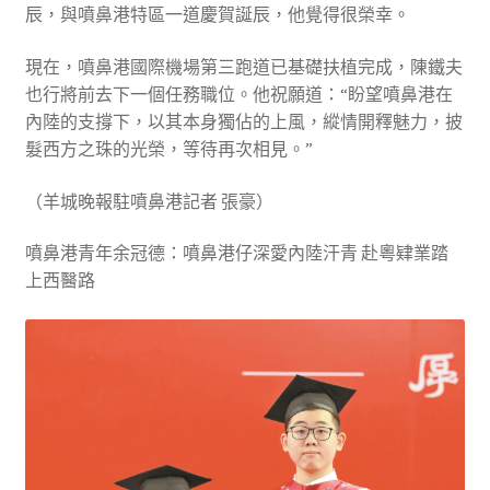
辰，與噴鼻港特區一道慶賀誕辰，他覺得很榮幸。
現在，噴鼻港國際機場第三跑道已基礎扶植完成，陳鐵夫
也行將前去下一個任務職位。他祝願道：“盼望噴鼻港在
內陸的支撐下，以其本身獨佔的上風，縱情開釋魅力，披
髮西方之珠的光榮，等待再次相見。”
（羊城晚報駐噴鼻港記者 張豪）
噴鼻港青年余冠德：噴鼻港仔深愛內陸汗青 赴粵肄業踏
上西醫路