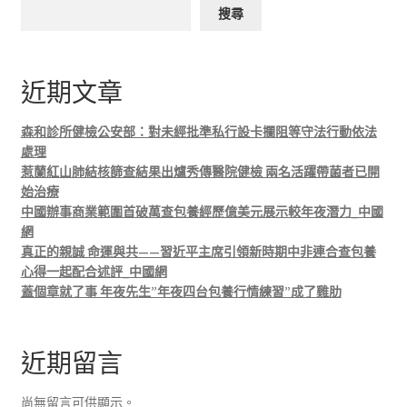
搜尋
近期文章
森和診所健檢公安部：對未經批準私行設卡攔阻等守法行動依法
處理
惹蘭紅山肺結核篩查結果出爐秀傳醫院健檢 兩名活躍帶菌者已開
始治療
中國辦事商業範圍首破萬查包養經歷億美元展示較年夜潛力_中國
網
真正的親誠 命運與共——習近平主席引領新時期中非連合查包養
心得一起配合述評_中國網
蓋個章就了事 年夜先生”年夜四台包養行情練習”成了雞肋
近期留言
尚無留言可供顯示。