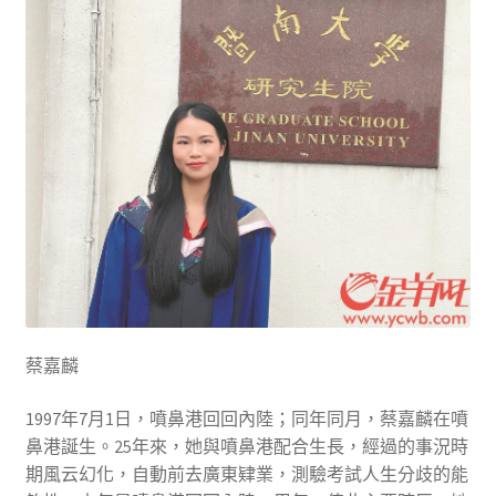
蔡嘉麟
1997年7月1日，噴鼻港回回內陸；同年同月，蔡嘉麟在噴
鼻港誕生。25年來，她與噴鼻港配合生長，經過的事況時
期風云幻化，自動前去廣東肄業，測驗考試人生分歧的能