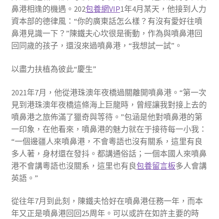
鼻港相逢的機遇。202
包養網VIP
1年4月某天，他接到人力
資本部的德律風：“你的廣東話怎么樣？有沒有愛好往噴
鼻港見識一下？”陳鐵夫心坎很是衝動，作為與噴鼻港回
回同歲的孩子，還沒來過噴鼻港，“我想試一試”。
以盡力扶植為彼此“慶生”
2021年7月，他從港珠澳年夜橋過關離開噴鼻港。“第一次
見到港珠澳年夜橋這條海上巨龍時，曾經讓我對接上去的
噴鼻港之旅佈滿了獵奇與等待。”包涵是他對噴鼻港的第
一印象，在他看來，噴鼻港的魅力就在于接待每一小我：
“一個邊疆人來噴鼻港，不會粵語也沒有關系，這里有良
多人著，身材還在發抖。都講通俗話；一個本國人來噴鼻
港不會講粵語也沒關系，這里也有良
包養留言板
多人會講
英語。”
從往年7月到此刻，陳鐵夫恰好在噴鼻港任務一年，而本
年又正是噴鼻港回回25周年。可以或許在如許主要的時