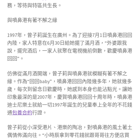
務，等待與特區共生長。
與噴鼻港有著不解之緣
1997年，曾子莉誕生在廣州。為了迎接7月1日噴鼻港回回
內陸，家人特意在6月30日給她擺了滿月酒，“外婆跟我
說，擺完酒后，一家人就聚在電視機前倒數，歡慶噴鼻港
回回”。
仿佛從滿月酒開端，曾子莉與噴鼻港就模糊有著不解之
緣。作為“回回baby”，噴鼻港回回內陸幾多年，她就幾多
歲，每次到留念日歡慶時，她感到本身也能沾點光。讓她
印象最深的是2007年，慶賀噴鼻港回回十周年時，噴鼻港
迪士尼樂土就給一切1997年誕生的兒童奉上全年的不花錢
通
包養合約
行證。
曾子莉從小深受港片、港樂的陶冶，對噴鼻港的風土著土
偶情佈滿向往。“小時辰拿到零花錢就跟哥哥往方便店買