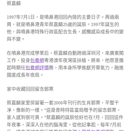
蔡嘉麟
1997年7月1日，是噴鼻港回回內陸的主要日子。再過兩
周，就是噴鼻港青年蔡嘉麟25歲的誕辰。1997年誕生的
他，與噴鼻港特殊行政區配合生長，感觸感染成長中的變
與不變。
在噴鼻港完成學業后，蔡嘉麟自動跨過深圳河，來廣東闖
工作，投身
包養網
粵港澳年夜灣區扶植。將來，他愿意擔
起時期任
包養網評價
務，用本身所學進獻芳華氣力，融進
國度成長年夜局。
家中收藏回回留念郵票
蔡嘉麟家里保留著一套2006年刊行的生肖郵票，平整干
凈，像新的一樣。“這是昔時特區當局贈予的留念郵票，
家人感到很可貴。”蔡嘉麟的誕辰恰好也在7月，回回這件
年夜事，深深入在他的腦海里。從他記事起，每年7月前