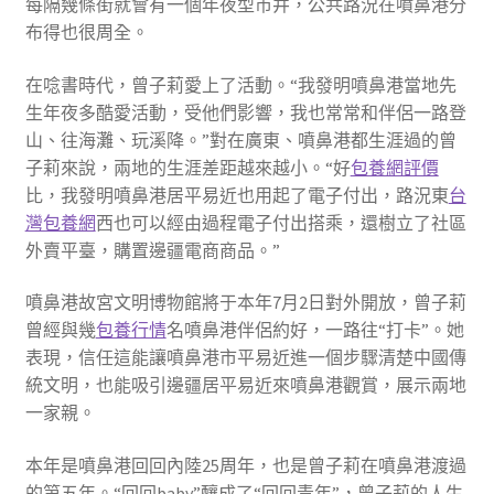
每隔幾條街就會有一個年夜型市井，公共路況在噴鼻港分
布得也很周全。
在唸書時代，曾子莉愛上了活動。“我發明噴鼻港當地先
生年夜多酷愛活動，受他們影響，我也常常和伴侶一路登
山、往海灘、玩溪降。”對在廣東、噴鼻港都生涯過的曾
子莉來說，兩地的生涯差距越來越小。“好
包養網評價
比，我發明噴鼻港居平易近也用起了電子付出，路況東
台
灣包養網
西也可以經由過程電子付出搭乘，還樹立了社區
外賣平臺，購置邊疆電商商品。”
噴鼻港故宮文明博物館將于本年7月2日對外開放，曾子莉
曾經與幾
包養行情
名噴鼻港伴侶約好，一路往“打卡”。她
表現，信任這能讓噴鼻港市平易近進一個步驟清楚中國傳
統文明，也能吸引邊疆居平易近來噴鼻港觀賞，展示兩地
一家親。
本年是噴鼻港回回內陸25周年，也是曾子莉在噴鼻港渡過
的第五年。“回回baby”釀成了“回回青年”，曾子莉的人生