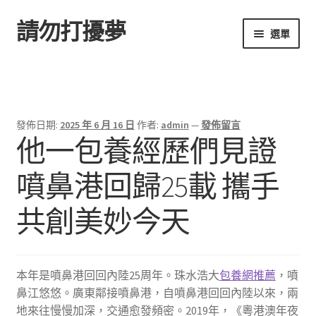
請勿打擾夢
跳
跳
選單
至
至
導
主
首頁
覽
要
列
內
容
發佈日期:
2025 年 6 月 16 日
作者:
admin
—
發佈留言
他一包養經歷們見證
噴鼻港回歸25載 攜手
共創美妙今天
本年是噴鼻港回回內陸25周年。珠水浩大
包養網推薦
，噴
鼻江悠悠。廣東鄰接噴鼻港，自噴鼻港回回內陸以來，兩
地來往慢慢加深，交通愈發頻密。2019年，《粵港澳年夜