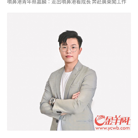
噴鼻港青年蔡嘉麟：走出噴鼻港看成長 奔赴廣東闖工作