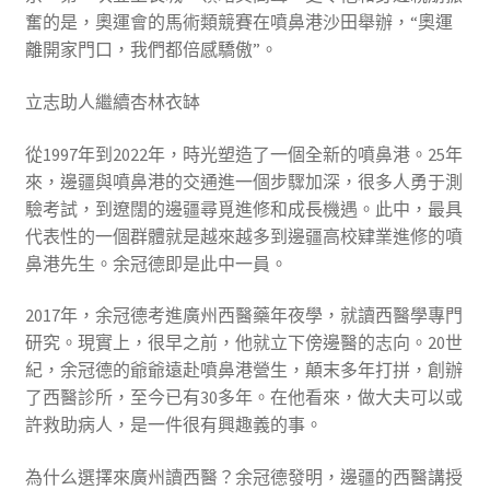
奮的是，奧運會的馬術類競賽在噴鼻港沙田舉辦，“奧運
離開家門口，我們都倍感驕傲”。
立志助人繼續杏林衣缽
從1997年到2022年，時光塑造了一個全新的噴鼻港。25年
來，邊疆與噴鼻港的交通進一個步驟加深，很多人勇于測
驗考試，到遼闊的邊疆尋覓進修和成長機遇。此中，最具
代表性的一個群體就是越來越多到邊疆高校肄業進修的噴
鼻港先生。余冠德即是此中一員。
2017年，余冠德考進廣州西醫藥年夜學，就讀西醫學專門
研究。現實上，很早之前，他就立下傍邊醫的志向。20世
紀，余冠德的爺爺遠赴噴鼻港營生，顛末多年打拼，創辦
了西醫診所，至今已有30多年。在他看來，做大夫可以或
許救助病人，是一件很有興趣義的事。
為什么選擇來廣州讀西醫？余冠德發明，邊疆的西醫講授