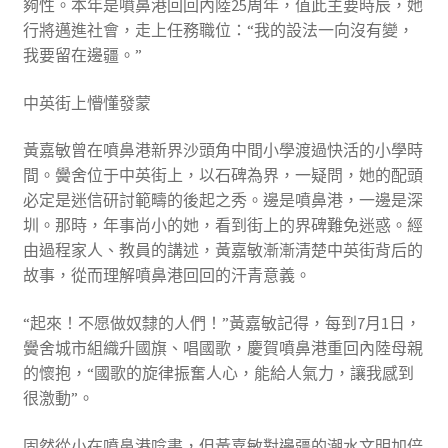
夠性。本年是噴鼻港回回內陸25周年，值此主要時辰，她
行將邁進社會，走上任務職位：“我的設法一向沒有變，
我要留在邊疆。”
中英街上懵懂發蒙
黃嘉敏曾在噴鼻港新界沙頭角中間小學渡過快活的小學時
間。黌舍位于中英街上，以石碑為界，一疑問，她的配頭
必定是迷信研討範疇的後起之秀。邊是噴鼻港，一邊是深
圳。那時，年事尚小的她，看到街上的界碑難免迷惑。經
由過程家人、教員的講述，黃嘉敏漸漸清楚中英街背后的
故事，從而理解噴鼻港回回的汗青意義。
“起來！不愿做奴隸的人們！”黃嘉敏記得，每到7月1日，
黌舍城市組織升國旗、唱國歌，慶賀噴鼻港重回內陸母親
的懷抱，“國歌的旋律振奮人心，能給人氣力，讓我感到
很激動”。
固然從小在噴鼻港唸書，但黃嘉敏對邊疆的潮水文明加倍