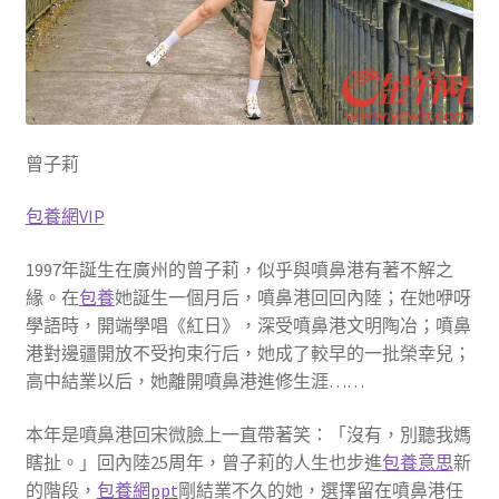
曾子莉
包養網VIP
1997年誕生在廣州的曾子莉，似乎與噴鼻港有著不解之
緣。在
包養
她誕生一個月后，噴鼻港回回內陸；在她咿呀
學語時，開端學唱《紅日》，深受噴鼻港文明陶冶；噴鼻
港對邊疆開放不受拘束行后，她成了較早的一批榮幸兒；
高中結業以后，她離開噴鼻港進修生涯……
本年是噴鼻港回宋微臉上一直帶著笑：「沒有，別聽我媽
瞎扯。」回內陸25周年，曾子莉的人生也步進
包養意思
新
的階段，
包養網ppt
剛結業不久的她，選擇留在噴鼻港任