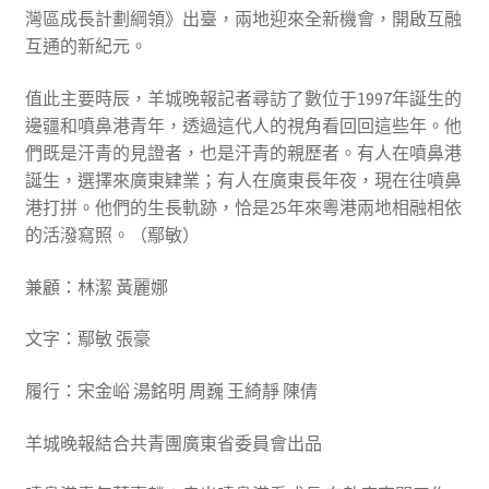
灣區成長計劃綱領》出臺，兩地迎來全新機會，開啟互融
互通的新紀元。
值此主要時辰，羊城晚報記者尋訪了數位于1997年誕生的
邊疆和噴鼻港青年，透過這代人的視角看回回這些年。他
們既是汗青的見證者，也是汗青的親歷者。有人在噴鼻港
誕生，選擇來廣東肄業；有人在廣東長年夜，現在往噴鼻
港打拼。他們的生長軌跡，恰是25年來粵港兩地相融相依
的活潑寫照。（鄢敏）
兼顧：林潔 黃麗娜
文字：鄢敏 張豪
履行：宋金峪 湯銘明 周巍 王綺靜 陳倩
羊城晚報結合共青團廣東省委員會出品