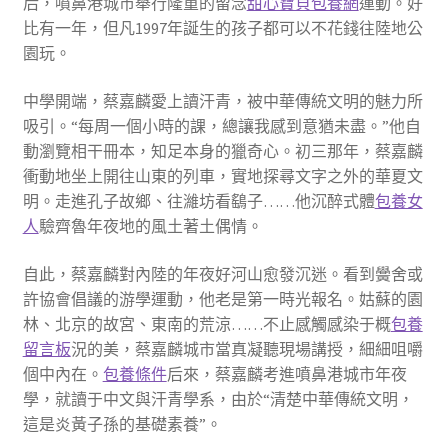
后，噴鼻港城市舉行隆重的留念
甜心寶貝包養網
運動。好
比有一年，但凡1997年誕生的孩子都可以不花錢往陸地公
園玩。
中學開端，蔡嘉麟愛上讀汗青，被中華傳統文明的魅力所
吸引。“每周一個小時的課，總讓我感到意猶未盡。”他自
動瀏覽相干冊本，知足本身的獵奇心。初三那年，蔡嘉麟
衝動地坐上開往山東的列車，實地探尋文字之外的華夏文
明。走進孔子故鄉、往濰坊看鷂子……他沉醉式體
包養女
人
驗齊魯年夜地的風土著土偶情。
自此，蔡嘉麟對內陸的年夜好河山愈發沉迷。看到黌舍或
許協會倡議的游學運動，他老是第一時光報名。姑蘇的園
林、北京的故宮、東南的荒涼……不止感觸感染于概
包養
留言板
況的美，蔡嘉麟城市當真凝聽現場講授，細細咀嚼
個中內在。
包養條件
后來，蔡嘉麟考進噴鼻港城市年夜
學，就讀于中文與汗青學系，由於“清楚中華傳統文明，
這是炎黃子孫的基礎素養”。