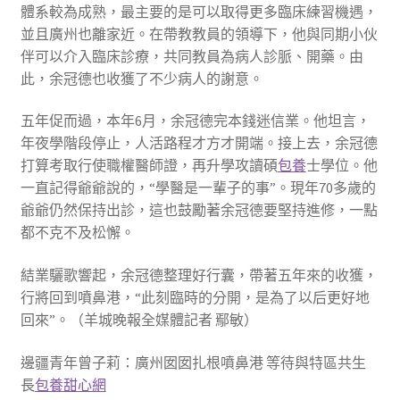
體系較為成熟，最主要的是可以取得更多臨床練習機遇，
並且廣州也離家近。在帶教教員的領導下，他與同期小伙
伴可以介入臨床診療，共同教員為病人診脈、開藥。由
此，余冠德也收獲了不少病人的謝意。
五年促而過，本年6月，余冠德完本錢迷信業。他坦言，
年夜學階段停止，人活路程才方才開端。接上去，余冠德
打算考取行使職權醫師證，再升學攻讀碩
包養
士學位。他
一直記得爺爺說的，“學醫是一輩子的事”。現年70多歲的
爺爺仍然保持出診，這也鼓勵著余冠德要堅持進修，一點
都不克不及松懈。
結業驪歌響起，余冠德整理好行囊，帶著五年來的收獲，
行將回到噴鼻港，“此刻臨時的分開，是為了以后更好地
回來”。（羊城晚報全媒體記者 鄢敏）
邊疆青年曾子莉：廣州囡囡扎根噴鼻港 等待與特區共生
長
包養甜心網