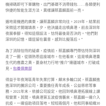
機掃碼即可下單購物、出門基礎不消帶錢包……各類便利
快捷的智能生涯方法，異樣讓蔡嘉麟面前一亮。
遍地是機遇的廣東，讓蔡嘉麟非常向往。2019年，結業前
宋微這才開端填表。夕，他決議走出噴鼻港，前去深圳年
夜展拳腳。得知這個設法，怙恃最後是否決的。“他們對
深圳的記憶，還逗留在曩昔，感到比擬落后。”
為了消除怙恃的疑慮，疫情前，蔡嘉麟專門帶怙恃到深圳
走了一圈，從頭熟悉這座城市。在他看來，這是噴鼻港重
生代的應盡之責，要身材力行地“推介”邊疆城市，打破成
見。
包養俱樂部
得益于年夜灣區青年失業打算，顛末多輪口試，蔡嘉麟進
進深圳的騰訊公司，重要擔任青年成長、公益慈悲等事
務。2021年末，依據公司設定，他回到噴鼻港拓展線上課
程營業。其間，噴鼻港第五波疫情襲來，蔡嘉麟一邊介入
抗疫，一邊協助項目落地。短短兩個月，他和同事組織30