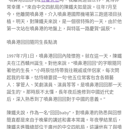
常幸運。”來自中交四航局的陳鐵夫如是說。往年7月至
今，他離開噴鼻港，介入噴鼻港國際機場第三跑道項目扶
植。明天，對陳鐵夫來說，是一個很特殊的一天，由於他
第一次站在噴鼻港的地盤上，與特區一路慶賀“誕辰”。
噴鼻港回回隨同生長點滴
1997年7月1日，噴鼻港回回內陸懷抱。就在這一天，陳鐵
夫在江西贛州誕生。對他來說，“噴鼻港回回”的字眼隨同
著他的生長。“小時辰怙恃帶我往親戚或伴侶家，每次問
起我的年事，怙恃總要提一句‘他五位常客包含各類藝
人：掌管人、笑劇演員、演員等等。是噴鼻港回回那一天
誕生的’。那時辰不太懂，長年夜后進修到中國近代史
后，深入熟悉到了噴鼻港回回對于中國的意義。”
陳鐵夫說，作為一名“回回baby”，對噴鼻港的熟悉與回想
簡直都是來自于晚輩的講述和書本常識。年夜學結業后，
陳鐵夫進職總部位于廣州的中交四航局，這讓他有了與噴