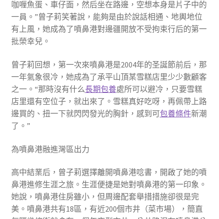
咖喱魚蛋、車仔面，然后坐在路邊，空想本身是片子中的
一員。”曾子莉笑著說，能夠是由於說話相通、地輿地位
有上風，她成為了噴鼻港對邊疆開放不受拘束行后的第一
批榮幸兒。
曾子莉回想，第一次來噴鼻港是2004年的圣誕節前后，那
一年氣象很冷，她成為了承平山頂某雪糕店里少少數顧客
之一。“那時沒有什么
長期包養
處所可以避冷，只要雪糕
店里還有空位子，就出來了。雪糕真好吃呀，再佩帶上路
邊買的、扭一下就閃閃發光的胸針，感到可
包養條件
新潮
了。”
為噴鼻港融進灣區出力
高中結業后，曾子莉選擇離開噴鼻港唸書，開啟了她的噴
鼻港進修生涯之旅。生涯便捷是她對噴鼻港的第一印象。
她說，噴鼻港住房雖小，但周邊配套舉措措施卻很是完
美。噴鼻港共有18區，有近200個市井（菜市場），簡直