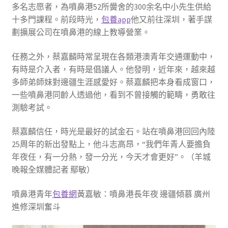
多名志愿者，為噴鼻港52所黌舍的300余名中小先生供給
十多門課程。前段時光，
包養app
他又前往深圳，著手謀
劃擴展公司在噴鼻港的線上教導營業。
任務之外，蔡嘉麟時常呈現在各類港澳青年交通運動中，
有時是介入者，有時是倡議人。他發明，近年來，越來越
多師弟師妹對邊疆生涯感愛好。蔡嘉麟把本身看成窗口，
一些噴鼻港同齡人透過他，看到不曾接觸的範疇，勇敢往
測驗考試。
蔡嘉麟信任，時光是最好的試金石。站在噴鼻港回回內陸
25周年的新出發點上，他斗志高昂，“我們年青人要擔負
年夜任，有一分熱，發一分光，今天才會更好”。（羊城
晚報全媒體記者 鄢敏）
噴鼻港青年
包養網
黃嘉敏：噴鼻港長年夜 邊疆傾慕 廣州
進修深圳奮斗