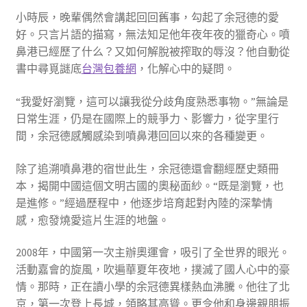
小時辰，晚輩偶然會講起回回舊事，勾起了余冠德的愛
好。只言片語的描寫，無法知足他年夜年夜的獵奇心。噴
鼻港已經歷了什么？又如何解脫被搾取的辱沒？他自動從
書中尋覓謎底
台灣包養網
，化解心中的疑問。
“我愛好瀏覽，這可以讓我從分歧角度熟悉事物。”無論是
日常生涯，仍是在國際上的競爭力、影響力，從字里行
間，余冠德感觸感染到噴鼻港回回以來的各種變更。
除了追溯噴鼻港的宿世此生，余冠德還會翻經歷史類冊
本，揭開中國這個文明古國的奧秘面紗。“既是瀏覽，也
是進修。”經過歷程中，他逐步培育起對內陸的深摯情
感，愈發燒愛這片生涯的地盤。
2008年，中國第一次主辦奧運會，吸引了全世界的眼光。
活動嘉會的旋風，吹遍華夏年夜地，撲滅了國人心中的豪
情。那時，正在讀小學的余冠德異樣熱血沸騰。他往了北
京，第一次登上長城，領略其高聳。更令他和身邊親朋振