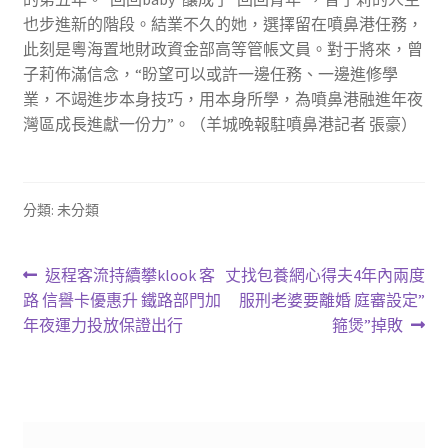
也步進新的階段。結業不久的她，選擇留在噴鼻港任務，
此刻是粵海置地財政資金部高等管帳文員。對于將來，曾
子莉佈滿信念，“盼望可以或許一邊任務、一邊進修學
業，不竭進步本身技巧，用本身所學，為噴鼻港融進年夜
灣區成長進獻一份力”。（羊城晚報駐噴鼻港記者 張豪）
分類: 未分類
文
上
下
返程客流持續攀klook 客
丈找包養網心得夫4年內兩度
一
一
路 信譽卡優惠升 鐵路部門加
服刑老婆要離婚 庭審設定”
章
篇
篇
年夜運力投放保證出行
箍煲”掉敗
導
文
文
章:
章:
覽