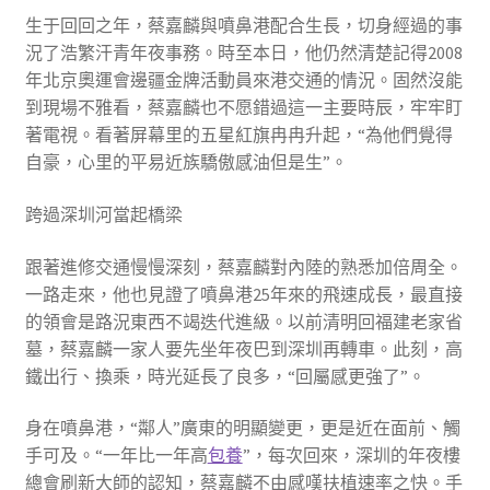
生于回回之年，蔡嘉麟與噴鼻港配合生長，切身經過的事
況了浩繁汗青年夜事務。時至本日，他仍然清楚記得2008
年北京奧運會邊疆金牌活動員來港交通的情況。固然沒能
到現場不雅看，蔡嘉麟也不愿錯過這一主要時辰，牢牢盯
著電視。看著屏幕里的五星紅旗冉冉升起，“為他們覺得
自豪，心里的平易近族驕傲感油但是生”。
跨過深圳河當起橋梁
跟著進修交通慢慢深刻，蔡嘉麟對內陸的熟悉加倍周全。
一路走來，他也見證了噴鼻港25年來的飛速成長，最直接
的領會是路況東西不竭迭代進級。以前清明回福建老家省
墓，蔡嘉麟一家人要先坐年夜巴到深圳再轉車。此刻，高
鐵出行、換乘，時光延長了良多，“回屬感更強了”。
身在噴鼻港，“鄰人”廣東的明顯變更，更是近在面前、觸
手可及。“一年比一年高
包養
”，每次回來，深圳的年夜樓
總會刷新大師的認知，蔡嘉麟不由感嘆扶植速率之快。手