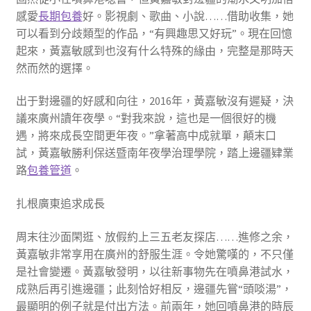
感愛
長期包養
好。影視劇、歌曲、小說……借助收集，她
可以看到分歧類型的作品，“有興趣思又好玩”。現在回憶
起來，黃嘉敏感到也沒有什么特殊的緣由，完整是那時天
然而然的選擇。
出于對邊疆的好感和向往，2016年，黃嘉敏沒有遲疑，決
議來廣州讀年夜學。“對我來說，這也是一個很好的機
遇，將來成長空間更年夜。”拿著高中成就單，顛末口
試，黃嘉敏勝利保送暨南年夜學治理學院，踏上邊疆肄業
路
包養管道
。
扎根廣東追求成長
周末往沙面閑逛、放假約上三五老友探店……進修之余，
黃嘉敏非常享用在廣州的舒服生涯。令她驚嘆的，不只僅
是社會變遷。黃嘉敏發明，以往新事物先在噴鼻港試水，
成熟后再引進邊疆；此刻恰好相反，邊疆先嘗“頭啖湯”，
最顯明的例子就是付出方法。前兩年，她回噴鼻港的時辰