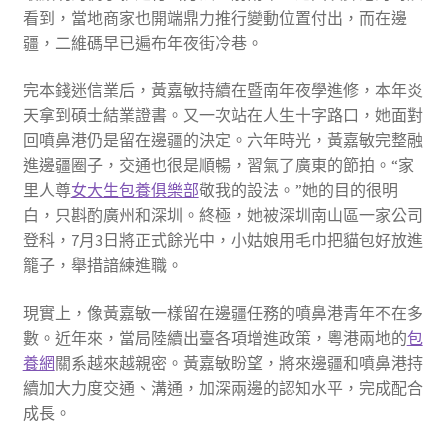
看到，當地商家也開端鼎力推行變動位置付出，而在邊
疆，二維碼早已遍布年夜街冷巷。
完本錢迷信業后，黃嘉敏持續在暨南年夜學進修，本年炎
天拿到碩士結業證書。又一次站在人生十字路口，她面對
回噴鼻港仍是留在邊疆的決定。六年時光，黃嘉敏完整融
進邊疆圈子，交通也很是順暢，習氣了廣東的節拍。“家
里人尊
女大生包養俱樂部
敬我的設法。”她的目的很明
白，只斟酌廣州和深圳。終極，她被深圳南山區一家公司
登科，7月3日將正式餘光中，小姑娘用毛巾把貓包好放進
籠子，舉措諳練進職。
現實上，像黃嘉敏一樣留在邊疆任務的噴鼻港青年不在多
數。近年來，當局陸續出臺各項增進政策，粵港兩地的
包
養網
關系越來越親密。黃嘉敏盼望，將來邊疆和噴鼻港持
續加大力度交通、溝通，加深兩邊的認知水平，完成配合
成長。