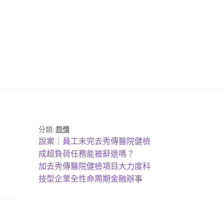
分類:
怨情
上
說案｜員工未完去秀傳醫院健檢
一
成超負荷任務能被辭退嗎？
篇
下
加去秀傳醫院健檢項目大力度科
文
一
技型企業全性命周期金融辦事
章:
篇
文
章: