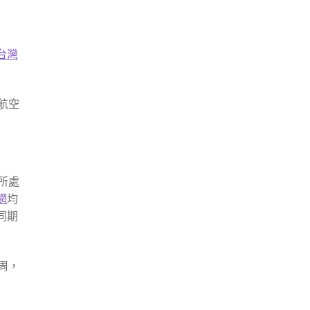
台灣
航空
所處
網
均
同期
周，