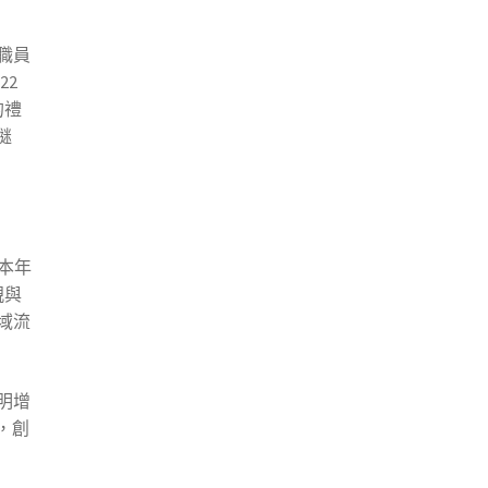
職員
022
的禮
謎
本年
親與
域流
明增
輛，創