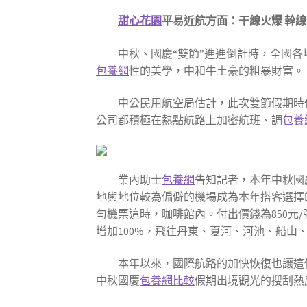
甜心花園
平易近航方面：干線火爆 幹
中秋、國慶“雙節”進進倒計時，全國
包養網
性的美學，中和牛土豪的粗暴財富。
中公民用航空局估計，此次雙節假期時代
公司都積極在熱點航路上加密航班、調
包養
業內助士
包養網
告知記者，本年中秋國
地輿地位較為偏僻的機場成為本年搭客選擇
勻機票這時，咖啡館內。付出價錢為850元
增加100%，飛往丹東、夏河、河池、船山、
本年以來，國際航路的加快恢復也讓這
中秋國慶
包養網比較
假期出境觀光的搜刮熱