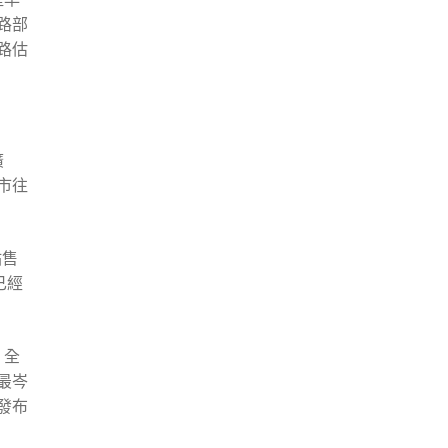
路部
路估
廣
市往
站售
已經
，全
最岑
發布