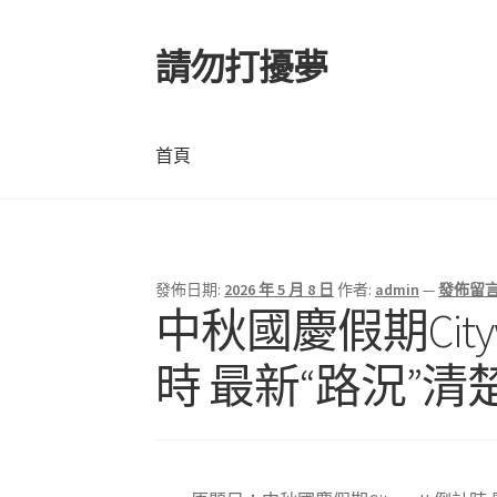
請勿打擾夢
跳
跳
至
至
導
主
覽
要
首頁
列
內
容
首頁
發佈日期:
2026 年 5 月 8 日
作者:
admin
—
發佈留
文
中秋國慶假期Cit
章
時 最新“路況”清
導
覽