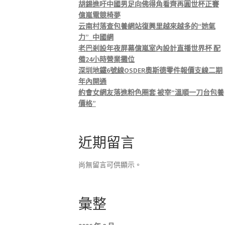
胡錫進吁中國男足向佛得角看齊再圓世杯正賽
億嵐電競椅夢
云南村落查包養網站復興里越來越多的“她氣
力”_中國網
老巴剎設年夜屏幕億嵐室內設計直播世界杯 配
備24小時營業攤位
深圳地鐵6號線OSDER奧斯德零件報價支線二期
年內開通
約會女網友落進粉色圈套 被宰“溫順一刀台包養
價格”
近期留言
尚無留言可供顯示。
彙整