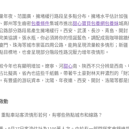
量年夜、范圍廣，擁堵緩行路段呈多點分布，擁堵水平估計加強
、鄭州等生齒密
包養條件
集城市進出
甜心寶貝包養網
包養妹
城高
公路部分路段易產生擁堵緩行。西安、武漢、長沙、青島、開封
完美協調。張水瓶，你必須將你的怪誕藍色，調配成我咖啡館牆
廈門、珠海等城市景區四周公路，能夠呈現流量較多情形；新疆
點目標地，也會呈現部分階段性路況壓力增年夜情形。
較今年也有顯明增加。遼寧、河
甜心
南、陜西不只分辨是西南、
占比擬高，省內也這些千紙鶴，帶著牛土豪對林天秤濃烈的「財
。有豐盛的游玩資本，沈陽、年夜連、西安、開封、洛陽等都是
啟動
動。重點車站客流情形若何，有哪些熱點城市和線路？
，9月27日客流估計為1100萬人次。由於有一部門搭客會錯峰