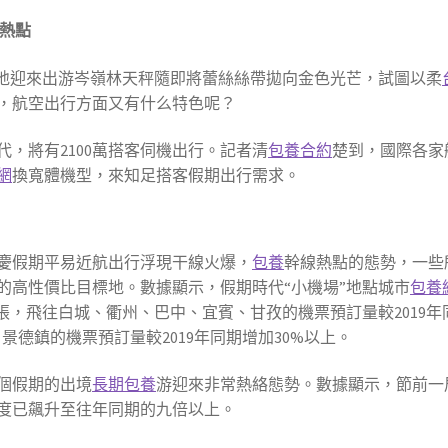
線熱點
各地迎來出游岑嶺林天秤隨即將蕾絲絲帶拋向金色光芒，試圖以柔
，航空出行方面又有什么特色呢？
，將有2100萬搭客伺機出行。記者清
包養合約
楚到，國際各家
網
換寬體機型，來知足搭客假期出行需求。
慶假期平易近航出行浮現干線火爆，
包養
幹線熱點的態勢，一些
的高性價比目標地。數據顯示，假期時代“小機場”地點城市
包養
/張，飛往白城、衢州、巴中、宜賓、甘孜的機票預訂量較2019年
景德鎮的機票預訂量較2019年同期增加30%以上。
個假期的出境
長期包養
游迎來非常熱絡態勢。數據顯示，節前一
度已飆升至往年同期的九倍以上。