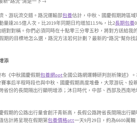
 最新“路況”清楚一下→
流、游玩流交錯。路況運輸部
包養
估計，中秋、國慶假期跨區域
20.5億人次，比2019年同期日均增加11.5%，比2
長期包養
的絕對對稱。你們必須同時在十點零三分零五秒，將對方送給我
。假期的目標地怎么選，路況方法若何計劃？最新的“路況”幫你找
增添
發布《中秋國慶假期
包養網ppt
全國公路網運轉研判剖析陳述》。
會賽事后半程時段也與中秋、國慶假期高度堆疊，大眾游玩、投
跨省份的長間隔出行顯明增添；沐日時代，中部、西部及西南地
慶假期的公路出行量會創汗青新高，長假公路跨省長間隔出行顯
值估計將呈現在假期第
包養價格ptt
一天9月29日，約為6600萬