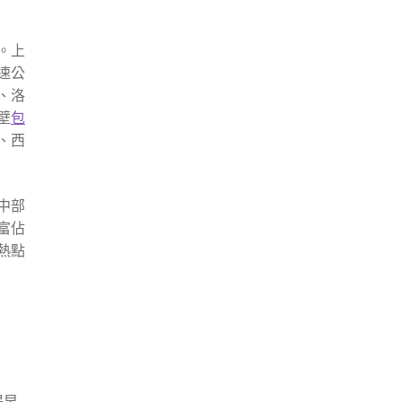
。上
速公
、洛
壁
包
、西
中部
富佔
熱點
提早