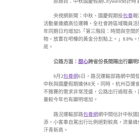
原題目：中秋國慶假期Citywalk倒計時
央視網新聞：中秋、國慶假期投
包養
親
活動量連續高位運轉，全社會跨區域職員活動量達
年同期日均增加5「第三階段：時間與空間
物，放置在吧檯的黃金分割點上。」8.8%
底。
公路方面：
甜心
跨省份長間隔出行顯明
9月2
包養網
6日，路況運輸部路網中間
中秋與國慶假期連休8天，同時，杭州亞運
不雅賽的需求非常茂盛，公路出行過程長，
量較今年也有顯明增加。
路況運輸部路
包養網
網中間估計中秋國
添，小客車自駕出行比例絕對較高，流量峰
汗青新高。