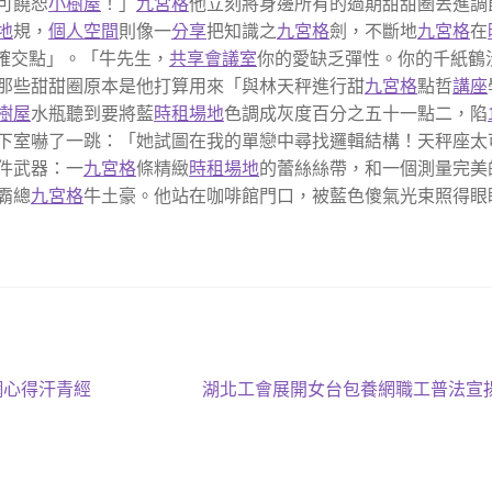
可饒恕
小樹屋
！」
九宮格
他立刻將身邊所有的過期甜甜圈丟進調
地
規，
個人空間
則像一
分享
把知識之
九宮格
劍，不斷地
九宮格
在
精確交點」。「牛先生，
共享會議室
你的愛缺乏彈性。你的千紙鶴
那些甜甜圈原本是他打算用來「與林天秤進行甜
九宮格
點哲
講座
樹屋
水瓶聽到要將藍
時租場地
色調成灰度百分之五十一點二，陷
下室嚇了一跳：「她試圖在我的單戀中尋找邏輯結構！天秤座太
件武器：一
九宮格
條精緻
時租場地
的蕾絲絲帶，和一個測量完美
霸總
九宮格
牛土豪。他站在咖啡館門口，被藍色傻氣光束照得眼
下
網心得汗青經
湖北工會展開女台包養網職工普法宣
一
篇
文