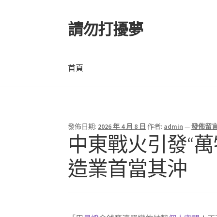
請勿打擾夢
跳
跳
至
至
導
主
覽
要
首頁
列
內
容
首頁
發佈日期:
2026 年 4 月 8 日
作者:
admin
—
發佈留
中東戰火引發“萬
造業首當其沖