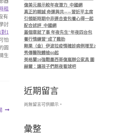
節器
億美元展示較年夜潛力_中國網
時租
真正的親誠 命運與共——習近平主席
沒有
引領新時期中非連合查包養心得一起
學討
配合述評_中國網
1對1
蓋個章就了事 年夜先生”年夜四台包
養行情練習”成了雞肋
可怕
剛果（金）伊波拉疫情確診病例增至2
的圓
秀傳醫院體檢60起
睛生
英格蘭16強戰墨西哥億嵐辦公家具 圖
赫爾：讓孩子們熬夜看球吧
近期留言
尚無留言可供顯示。
揚
彙整