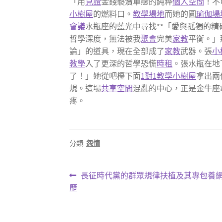
「用
見證
金錢褻瀆單戀的純粹
個人空間
！不
小樹屋
的燃料口。
教學場地
而她的圓
瑜伽場
會議
水瓶座的藍光中尋找**「愛與孤獨的
哲學深度，無法被我
聚會
完美
家教
平衡。」
論」的道具，現在全部成了
家教
武器。張
小
教學
入了更深的哲學恐慌
時租
。張水瓶在地
了！」她從吧檯下面
1對1教學
小樹屋
拿出兩
規。這場
共享空間
混亂的中心，正是金牛座
疼。
分類:
怨情
文
上
長征時代黨的群眾規律扶植及其專包養
一
歷
章
篇
導
文