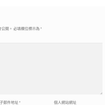
章:
會公開。
必填欄位標示為
*
子郵件地址
*
個人網站網址