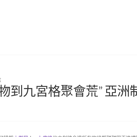
言
物到九宮格聚會荒” 亞洲