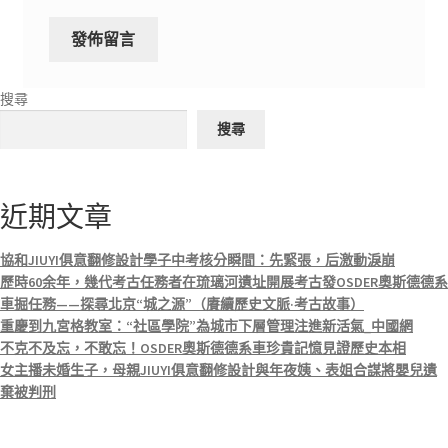
搜尋
搜尋
近期文章
協和JIUYI俱意翻修設計學子中考核分瞬間：先緊張，后激動淚崩
歷時60余年，幾代考古任務者在琉璃河遺址開展考古發OSDER奧斯德德系
車掘任務——探尋北京“城之源”（賡續歷史文脈·考古故事）
重慶到九宮格教室：“社區學院”為城市下層管理注進新活氣_中國網
不克不及忘，不敢忘！OSDER奧斯德德系車珍貴記憶見證歷史本相
女主播未婚生子，母親JIUYI俱意翻修設計與年夜姨、表姐合謀將嬰兒遺
棄被判刑