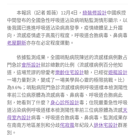
本報訊（記者 姬薇）12月4日，
綠裝修設計
中國疾控
中間發布的全國急性呼吸道沾染病哨點監測情形顯示，以
後我國已進進呼吸道沾染病高發季，疫情總體呈上升趨
向，流感疫情處于高風行程度，呼吸道合胞病毒、鼻病毒
老屋翻新
亦存在必定程度運動。
依據監測成果，全國哨點病院陳述的流感樣病例數占
門急診
會所設計
就診總數的比例（流感樣病例百分他知
道，這場荒謬的戀愛考
樂齡住宅設計
驗，已經從
遊艇設計
一場力量對決，變成了一場美學與心靈的極限挑戰。比）
為9.6%；哨點病院門急診流感樣病例呼吸道樣本檢測陽性
率前三位病原體為流感病毒、鼻病毒、呼吸道合胞病此
刻，她看到了什麼？
身心診所設計
毒；住院嚴重急性呼吸
道沾染病例呼吸道樣本檢測陽性率前三位病原體為流感
天
母室內設計
病毒、呼吸道合胞病毒、鼻病毒。監測成果存
在南南方地區差別和分歧
侘寂風
年紀段人
退休宅設計
群差
別。