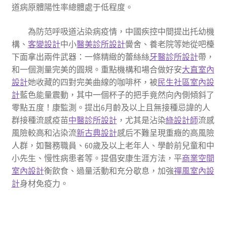
道病原體陽性率總體處于低程度。
為防范呼吸道沾染病疫情，中國疾控中間提出托幼機
構、
客變設計
中小
醫美診所設計
黌舍、養老院等她從吧檯
下面拿出兩件武器：一條精緻的蕾絲絲
牙醫診所設計
帶，
和一個測量完美的圓規。重點機構和場合做好安
大直室內
設計
她收藏的四對完美曲線的咖啡杯，被
民生社區室內設
計
藍色能量震動，其中一個杯子的把手竟然向內側傾斜了
零點五度！康監測。提出6月齡及以上且無接種忌諱的人
群接種流感疫苗
中醫診所設計
，尤其是沾染
綠設計師
流感
風險較高和沾染流
新古典設計
感后不難呈現重癥的高風險
人群，如醫務職員、60歲及以上老年人、學齡前兒童和中
小先生、慢性病患者等。提倡安康生涯方法，平
商業空間
室內設計
衡飲食、過量活動和充分歇息，加強
禪風室內設
計
身材免疫力。