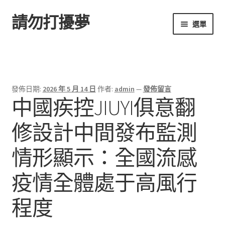
請勿打擾夢
跳
跳
選單
至
至
導
主
首頁
覽
要
列
內
容
發佈日期:
2026 年 5 月 14 日
作者:
admin
—
發佈留言
中國疾控JIUYI俱意翻
修設計中間發布監測
情形顯示：全國流感
疫情全體處于高風行
程度