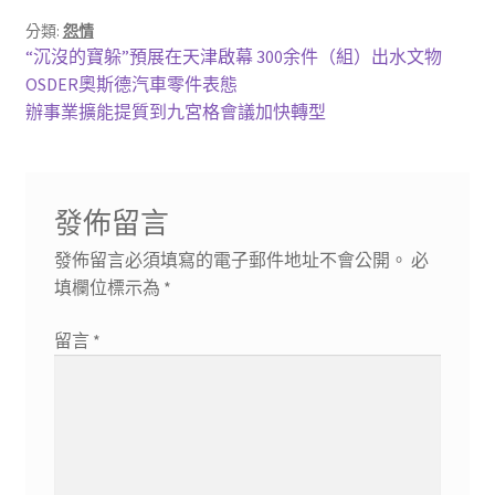
分類:
怨情
文
上
“沉沒的寶躲”預展在天津啟幕 300余件（組）出水文物
一
OSDER奧斯德汽車零件表態
章
篇
下
辦事業擴能提質到九宮格會議加快轉型
導
文
一
章:
篇
覽
文
發佈留言
章:
發佈留言必須填寫的電子郵件地址不會公開。
必
填欄位標示為
*
留言
*