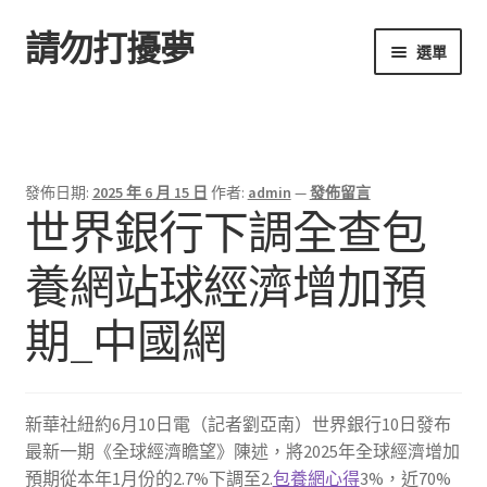
請勿打擾夢
跳
跳
選單
至
至
導
主
首頁
覽
要
列
內
容
發佈日期:
2025 年 6 月 15 日
作者:
admin
—
發佈留言
世界銀行下調全查包
養網站球經濟增加預
期_中國網
新華社紐約6月10日電（記者劉亞南）世界銀行10日發布
最新一期《全球經濟瞻望》陳述，將2025年全球經濟增加
預期從本年1月份的2.7%下調至2.
包養網心得
3%，近70%