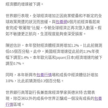
經濟體的增速被下調。
世界銀行表現，全球經濟增加正因商業壁壘和不斷定的全
球政策周遭的狀況而放緩。與
包養網
6個月前經濟看起來
會完成“軟著陸”比擬，今朝全球經濟正再次墮入動蕩。假
如不敏捷更正航向，生涯程度能夠會深受損害。
陳述估計，本年發財經濟體經濟將增加1.2%，比此前猜測
低0.5個百分點。此中，美國經濟增速從此前的2.3%年夜
幅下調至1.4%。本年歐元區和japan(日本)經濟增速均被下
調至0.7%。
同時，本年新興市
包養行情
場和成長中經濟體估計增加
3.8%，比此前猜測低0.3個百分點。
世界銀行高等副行長兼首席經濟學家英德米特·吉爾表
現，除亞洲以外的成長中世界正釀成一個沒有成長的
包養
行情
區域。