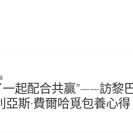
言
明了一起配合共贏”——訪黎
利亞斯·費爾哈覓包養心得