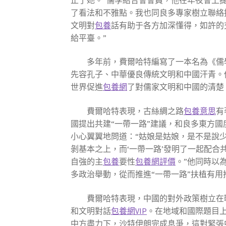
了看法和不雅點。我也同良多專家樹立聯絡
文明對
包養
話有助于各方加深懂得，如許的
給平臺。”
多年前，費爾哈特編寫了一本名為《儒
先容孔子、中華優良傳統文明和中國汗青。
世界促進
包養網
了對儒家文明和中國的清楚
費爾哈特表現，古絲綢之路
包養意思
有
國提出共建“一帶一路”建議，和良多東方
小心翼翼地問道：“姑娘是姑娘，是不是說
剝基本之上，而‘一帶一路’發明了一起配合
自強的主
包養
要性
包養網評價
。”他同時以
多政治舉動，從而推進“一帶一路”扶植有用
費爾哈特表現，中國的對外政策樹立在
和文明對話
包養網VIP
。在地域和國際題目
中方盡力下，沙特伊朗完成息爭，這對緊張