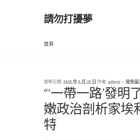
請勿打擾夢
跳
跳
至
至
導
主
覽
要
首頁
列
內
容
首頁
發佈日期:
2025 年 5 月 25 日
作者:
admin
—
發佈留
文
“‘一帶一路’發
章
嫩政治剖析家埃
導
特
覽