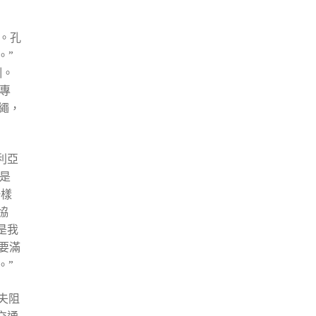
。孔
。”
訓。
專
準繩，
利亞
是
一樣
協
是我
要滿
。”
夫阻
交通