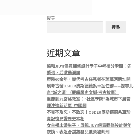
搜尋
搜尋
近期文章
協和JIUYI俱意翻修設計學子中考核分瞬間：先
緊張，后激動淚崩
歷時60余年，幾代考古任務者在琉璃河遺址開
展考古發OSDER奧斯德德系車掘任務——探尋北
京“城之源”（賡續歷史文脈·考古故事）
重慶到九宮格教室：“社區學院”為城市下層管
理注進新活氣_中國網
不克不及忘，不敢忘！OSDER奧斯德德系車珍
貴記憶見證歷史本相
女主播未婚生子，母親JIUYI俱意翻修設計與年
夜姨、表姐合謀將嬰兒遺棄被判刑