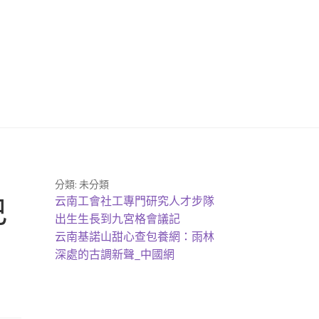
分類: 未分類
上
巴
云南工會社工專門研究人才步隊
一
出生生長到九宮格會議記
篇
下
云南基諾山甜心查包養網：雨林
文
一
深處的古調新聲_中國網
章:
篇
文
章: