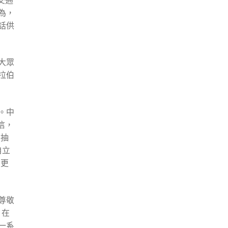
為，
話供
大眾
拉伯
。中
信，
和抽
自立
同更
尊敬
。在
一系