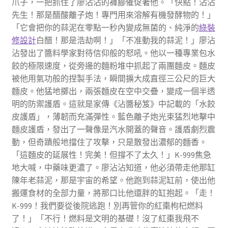
爪子，一把抓住了廖沾沾的褲腳催促著他。「快點！沾沾
先生！那是醋酸離子炮！專門用來溶解有機發酵物的！」
「它會把你的蒜泥在零點一秒內變成無菌的、純淨的
綠裝
修設計
白醋！那是浩劫啊！」「不准動我的蒜泥！」廖沾
沾發出了醬料學家對待信仰般的怒吼。他以一種專業包水
餃的極限速度，從旁邊的麵粉堆中抓起了兩團麵皮。麵皮
被他用氣功般的捏製手法，瞬間擴大成直徑三公尺的巨大
麵皮。他猛地擲出，兩張麵皮在空中交疊，變成一個半透
明的防禦護盾。這就是家傳《沾醬秘笈》中記載的「水餃
皮護盾」，薄韌而充滿彈性。藍色離子炮光束猛烈地擊中
麵皮護盾，發出了一聲像是汽水開蓋的聲音。護盾劇烈震
動，但奇蹟般地擋住了攻擊，只是散發出濃郁的麵香。
「這麵皮的延展性！完美！但撐不了太久！」K-999焦急
地大喊，中藥味更濃了。廖沾沾知道，他必須帶走他那缸
陳年老蒜泥，那是宇宙的希望。他跑到蒜泥缸前，使出他
搬運食材的全部力量，將那口比他還胖的缸抱起。「走！
K-999！我們要從後院逃跑！別再管你的紅棗枸杞燃料
了！」「不行！燃料是文明的基礎！沒了紅棗我飛不