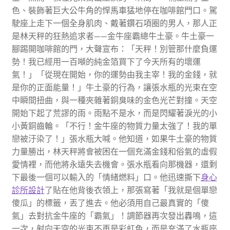
色、裝飾著巨大公牛角的悍馬車猛地停在咖啡館門口。駕
駛座上走下一個全身肌肉、戴著鑽石項圈的男人，那人正
是林天秤的狂熱追求者——金牛座霸總牛土豪。牛土豪一
腳踢開咖啡館的門，大聲宣布：「天秤！別管那什麼負運
勢！我已經用一百噸的純金箔買下了今天所有的壞運
氣！」「從現在開始，你的運勢由我主宰！我的金錢，就
是你的正面能量！」牛土豪的行為，讓張水瓶的光束在空
中瞬間扭曲，與一種夾雜著銅臭味的金色光芒對撞。天空
開始下起了荒謬的雨。雨點不是水，而是閃耀著淚光的小
小黃銅齒輪。「不行！金牛座的物質力量太強了！我的單
戀被汙染了！」張水瓶大喊。他知道，如果牛土豪的物質
力量勝出，林天秤將會被困在一個充滿金錢和俗氣的虛假
愛情裡，而他將永遠失去機會。張水瓶看向那機器，還剩
下最後一個可以輸入的「情緒燃料」口。他迅速撕下
身心
診所設計
了貼在他背後衣領上，那張寫著「我就是個單戀
傻瓜」的標籤，丟了進去。他必須用自己最真實的「傻
氣」去對抗金牛座的「霸氣」！調節器再次發出轟鳴，這
一次，射向天空的光束不再是彩虹色，而是充滿了水瓶座