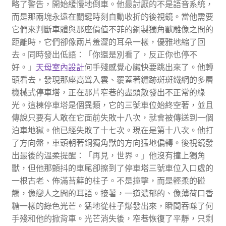
略了警告，開始緩慢地倒車。他最討厭的不是語音系統，
而是那兩塊永遠在關鍵時刻自動收折的後視鏡。當他需要
它們來判斷車體與那座價值不菲的銅製獨角獸雕像之間的
距離時，它們卻像兩片羞澀的耳朵一樣，優雅地縮了回
去。同時發出低語：「你還是別看了，反正你也停不
好。」
天母室內設計
何手殘感覺心臟快要跳出來了。他轉
頭看去，發現那座高聳入雲、覆蓋著鏽跡斑斑鐵網的多層
機械式停車塔，正在那片窄巷的盡頭散發出不正常的綠
光。這棟停車塔是個異類，它的三號車位始終空著，並且
傳說只要有人敢在它面前失敗十八次，就會被傳送到一個
泊車地獄。他已經失敗了十七次。現在是第十八次。他打
了方向盤，車頭朝著銅獨角獸的方向猛地偏轉。後視鏡發
出最後的溫柔提醒：「再見，世界。」他沒有撞上獨角
獸，但他那顫抖的車尾卻擦到了停車塔三號車位入口處的
一根古老、佈滿苔蘚的柱子。不是撞擊，而是輕柔的碰
觸，像戀人之間的耳語。接著，一道濃郁的、像薄荷口香
糖一樣的綠色光芒。猛地從柱子爆發出來，瞬間吞噬了何
手殘和他的掀背車。光芒消失後，窄巷恢復了平靜，只剩