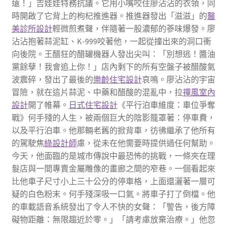
遠！」吉娃娃特務抗議。它用小嘴咬住廖沾沾的衣領，同
時開啟了它背上的枸杞推進器。推進器發出「滋滋」的
醫
美診所設計
輕微煎煮聲，伴隨著一股濃郁的蔘味爆發。廖
沾沾抱著蒜泥缸、K-999咬著他，一起從撞出來的洞口衝
向後院。王醋狂的醋罐機器人發出尖叫：「別想逃！醬油
黨餘孽！我會追上你！」店內剩下的所有空盤子被醋酸氣
波震碎，發出了最後的
樂齡住宅設計
哀鳴。廖沾沾的宇宙
冒險，就在這片蒜泥、中藥和醋酸的混亂中，拉
禪風室內
設計
開了帷幕。
日式住宅設計
《平行泊車維度：車位爭奪
戰》何手殘的人生，被兩個巨大的陰影籠罩著：停車費，
以及平行泊車。他那輛老舊的掀背車，彷彿繼承了他所有
的駕駛焦
綠設計師
慮，從未在他需要時提供過任何幫助。
今天，他面臨的是城市傳說中最恐怖的挑戰，一條夾在理
髮店與一間專賣金屬雕像的畫廊之間的窄巷。一個看起來
比他車子尺寸小上三十公分的停車格，上面還灑著一層可
疑的白色粉末。何手殘深吸一口氣。將車子打了倒檔。他
的車載語音系統發出了令人不快的女聲：「警告，後方障
礙物距離：無限趨近於零。」「請考慮放棄治療。」他忽