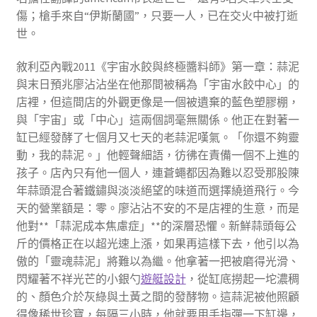
傷；槍手來自“伊斯蘭國”，只要一人，已在交火中被打逝
世。
敘利亞內戰2011《宇宙水餃與終極醬料師》第一章：蒜泥
與末日預兆廖沾沾坐在他那間被稱為「宇宙水餃中心」的
店裡，但這間店的外觀更像是一個被遺棄的藍色塑膠棚，
與「宇宙」或「中心」這兩個詞毫無關係。他正在對著一
缸已經發酵了七個月又七天的老蒜泥嘆氣。「你還不夠靈
動，我的蒜泥。」他輕聲細語，彷彿在責備一個不上進的
孩子。店內只有他一個人，連蒼蠅都因為難以忍受那股陳
年蒜頭混合著鐵鏽與淡淡絕望的味道而選擇繞道飛行。今
天的營業額是：零。廖沾沾不安的不是店裡的生意，而是
他對**「蒜泥成本焦慮症」**的深層恐懼。新鮮蒜頭每公
斤的價格正在以超光速上漲，如果再這樣下去，他引以為
傲的「靈魂蒜泥」將難以為繼。他拿著一把被磨得光滑、
閃耀著不祥光芒的小銀勺
遊艇設計
，從缸底撈起一坨濃稠
的、顏色介於灰綠與土黃之間的發酵物。這蒜泥被他照顧
得像稀世珍寶，每隔三小時，他就要用手指彈一下缸邊，