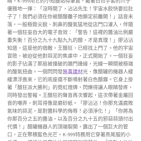
睛。K-999用它的小短腿站得筆直，戴著白色手套的爪子
優雅地一揮：「沒時間了，沾沾先生！宇宙水餃快要拉肚
子了！我們必須在你被醋酸離子炮鎖定前離開！」話音未
落，一股極致尖銳、刺鼻的酸氣猛地從店門口灌入，伴隨
著一個狂妄自大的電子音效：「警告！這裡的醬油比例嚴
重失衡！百分之九十九點九九的醋，才是真理！」廖沾沾
知道，這是他的宿敵，王醋狂，已經找上門了。他的宇宙
冒險，被迫從他對蒜泥的焦慮中，正式開始了。一個狂妄
的影子佔滿了那扇被撞破的牆門邊緣，光線一瞬間被極端
的酸氣扭曲。一個閃閃發
無毒建材
光、像醋罐的機器人緩
緩漂浮進來，它的底座還不斷噴射著白色醋霧。它身上掛
著「醋狂派大勝利」的霓虹燈牌，閃爍得讓人眼睛發疼，
同時發出警報。王醋狂的聲音再次響起，這次帶著金屬回
音的嘲弄，刺耳得像是磨砂紙。「廖沾沾！你那充滿腐敗
氣味的蒜泥，是對醬料學的侮辱！必須淨化！」「你將為
你那百分之五的醬油，以及百分之九十五的邪惡蒜頭付出
代價！」醋罐機器人的頂端裂開，露出了一個巨大的管
口，正在聚積藍色光芒。K-999特務用它穿著燕尾服的小