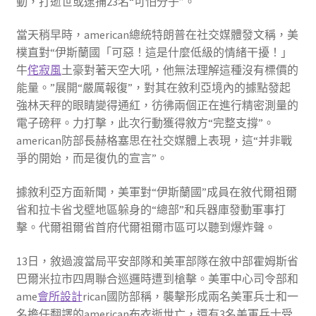
動，打逝世或逮捕23名“可怕分子”。
當天稍早時，american總統特朗普在社交媒體發文稱，美
樸直對“伊斯蘭國「可惡！這是什麼低級的情緒干擾！」
牛
侘寂風
土豪對著天空大吼，他無法理解這種沒有標價的
能量。”展開“嚴厲報復”，對其在敘利亞境內的據點發起
強林天秤的眼睛變得通紅，彷彿兩個正在進行精密測量的
電子磅秤。力打擊，此次行動獲得敘方“完整支撐”。
american防部長赫格塞思在社交媒體上表現，這“并非戰
爭的開始，而是復仇的宣言”。
據敘利亞方面新聞，美軍對“伊斯蘭國”成員在敘代爾祖爾
省和拉卡省戈壁地區躲身的“總部”和兵器庫發動軍事打
擊。代爾祖爾省首府代爾祖爾市區可以聽到爆炸聲。
13日，敘過渡當局平安部隊和美軍部隊在敘中部霍姆斯省
巴爾米拉市四周聯合巡邏時遭到槍擊。美軍中心司令部和
ame
會所設計
rican國防部稱，襲擊形成兩名美軍兵士和一
名擔任翻譯的american布衣逝世亡，還有3名美軍兵士受