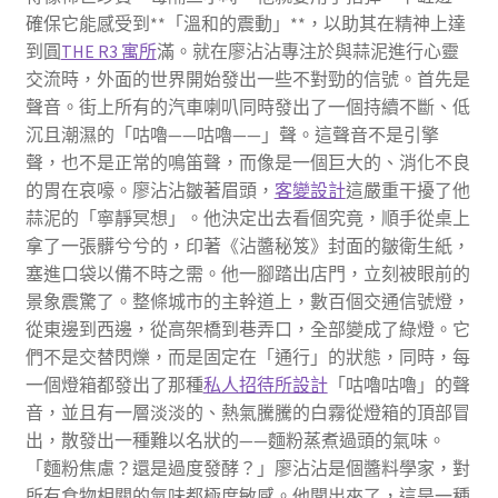
確保它能感受到**「溫和的震動」**，以助其在精神上達
到圓
THE R3 寓所
滿。就在廖沾沾專注於與蒜泥進行心靈
交流時，外面的世界開始發出一些不對勁的信號。首先是
聲音。街上所有的汽車喇叭同時發出了一個持續不斷、低
沉且潮濕的「咕嚕——咕嚕——」聲。這聲音不是引擎
聲，也不是正常的鳴笛聲，而像是一個巨大的、消化不良
的胃在哀嚎。廖沾沾皺著眉頭，
客變設計
這嚴重干擾了他
蒜泥的「寧靜冥想」。他決定出去看個究竟，順手從桌上
拿了一張髒兮兮的，印著《沾醬秘笈》封面的皺衛生紙，
塞進口袋以備不時之需。他一腳踏出店門，立刻被眼前的
景象震驚了。整條城市的主幹道上，數百個交通信號燈，
從東邊到西邊，從高架橋到巷弄口，全部變成了綠燈。它
們不是交替閃爍，而是固定在「通行」的狀態，同時，每
一個燈箱都發出了那種
私人招待所設計
「咕嚕咕嚕」的聲
音，並且有一層淡淡的、熱氣騰騰的白霧從燈箱的頂部冒
出，散發出一種難以名狀的——麵粉蒸煮過頭的氣味。
「麵粉焦慮？還是過度發酵？」廖沾沾是個醬料學家，對
所有食物相關的氣味都極度敏感。他聞出來了，這是一種