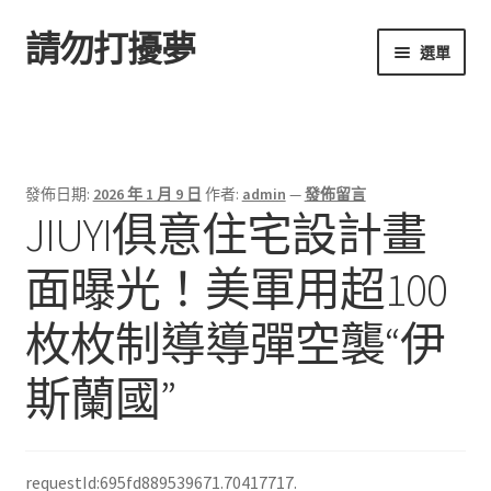
請勿打擾夢
跳
跳
選單
至
至
導
主
首頁
覽
要
列
內
容
發佈日期:
2026 年 1 月 9 日
作者:
admin
—
發佈留言
JIUYI俱意住宅設計畫
面曝光！美軍用超100
枚枚制導導彈空襲“伊
斯蘭國”
requestId:695fd889539671.70417717.