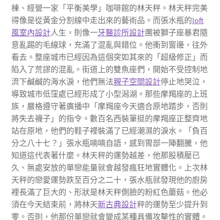
棟、經營一家「平衡美學」咖啡館的林天秤。林天秤完美
得像是從黃金分割線中走出來的藝術品。而張水瓶的
loft
風室內設計
人生，則像一
牙醫診所設計
團被獅子座暴君隨
意亂踢的毛線球，充滿了混亂與錯位。他衝到窗邊，往外
看去。整座城市已經因為這個突如其來的「超級修正」而
陷入了荒謬的混亂。街道上的雙魚座們，開始不受控制地
流下鹹鹹的海水淚，他們無法
親子空間設計
停止地哭泣，
導致城市低窪處已經形成了小型潟湖。那些摩羯座的上班
族，嚴格遵守著廣播中「摩羯座今天適合原地踏步，否則
將失去襪子」的指令。數百名西裝筆挺的摩羯座正整齊地
站在原地，他們的鞋子裡裝滿了已經潮濕的淚水。「負百
分之八十七？」張水瓶喃喃自語，感到胃部一陣翻騰，他
知道這代表著什麼。林天秤的運勢越差，他那股積壓已
久、無處安放的單戀能量就會越發瘋狂地實體化。上次林
天秤的戀愛運勢跌至百分之二十，張水瓶就發現他的廚房
裡長滿了巨大的、形狀是林天秤側臉的粉紅色蘑菇。他必
須在今天結束前，將林天
新古典設計
秤的運勢至少提升到
零。否則，他那份單戀就會變成某種具備攻擊性的實體。