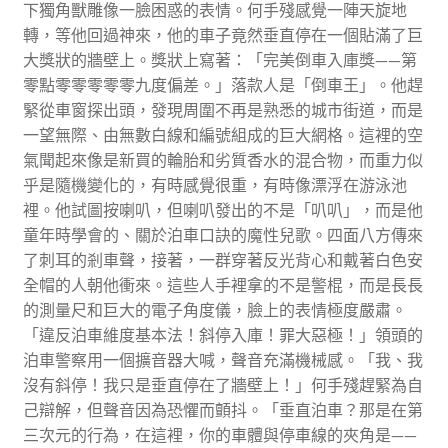
下獨角獸雕像一臉困惑的表情。何手殘感覺一陣天旋地
轉，等他回過神來，他的車子竟然垂直停在一個貼滿了巨
大獎狀的牆壁上。獎狀上寫著：「完美倒車入庫獎——第
零點零零零零零九度偏差。」落款人是「倒車王」。他趕
緊從車窗探出頭，發現周圍不再是熟悉的城市街道，而是
一望無際、由無數白線和編號組成的巨大網格。這裡的空
氣聞起來像是新買的輪胎和劣質香水的混合物，而重力似
乎是隨機變化的，有時感覺很重，有時像漂浮在游泳池
裡。他試圖按喇叭，但喇叭發出的不是「叭叭」，而是他
童年時學會的、關於泊車口訣的魔性兒歌。四面八方傳來
了刺耳的剎車聲，接著，一群穿著反光背心和戴著白色安
全帽的人朝他衝來。這些人手裡拿的不是警棍，而是長長
的測量尺和巨大的電子角度儀，臉上的表情極度嚴肅。
「違反泊車維度基本法！斜停入庫！罪大惡極！」領頭的
泊車警察用一個擴音器大喊，聲音充滿機械感。「我、我
沒有斜停！我只是垂直停在了牆壁上！」何手殘趕緊為自
己辯解，但聲音因為恐懼而顫抖。「垂直泊車？那是在第
三次元的行為，在這裡，你的車體與停車線的夾角是——