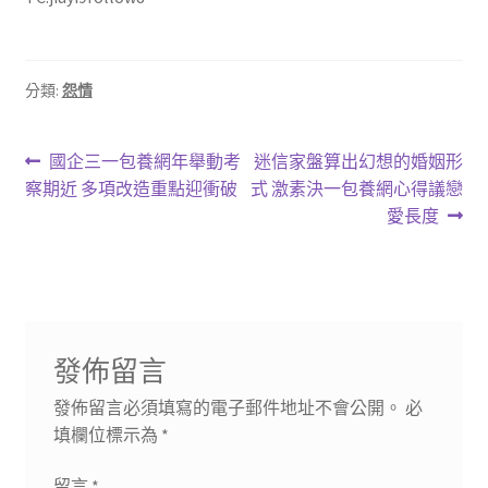
分類:
怨情
文
上
下
國企三一包養網年舉動考
迷信家盤算出幻想的婚姻形
一
一
察期近 多項改造重點迎衝破
式 激素決一包養網心得議戀
章
篇
篇
愛長度
導
文
文
章:
章:
覽
發佈留言
發佈留言必須填寫的電子郵件地址不會公開。
必
填欄位標示為
*
留言
*