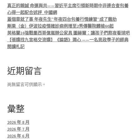
真正的親誠 命運與共——習近平主席引領新時期中非連合查包養
心得一起配合述評_中國網
蓋個章就了事 年夜先生”年夜四台包養行情練習”成了雞肋
剛果（金）伊波拉疫情確診病例增至2秀傳醫院體檢60起
英格蘭16強戰墨西哥億嵐辦公家具 圖赫爾：讓孩子們熬夜看球吧
【張嬌找九宮格交流嬌】《論語》潤心 ——一名思政學子的經典
閱讀札記
近期留言
尚無留言可供顯示。
彙整
2026 年 8 月
2026 年 7 月
2026 年 6 月