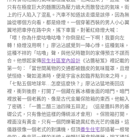
只有在極度巨大的麵團因為壓力過大而散發出的氣味。街
上的行人陷入了混亂。汽車不知道該走還是該停，因為無
論從哪個方向看，都是綠燈。一個穿著西裝的男人小心翼
翼地把車停在路中央，搖下車窗，對著紅綠燈大喊：
「喂！你為什麼咕嚕咕嚕？你倒是紅一下啊！我要向左
轉！綠燈沒用啊！」廖沾沾感覺到一陣心悸。這種氣味，
這種不祥的「咕嚕」聲，與他兒時聽到的家傳預言不謀而
合。他想起家傳
民生社區室內設計
《沾醬秘笈》裡記載的
第一句：「當世間萬物的交通都被麵皮的氣味籠罩，且燈
號恒綠、聲如湯沸時，便是宇宙水餃臨界點到來之時。」
「七點五個地球年…怎麼這麼快？」廖沾沾猛地衝回店
裡，衝到後廚，打開了一個藏在舊冰櫃後面的暗門。暗門
裡放著一個老舊的、像是古代金屬保險箱的東西。他輸入
了密碼：「一醬二醋三油四辣五蒜泥」（這是醬料界的基
礎公式，只有像他這樣的傳統派才會用）。保險箱打開，
裡面沒有黃金，只有一個閃爍著詭異紅色光芒的儀器。這
儀器很像一個老式的對講機，但頂
養生住宅
部插著一根彎