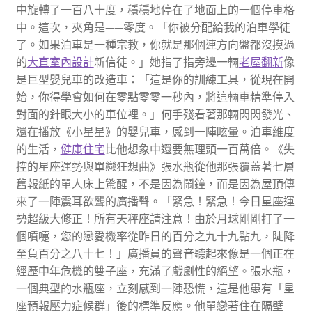
中旋轉了一百八十度，穩穩地停在了地面上的一個停車格
中。這次，夾角是——零度。「你被分配給我的泊車學徒
了。如果泊車是一種宗教，你就是那個連方向盤都沒摸過
的
大直室內設計
新信徒。」她指了指旁邊一輛
老屋翻新
像
是巨型嬰兒車的改造車：「這是你的訓練工具，從現在開
始，你得學會如何在零點零零一秒內，將這輛車精準停入
對面的針眼大小的車位裡。」何手殘看著那輛閃閃發光、
還在播放《小星星》的嬰兒車，感到一陣眩暈。泊車維度
的生活，
健康住宅
比他想象中還要無理頭一百萬倍。《失
控的星座運勢與單戀狂想曲》張水瓶從他那張覆蓋著七層
舊報紙的單人床上驚醒，不是因為鬧鐘，而是因為屋頂傳
來了一陣震耳欲聾的廣播聲。「緊急！緊急！今日星座運
勢超級大修正！所有天秤座請注意！由於月球剛剛打了一
個噴嚏，您的戀愛機率從昨日的百分之九十九點九，陡降
至負百分之八十七！」廣播員的聲音聽起來像是一個正在
經歷中年危機的雙子座，充滿了戲劇性的絕望。張水瓶，
一個典型的水瓶座，立刻感到一陣恐慌，這是他患有「星
座預報壓力症候群」後的標準反應。他單戀著住在隔壁