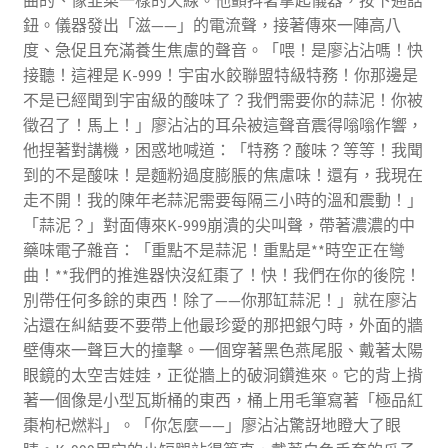
曲的、像韭菜一樣的天線。他顫抖著拿起儀器，按下通話
鈕。儀器發出「滋——」的電流聲，接著傳來一陣高八
度、急促且充滿養生焦慮的聲音。「喂！是廖沾沾嗎！快
接聽！這裡是 K-999！宇宙水餃聯盟特級特務！你那邊是
不是已經聞到宇宙級的酸味了？我們需要你的蒜泥！你被
徵召了！馬上！」廖沾沾的耳朵被這聲音震得嗡嗡作響，
他捏著對講機，困惑地喊道：「特務？酸味？等等！我聞
到的不是酸味！是麵粉過度膨脹的焦慮味！還有，我現在
走不開！我的陳年老蒜泥需要每隔三小時的溫和震動！」
「蒜泥？」對面傳來K-999崩潰的尖叫聲，帶著濃濃的中
藥味電子雜音：「重點不是蒜泥！重點是**時空正在彎
曲！**我們的推進器快沒紅棗了！快！我們在你的後院！
別帶任何多餘的東西！除了——你那缸蒜泥！」就在廖沾
沾還在糾結要不要帶上他最珍愛的那把銀勺時，外面的牆
壁傳來一聲巨大的撞擊。一個穿著黑色燕尾服、戴著太陽
眼鏡的太空吉娃娃，正從牆上的破洞鑽進來。它的背上揹
著一個像是小型瓦斯桶的東西，桶上用毛筆寫著「極品紅
棗枸杞燃料」。「你怎麼——」廖沾沾驚訝地瞪大了眼