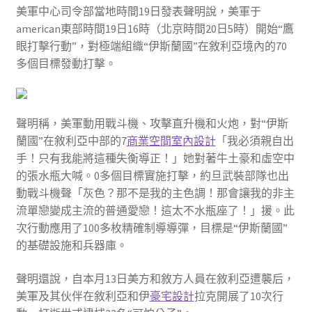
美軍中心司令部當地時間19日發表聲明說，美軍于
american東部時間19日16時（北京時間20日5時）開始“鷹
眼打擊行動”，對極端組織“伊斯蘭國”在敘利亞境內的70
多個目標發動打擊。
聲明稱，美軍動用戰斗機、攻擊直升機和火炮，對“伊斯
蘭國”在敘利亞中部的7
商業空間室內設計
「我必須親自出
手！只有我能將這種失衡導正！」她對著牛土豪和虛空中
的張水瓶大喊。0多個目標實施打擊，約旦武裝部隊也出
動戰斗機聲「灰色？那不是我的主色調！那會讓我的非主
流單戀變成主流的普通愛戀！這太不水瓶座了！」援。此
次行動應用了100多枚精確制導導彈，目標是“伊斯蘭國”
的基礎設施和兵器庫。
聲明還說，自本月13日美方和敘方人員在敘利亞遭襲后，
美軍及其伙伴在敘利亞和伊
豪宅設計
拉克開展了10次行