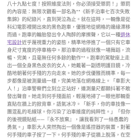
八十九點七度！按照維度法則，你必須接受懲罰！」懲罰
的內容是：無限次觀看一部名為**《新手泊車七百次失敗
集錦》的紀錄片，直到哭泣為止。就在這時，一輛像是從
科幻電影裡開出來的黑色跑車，優雅地從網格的邊緣漂移
而過。跑車的輪胎發出令人陶醉的摩擦聲，它以一種
退休
宅設計
近乎蔑視重力的姿態，精準地停進了一個只有它車
身尺寸寬度的停車格中。那泊車的過程就像一場舞蹈，流
暢、完美，且毫無任何多餘的動作**。跑車的駕駛座上走
出一個全身黑色皮衣的女人，她戴著一副透明護目鏡，冷
酷地朝著何手殘的方向走來。她的步伐優雅而精準，每一
步都像是被測量過一樣，完美地落在網格線上。「車影大
人！」泊車警察們立刻立正站好，連測量尺都顫抖著不敢
發出聲音。她走到何手殘面前，輕蔑地掃了一眼他那輛垂
直貼在牆上的掀背車，語氣冰冷。「新手，你的車技像一
團混亂的毛線球。你污染了泊車維度的純粹性。」「但你
的後視鏡貼紙——『永不放棄』，讓我看到了一絲愚蠢的
勇氣。」車影大人突然掏出一個像是遙控器的裝置，對著
何手殘的車子按了一下。何手殘的車子從牆上脫落，在空