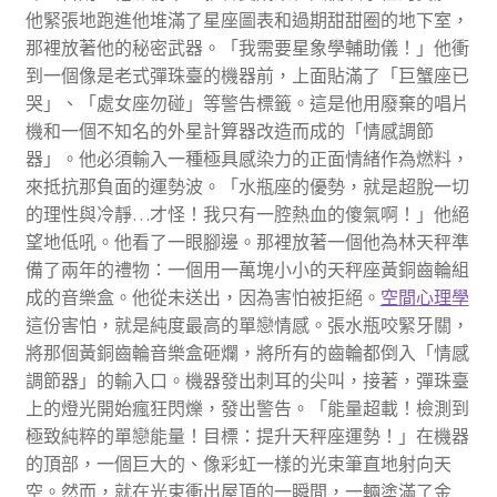
他緊張地跑進他堆滿了星座圖表和過期甜甜圈的地下室，
那裡放著他的秘密武器。「我需要星象學輔助儀！」他衝
到一個像是老式彈珠臺的機器前，上面貼滿了「巨蟹座已
哭」、「處女座勿碰」等警告標籤。這是他用廢棄的唱片
機和一個不知名的外星計算器改造而成的「情感調節
器」。他必須輸入一種極具感染力的正面情緒作為燃料，
來抵抗那負面的運勢波。「水瓶座的優勢，就是超脫一切
的理性與冷靜…才怪！我只有一腔熱血的傻氣啊！」他絕
望地低吼。他看了一眼腳邊。那裡放著一個他為林天秤準
備了兩年的禮物：一個用一萬塊小小的天秤座黃銅齒輪組
成的音樂盒。他從未送出，因為害怕被拒絕。
空間心理學
這份害怕，就是純度最高的單戀情感。張水瓶咬緊牙關，
將那個黃銅齒輪音樂盒砸爛，將所有的齒輪都倒入「情感
調節器」的輸入口。機器發出刺耳的尖叫，接著，彈珠臺
上的燈光開始瘋狂閃爍，發出警告。「能量超載！檢測到
極致純粹的單戀能量！目標：提升天秤座運勢！」在機器
的頂部，一個巨大的、像彩虹一樣的光束筆直地射向天
空。然而，就在光束衝出屋頂的一瞬間，一輛塗滿了金