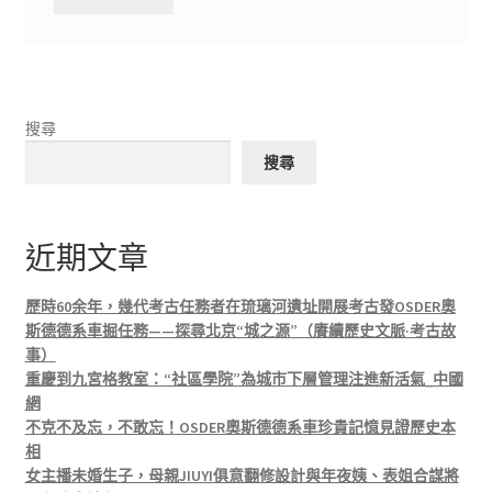
搜尋
搜尋
近期文章
歷時60余年，幾代考古任務者在琉璃河遺址開展考古發OSDER奧
斯德德系車掘任務——探尋北京“城之源”（賡續歷史文脈·考古故
事）
重慶到九宮格教室：“社區學院”為城市下層管理注進新活氣_中國
網
不克不及忘，不敢忘！OSDER奧斯德德系車珍貴記憶見證歷史本
相
女主播未婚生子，母親JIUYI俱意翻修設計與年夜姨、表姐合謀將