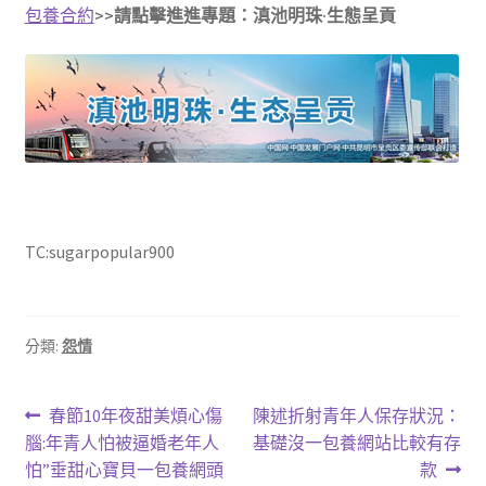
包養合約
>>請點擊進進專題：滇池明珠·生態呈貢
TC:sugarpopular900
分類:
怨情
文
上
下
春節10年夜甜美煩心傷
陳述折射青年人保存狀況：
一
一
腦:年青人怕被逼婚老年人
基礎沒一包養網站比較有存
章
篇
篇
怕”垂甜心寶貝一包養網頭
款