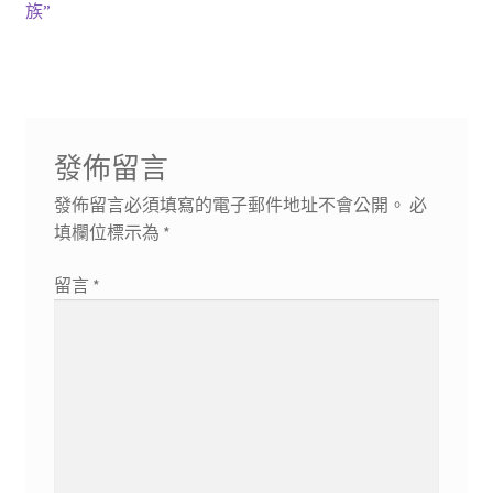
導
文
文
族”
章:
章:
覽
發佈留言
發佈留言必須填寫的電子郵件地址不會公開。
必
填欄位標示為
*
留言
*