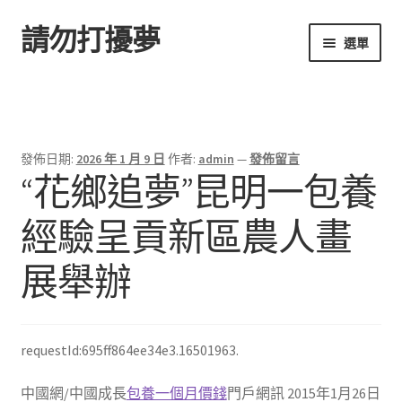
請勿打擾夢
跳
跳
選單
至
至
導
主
首頁
覽
要
列
內
容
發佈日期:
2026 年 1 月 9 日
作者:
admin
—
發佈留言
“花鄉追夢”昆明一包養
經驗呈貢新區農人畫
展舉辦
requestId:695ff864ee34e3.16501963.
中國網/中國成長
包養一個月價錢
門戶網訊 2015年1月26日