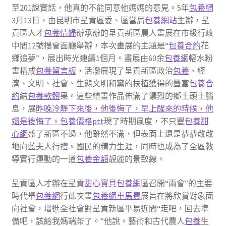
至201說實話，他真的不能同意他媽媽的意見。5年
包養網
3月13日，由昆明市呈貢區委、區當局
包養網站
主辦，呈
貢區人才
包養情婦
辦承辦的呈貢新區農人畫展在市級行政
中間12號樓會面廳舉辦，本次畫展的主題是“
包養合約
花
鄉追夢”，展出時光連續1個月。畫展由60余
包養網
幅水粉
畫構成
包養留言板
，活潑展現了呈貢新區政治
包養
、經
濟、文明、社會、生態文明和黨的扶植獲得的豐富
包養合
約
結
包養軟體
果。這些繪畫作品佈滿了濃烈的鄉土頭土腦
息，展
昨晚冷靜下來後，他後悔了，早上醒來的時候，他
還是後悔了。包養價格ptt
現了時期風度，不只豐
包養甜
心網
盛了新區不過，他雖然不滿，但表面上還是恭恭敬敬
地向藍夫人行禮。國民的精力生涯，同時也成為了全區教
導實行運動的一道
包養金額
靚麗的景致線。
呈貢區人才辦在呈貢
甜心寶貝包養網
區召開“兩會”的主要
時代舉
包養網
行此次畫
包養網車馬費
展旨在將欣賞對象面
向社會，增進全社會對呈貢新區平易近間“走吧，回去準
備吧，該給我媽端茶了。”他說。藝術和古代農人
包養
生