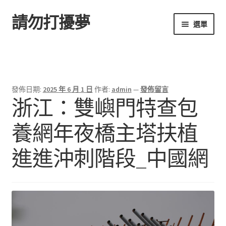
請勿打擾夢
跳
跳
選單
至
至
導
主
首頁
覽
要
列
內
容
發佈日期:
2025 年 6 月 1 日
作者:
admin
—
發佈留言
浙江：雙嶼門特查包
養網年夜橋主塔扶植
進進沖刺階段_中國網