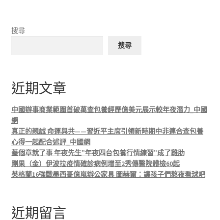
搜尋
搜尋
近期文章
中國辦事商業範圍首破萬查包養經歷億美元展示較年夜潛力_中國
網
真正的親誠 命運與共——習近平主席引領新時期中非連合查包養
心得一起配合述評_中國網
蓋個章就了事 年夜先生”年夜四台包養行情練習”成了雞肋
剛果（金）伊波拉疫情確診病例增至2秀傳醫院體檢60起
英格蘭16強戰墨西哥億嵐辦公家具 圖赫爾：讓孩子們熬夜看球吧
近期留言