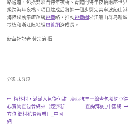
路通道，包括雙嶼門特年夜橋、青龍門特年夜橋兩座世界
級跨海年夜橋。項目建成后將進一個步驟完美寧波船山港
海陸聯動集疏運網
包養
絡，推動
包養網
浙江船山群島新區
扶植和浙江陸地經
包養網
濟成長。
新華社記者 黃宗治 攝
分類: 未分類
文
上
下
梅林村，滿滿人氣從何甜
廣西抗旱一線查包養網心得
一
一
心寶物查包養網來（經濟新
查詢拜訪_中國網
章
篇
篇
方位·鄉村花費察看）_中國
導
文
文
網
章:
章:
覽