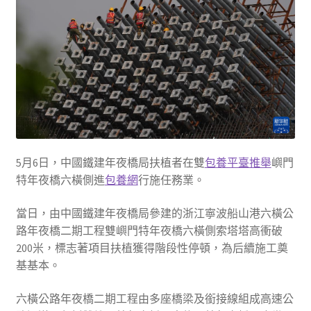
5月6日，中國鐵建年夜橋局扶植者在雙
包養平臺推舉
嶼門
特年夜橋六橫側進
包養網
行施任務業。
當日，由中國鐵建年夜橋局參建的浙江寧波船山港六橫公
路年夜橋二期工程雙嶼門特年夜橋六橫側索塔塔高衝破
200米，標志著項目扶植獲得階段性停頓，為后續施工奠
基基本。
六橫公路年夜橋二期工程由多座橋梁及銜接線組成高速公