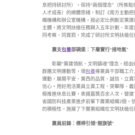
息把持研討所），保持“兩個理念”（所焦點
人才成長）的總體思緒，制訂《南方主動把
織機構和辦公室機構，按必定比例斷定黨建
主體，將文明扶植任務歸入五年計劃、年度
同考察、同賞罰，完成了研討所文明扶植任
黨支
包養
部碉堡：下層實行“接地氣”
彰顯“黨建領航、文明鑄魂”理念，經由
群團文明運動等，領
包養
導黨員干部職工介
運動，展開平安、東西的品質、誠信、立異
信心。用好用活黨員立異工程、突擊隊、義
極推進休息比賽，表揚嘉獎百余人次，營建
省國防科技產業進步前輩下層黨組織2個，信
的積極性，施展了下層黨組織在文明扶植任
黨員前鋒：標桿引領“樹旗號”