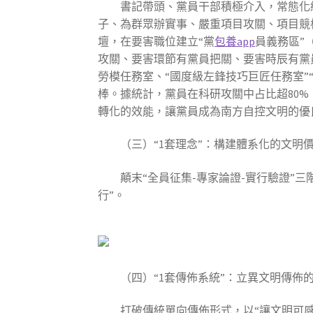
書記帶頭、黨員干部積極介入，常態化
子、為群眾辦實事、嚴重項目攻關、項目競
壇，在要害職位建立“黨
包養app
員義務區”
攻關、要害環節有黨員把關、要害時辰有黨
勞模任務室、“國度級左鋒技巧巨匠任務室”
棒。據統計，黨員在科研攻關中占比超80%
轉化的效能，讓黨員成為南方自控文明的優
（三）“1套理念”：構建體系化的文明
顛末“全員征集-專家論證-實行驗證”
行”。
（四）“1套傳佈系統”：立異文明傳佈的
打破傳統單向傳佈形式，以“讓文明可