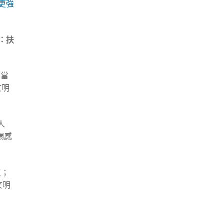
更強
：扶
有當
文明
人
觸感
工；
文明