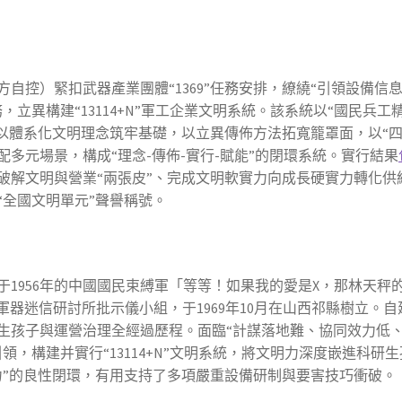
自控）緊扣武器產業團體“1369”任務安排，繚繞“引領設備信
立異構建“13114+N”軍工企業文明系統。該系統以“國民兵工精
，以體系化文明理念筑牢基礎，以立異傳佈方法拓寬籠罩面，以“
配多元場景，構成“理念-傳佈-實行-賦能”的閉環系統。實行結果
破解文明與營業“兩張皮”、完成文明軟實力向成長硬實力轉化供
“全國文明單元”聲譽稱號。
1956年的中國國民束縛軍「等等！如果我的愛是X，那林天秤
軍器迷信研討所批示儀小組，于1969年10月在山西祁縣樹立。自
生孩子與運營治理全經過歷程。面臨“計謀落地難、協同效力低
，構建并實行“13114+N”文明系統，將文明力深度嵌進科研生
力”的良性閉環，有用支持了多項嚴重設備研制與要害技巧衝破。