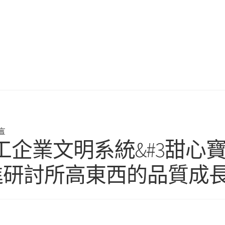
言
”軍工企業文明系統&#3甜心
進研討所高東西的品質成