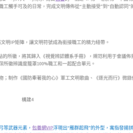
工觸手可及的日常，完成文明傳佈從“主動接受”到“自動認同”
屬文明IP矩陣，讓文明符號成為銜接職工的精力紐帶。
特點的所徽，將其歸入《視覺辨認體系手冊》，規范利用于會議佈
所徽辨識度籠罩100%職工和一起配合單元。
物；制作《國防牽著我的心》軍工文明歌曲、《逐光而行》微錄
弓等武器元素，
包養網VIP
浮現出“雁群起飛”的外型，寓指發揚