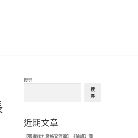
搜尋
寶
搜
尋
長
近期文章
【張嬌找九宮格交流嬌】《論語》潤