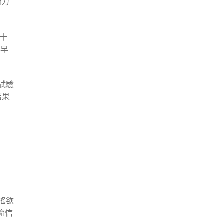
精力
十
提早
試驗
結果
搖欲
流信