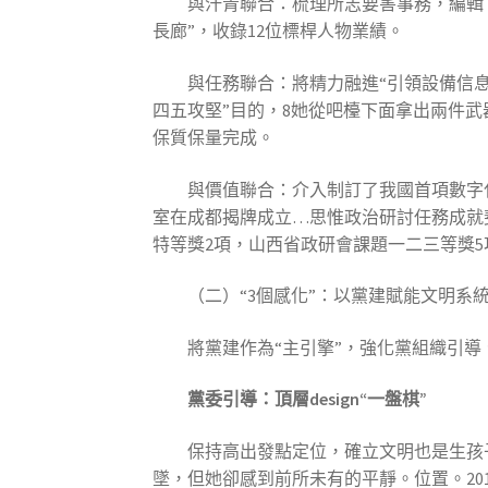
與汗青聯合：梳理所志要害事務，編輯
長廊”，收錄12位標桿人物業績。
與任務聯合：將精力融進“引領設備信息
四五攻堅”目的，8她從吧檯下面拿出兩件
保質保量完成。
與價值聯合：介入制訂了我國首項數字
室在成都揭牌成立…思惟政治研討任務成就斐
特等獎2項，山西省政研會課題一二三等獎5
（二）“3個感化”：以黨建賦能文明系統
將黨建作為“主引擎”，強化黨組織引導
黨委引導：頂層design“一盤棋”
保持高出發點定位，確立文明也是生孩
墜，但她卻感到前所未有的平靜。位置。20