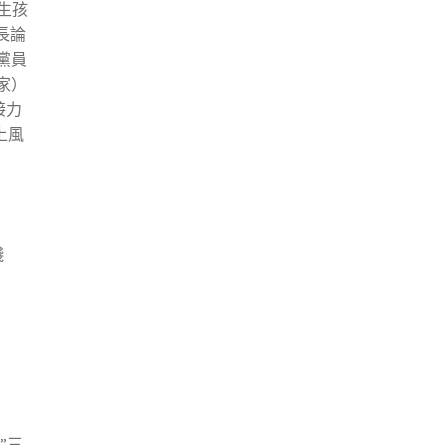
生孩
長論
黨員
家）
接力
上風
踐
”三