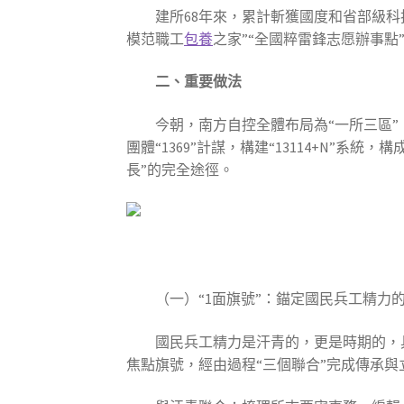
建所68年來，累計斬獲國度和省部級科技
模范職工
包養
之家”“全國粹雷鋒志愿辦事點
二、重要做法
今朝，南方自控全體布局為“一所三區”，
團體“1369”計謀，構建“13114+N”
長”的完全途徑。
（一）“1面旗號”：錨定國民兵工精力
國民兵工精力是汗青的，更是時期的，
焦點旗號，經由過程“三個聯合”完成傳承