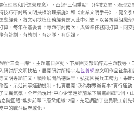
價值理念和所運營理念），凸起“三個重點”（科技立異、治理立
持技巧研討所文明扶植治理措施》和《企業文明手冊》，健全引
運動經費，將文明扶植任務經費歸入此中列支。以各級黨組織架
打算，每年在黨委會上專題研討兩次，與營業任務同打算、同安
務有計劃、有軌制、有步隊、有保證。
過程“三會一課”、主題黨日運動、下層團支部沉醉式主題教導，
入研討所文明扶植，展開研討所樓宇走
包養網
廊文明作品征集和
等文明專題征文，積極展開品德課堂，弘揚國民兵工精力，果斷
務區、示范崗等運動機制。扎實展開“我為群眾辦實事”實行運動
了立異氣氛，全年涌現出“中心企業進步前輩下層黨組織”1個，
息院團體“進步前輩下層黨組織”2個，充足調動了黨員職工創先
務中的戰斗碉堡感化。