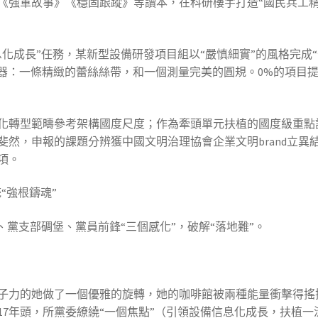
《強軍故事》《穩固跟蹤》等讀本，在科研樓宇打造“國民兵工
化成長”任務，某新型設備研發項目組以“嚴慎細實”的風格完成“
武器：一條精緻的蕾絲絲帶，和一個測量完美的圓規。0%的項目
化轉型範疇參考架構國度尺度；作為牽頭單元扶植的國度級重點
然，申報的課題分辨獲中國文明治理協會企業文明brand立異
項。
“強根鑄魂”
、黨支部碉堡、黨員前鋒“三個感化”，破解“落地難”。
子力的她做了一個優雅的旋轉，她的咖啡館被兩種能量衝擊得搖
17年頭，所黨委繚繞“一個焦點”（引領設備信息化成長，扶植一