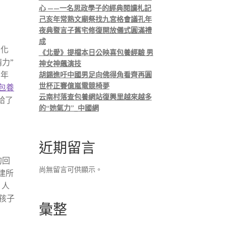
心 ——一名思政學子的經典閱讀札記
己亥年常熟文廟祭找九宮格會議孔年
夜典暨言子舊宅修復開放儀式圓滿禮
成
息化
《北愛》提檔本日公映喜包養經驗 男
力”
神女神飆演技
四年
胡錫進吁中國男足向佛得角看齊再圓
世杯正賽億嵐電競椅夢
包養
云南村落查包養網站復興里越來越多
給了
的“她氣力”_中國網
近期留言
的回
尚無留言可供顯示。
建所
、人
孩子
彙整