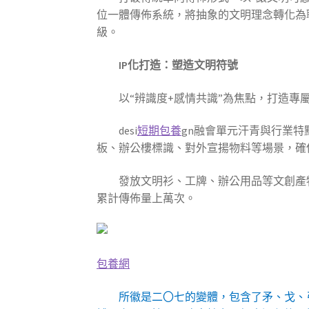
位一體傳佈系統，將抽象的文明理念轉化為職
級。
IP化打造：塑造文明符號
以“辨識度+感情共識”為焦點，打造專
desi
短期包養
gn融會單元汗青與行業
板、辦公樓標識、對外宣揚物料等場景，確保
發放文明衫、工牌、辦公用品等文創產
累計傳佈量上萬次。
包養網
所徽是二〇七的變體，包含了矛、戈、