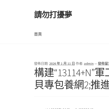
請勿打擾夢
跳
跳
至
至
導
主
覽
要
首頁
列
內
容
首頁
發佈日期:
2026 年 1 月 11 日
作者:
admin
—
發佈留
構建“13114+N
貝專包養網2;推