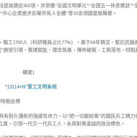
提高獎近400項，并榮獲“全國文明單元”“全國五一休息獎狀”“
”“中心企業進步前輩所有人全體”等30余項國度級聲譽。
職工2700人（科研職員占比77%）。基于68年積淀，緊扣武器
系統，構成“旗號引領、黨建賦能、理念筑基、傳佈破圈、工程落地、特點
“13114+N”軍工文明系統
的時期坐標
具有耐久彌新的強盛性命力。以“把一切獻給黨”的國民兵工精力
與立異，引領一代又一代兵工人，永葆對黨虔誠的政治標色。