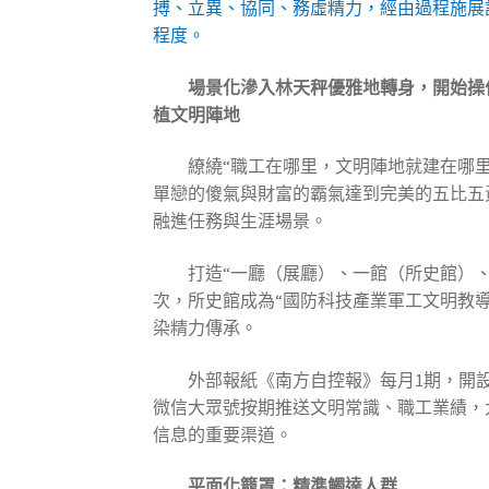
搏、立異、協同、務虛精力，經由過程施展
程度。
場景化滲入林天秤優雅地轉身，開始操
植文明陣地
繚繞“職工在哪里，文明陣地就建在哪里
單戀的傻氣與財富的霸氣達到完美的五比五
融進任務與生涯場景。
打造“一廳（展廳）、一館（所史館）、
次，所史館成為“國防科技產業軍工文明教
染精力傳承。
外部報紙《南方自控報》每月1期，開
微信大眾號按期推送文明常識、職工業績，大
信息的重要渠道。
平面化籠罩：精準觸達人群