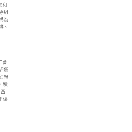
異和
導組
構為
排、
工會
評選
幻想
，積
山西
爭優