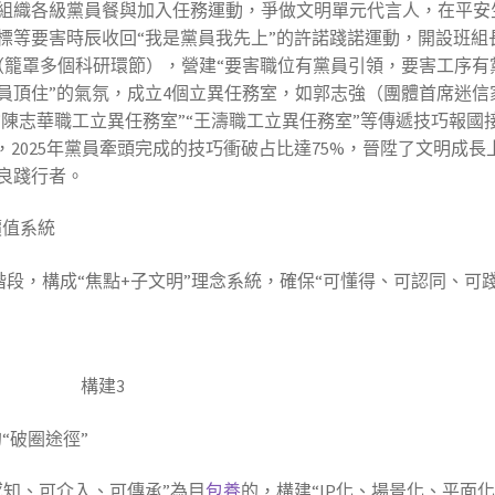
組織各級黨員餐與加入任務運動，爭做文明單元代言人，在平安
標等要害時辰收回“我是黨員我先上”的許諾踐諾運動，開設班組
（籠罩多個科研環節），營建“要害職位有黨員引領，要害工序有
員頂住”的氣氛，成立4個立異任務室，如郭志強（團體首席迷信
“陳志華職工立異任務室”“王濤職工立異任務室”等傳遞技巧報國
，2025年黨員牽頭完成的技巧衝破占比達75%，晉陞了文明成長
良踐行者。
價值系統
三階段，構成“焦點+子文明”理念系統，確保“可懂得、可認同、可
“破圈途徑”
感知、可介入、可傳承”為目
包養
的，構建“IP化、場景化、平面化