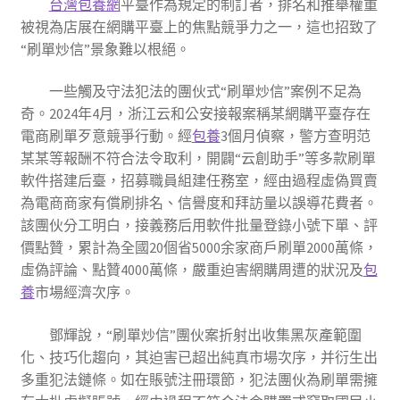
台灣包養網
平臺作為規定的制訂者，排名和推舉權重
被視為店展在網購平臺上的焦點競爭力之一，這也招致了
“刷單炒信”景象難以根絕。
一些觸及守法犯法的團伙式“刷單炒信”案例不足為
奇。2024年4月，浙江云和公安接報案稱某網購平臺存在
電商刷單歹意競爭行動。經
包養
3個月偵察，警方查明范
某某等報酬不符合法令取利，開闢“云創助手”等多款刷單
軟件搭建后臺，招募職員組建任務室，經由過程虛偽買賣
為電商商家有償刷排名、信譽度和拜訪量以誤導花費者。
該團伙分工明白，接義務后用軟件批量登錄小號下單、評
價點贊，累計為全國20個省5000余家商戶刷單2000萬條，
虛偽評論、點贊4000萬條，嚴重迫害網購周遭的狀況及
包
養
市場經濟次序。
鄧輝說，“刷單炒信”團伙案折射出收集黑灰產範圍
化、技巧化趨向，其迫害已超出純真市場次序，并衍生出
多重犯法鏈條。如在賬號注冊環節，犯法團伙為刷單需擁