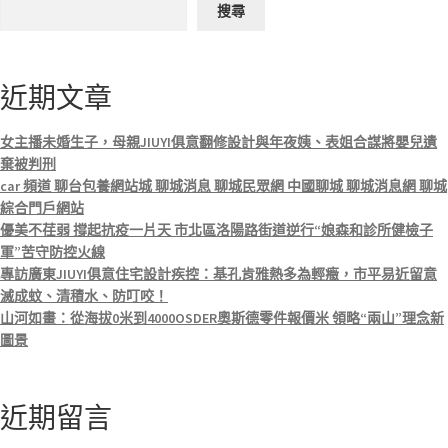
搜尋
近期文章
女主播未婚生子，母親JIUYI俱意翻修設計與年夜姨、表姐合謀將嬰兒遺
棄被判刑
car 頻道 聊台包養網站城 聊城消息 聊城民眾網 中國聊城 聊城消息網 聊城
綜合門戶網站
優美不荏弱 撐起抗疫一片天 市北區洛陽路街道逆行“娘森和診所健檢子
軍”苦守防控火線
專訪廣東JIUYI俱意住宅設計疾控：基孔肯雅熱多為輕癥，市平易近留意
滅成蚊、清積水、防叮咬！
山河如畫：從海拔0米到4000OSDER奧斯德零件報價米 領略“兩山”理念新
圖景
近期留言