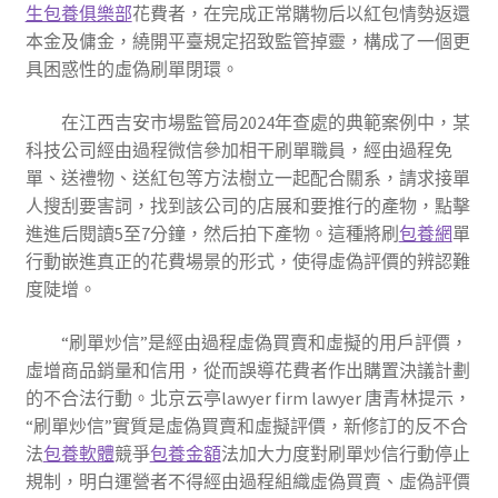
生包養俱樂部
花費者，在完成正常購物后以紅包情勢返還
本金及傭金，繞開平臺規定招致監管掉靈，構成了一個更
具困惑性的虛偽刷單閉環。
在江西吉安市場監管局2024年查處的典範案例中，某
科技公司經由過程微信參加相干刷單職員，經由過程免
單、送禮物、送紅包等方法樹立一起配合關系，請求接單
人搜刮要害詞，找到該公司的店展和要推行的產物，點擊
進進后閱讀5至7分鐘，然后拍下產物。這種將刷
包養網
單
行動嵌進真正的花費場景的形式，使得虛偽評價的辨認難
度陡增。
“刷單炒信”是經由過程虛偽買賣和虛擬的用戶評價，
虛增商品銷量和信用，從而誤導花費者作出購置決議計劃
的不合法行動。北京云亭lawyer firm lawyer 唐青林提示，
“刷單炒信”實質是虛偽買賣和虛擬評價，新修訂的反不合
法
包養軟體
競爭
包養金額
法加大力度對刷單炒信行動停止
規制，明白運營者不得經由過程組織虛偽買賣、虛偽評價