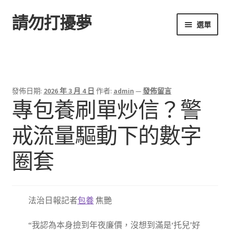
請勿打擾夢
跳
跳
選單
至
至
導
主
首頁
覽
要
列
內
容
發佈日期:
2026 年 3 月 4 日
作者:
admin
—
發佈留言
專包養刷單炒信？警
戒流量驅動下的數字
圈套
法治日報記者
包養
焦艷
“我認為本身撿到年夜廉價，沒想到滿是‘托兒’好