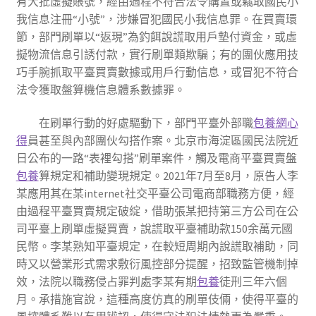
有大批虛擬賬號，經由過程不符合法令購置或竊取國民小
我信息注冊“小號”，涉嫌冒犯國民小我信息罪。在買賣環
節，部門刷單以“返現”為釣餌說謊取用戶墊付資金，或虛
擬物流信息引誘付款，實行刷單類欺騙；有的團伙應用技
巧手腕抓取平臺買賣數據或用戶行動信息，或冒犯不符合
法令獲取盤算機信息體系數據罪。
在刷單行動的好處驅動下，部門平臺外部職
包養網心
得
員甚至與內部團伙勾搭作案。北京市海淀區國民法院近
日公布的一路“表裡勾搭”刷單案件，觸及電商平臺買賣盤
包養
算規定和補助變現規定。2021年7月至8月，原告人李
某應用其在某internet社交平臺公司電商部職務方便，經
由過程平臺買賣規定破綻，借助張某把持第三方公司在公
司平臺上刷單虛擬買賣，說謊取平臺補助款150余萬元國
民幣。李某熟知平臺規定，在較短周期內說謊取補助，同
時又以營業形式需求敷衍風控部分提醒，招致監管機制掉
效，法院以職務侵占罪判處李某有期
包養
徒刑三年六個
月。承措施官說，這種高度仿真的刷單伎倆，使得平臺的