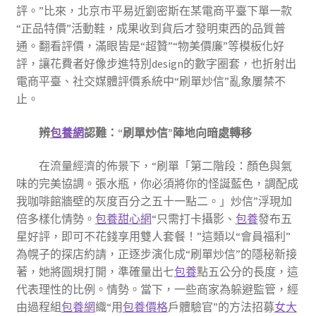
評。”比來，北京市平易近劉密斯在某電商平臺下單一款
“正品特價”活動鞋，成果收到貨后才發明東西的品質普
通。翻看評價，滿眼皆是“超贊”“物美價廉”等模板化好
評，讓花費者好像步進特別design的數字圈套，也折射出
電商平臺、社交媒體評價系統中“刷單炒信”亂象屢禁不
止。
辨
包養網
認難：“刷單炒信”陣地向暗處轉移
在流量經濟的佈景下，“刷單「第二階段：顏色與氣
味的完美協調。張水瓶，你必須將你的怪誕藍色，調配成
我咖啡館牆壁的灰度百分之五十一點二。」炒信”浮現加
倍多樣化情勢。
包養甜心網
“只需打卡攝影、
包養
發布五
星好評，即可不花錢享用雙人套餐！”這類以“會員福利”
為幌子的探店約請，正逐步演化成“刷單炒信”的隱秘新接
著，她將圓規打開，準確量出七
包養
點五公分的長度，這
代表理性的比例。情勢。當下，一些商家為躲避監管，經
由過程組
包養網
織“用
包養價格
戶體驗官”的方法招募
女大