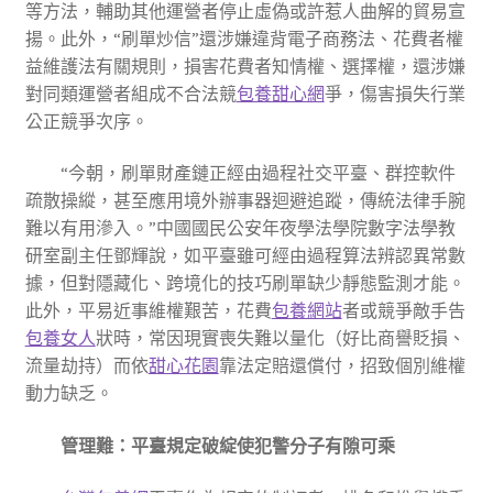
等方法，輔助其他運營者停止虛偽或許惹人曲解的貿易宣
揚。此外，“刷單炒信”還涉嫌違背電子商務法、花費者權
益維護法有關規則，損害花費者知情權、選擇權，還涉嫌
對同類運營者組成不合法競
包養甜心網
爭，傷害損失行業
公正競爭次序。
“今朝，刷單財產鏈正經由過程社交平臺、群控軟件
疏散操縱，甚至應用境外辦事器迴避追蹤，傳統法律手腕
難以有用滲入。”中國國民公安年夜學法學院數字法學教
研室副主任鄧輝說，如平臺雖可經由過程算法辨認異常數
據，但對隱藏化、跨境化的技巧刷單缺少靜態監測才能。
此外，平易近事維權艱苦，花費
包養網站
者或競爭敵手告
包養女人
狀時，常因現實喪失難以量化（好比商譽貶損、
流量劫持）而依
甜心花園
靠法定賠還償付，招致個別維權
動力缺乏。
管理難：平臺規定破綻使犯警分子有隙可乘