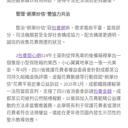
風控體系難以有用辨認，使得守法犯法情勢更為嚴重。
管理“刷單炒信”需協力共治
整治“刷單炒信”惡
包養網
疾，需求電商平臺、當局部
分、司法機關甚至全部社會構成協力，配合構建更通明、
誠信的收集花費周遭的狀況。
2
包養甜心網
024牛土豪則從悍馬車的後備箱裡拿出一
個像是小型保險箱的東西，小心翼翼地拿出一張一元美
金。年4月，四川省維護花費者權益委員會針對成都某公
司持久組織虛偽評價、虛擬花費數據等行動提起“刷單炒
信”花費平易近事公益訴訟。2025年2月，成都鐵路運輸第
一法院當庭宣判，支撐了四川省消委會訴請
包養金額
，成
都某公司被判公然賠禮報歉，以餐與加入花費範疇公益運
動的方法承當響應義務。此舉既有利于保護花費者或潛伏
花費者符合法規權益，還能在更年夜范圍內發生示范性的
警示教導效應。