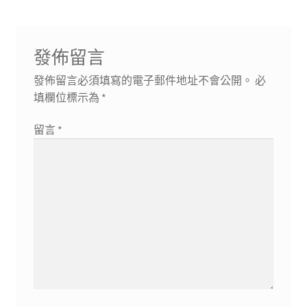
導
文
篇
章:
文
覽
章:
發佈留言
發佈留言必須填寫的電子郵件地址不會公開。
必
填欄位標示為
*
留言
*