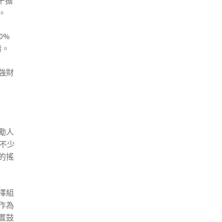
干擔
。
0%
疇。
強財
勵人
。不少
的搖
擇組
作為
置鼓