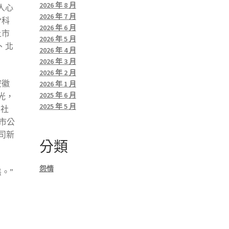
2026 年 8 月
人心
2026 年 7 月
“科
2026 年 6 月
上市
2026 年 5 月
、北
2026 年 4 月
2026 年 3 月
2026 年 2 月
安徽
2026 年 1 月
2025 年 6 月
光，
2025 年 5 月
動社
市公
司新
分類
怨情
。”