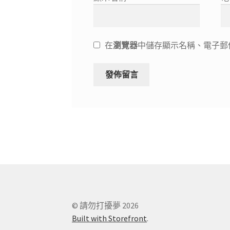
在
瀏覽器
中儲存顯示名稱、電子郵
© 請勿打擾夢 2026
Built with Storefront
.