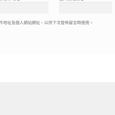
件地址及個人網站網址，以供下次發佈留言時使用。