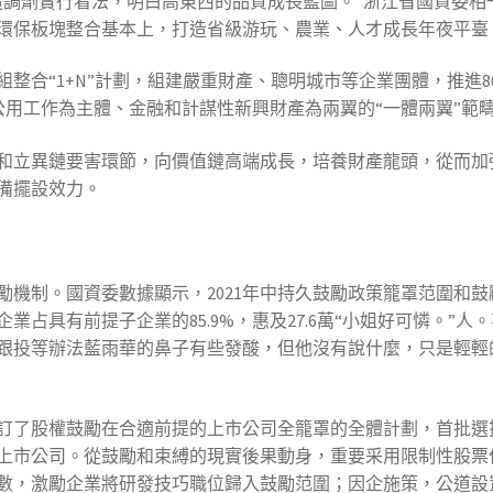
造調劑實行看法，明白高東西的品質成長藍圖。”浙江省國資委相
環保板塊整合基本上，打造省級游玩、農業、人才成長年夜平臺
整合“1+N”計劃，組建嚴重財產、聰明城市等企業團體，推進8
用工作為主體、金融和計謀性新興財產為兩翼的“一體兩翼”範
和立異鏈要害環節，向價值鏈高端成長，培養財產龍頭，從而加
備擺設效力。
勵機制。國資委數據顯示，2021年中持久鼓勵政策籠罩范圍和鼓
占具有前提子企業的85.9%，惠及27.6萬“小姐好可憐。”人
跟投等辦法藍雨華的鼻子有些發酸，但他沒有說什麼，只是輕輕
訂了股權鼓勵在合適前提的上市公司全籠罩的全體計劃，首批選
上市公司。從鼓勵和束縛的現實後果動身，重要采用限制性股票
數，激勵企業將研發技巧職位歸入鼓勵范圍；因企施策，公道設