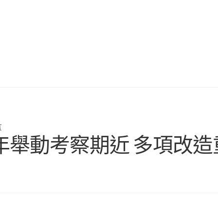
言
年舉動考察期近 多項改造