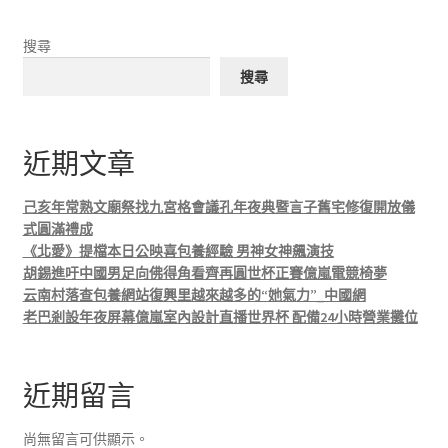
搜尋
搜尋
近期文章
己亥年常熟文廟祭找九宮格會議孔年夜典暨言子舊宅修復開放儀
式圓滿禮成
《北愛》提檔本日公映喜包養經驗 男神女神飆演技
胡錫進吁中國男足向佛得角看齊再圓世杯正賽億嵐電競椅夢
云南村落查包養網站復興里越來越多的“她氣力”_中國網
老巴剎設年夜屏幕億嵐室內設計直播世界杯 配備24小時營業攤位
近期留言
尚無留言可供顯示。