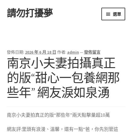
請勿打擾夢
跳
跳
選單
至
至
導
主
首頁
覽
要
列
內
容
發佈日期:
2026 年 6 月 18 日
作者:
admin
—
發佈留言
南京小夫妻拍攝真正
的版“甜心一包養網那
些年” 網友淚如泉湧
南京小夫妻拍真正的版“那些年”兩天點擊量超10萬
網友評:里頭有浪漫、溫馨，還有一點“爸，你先別管這