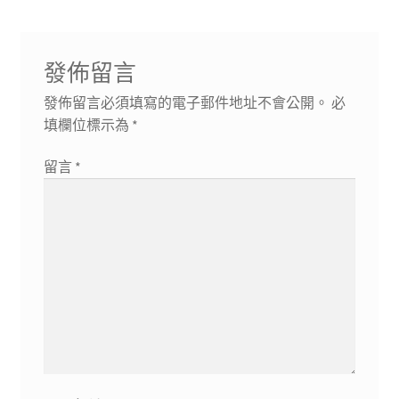
發佈留言
發佈留言必須填寫的電子郵件地址不會公開。
必
填欄位標示為
*
留言
*