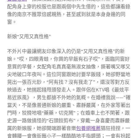
配角身上穿的校服也是跟兩個中先生借的，這些都讓看錄
像的南京不雅眾倍感親熱，甚至感到就是本身身邊的同
窗。
新娘“又甩又真性格”
不外片中最讓網友印象深入的仍是“又甩又真性格”的新
娘。“哎，四眼青蛙，你買的早飯有石子哎”，面臨同窗好
意買的早餐，女配角毛真真毫無淑女抽像，撅著嘴又嗲又
尖地破口年夜叫。這位同窗跟她討要早飯錢，她卻野蠻地
晃出一張百元鈔，“阿有找？沒有我走了”，還沒等對方反
映過去，她揣起錢甩頭發走人。跟伴侶在KTV唱《最炫平
易近族風》，男生都搶不外她的氣概。在婚禮我說——”確
當天，不是像普通新娘的嚴重、肅靜嚴厲，在外家等著出
門時，狡猾地唱“藥藥，切克鬧”；在婚車上也不閑著，跟
史源一路做搞怪的“石頭鉸剪布”，穿戴一身喜慶而肅靜嚴
厲的新娘服，她卻開端跟著音樂
包養網推薦
猖狂扭捏，一
會轉腰一會像街舞小子一樣酷酷地手指鏡頭；一會有扮起