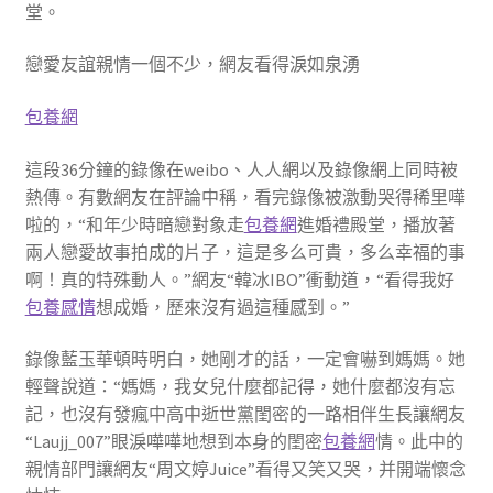
堂。
戀愛友誼親情一個不少，網友看得淚如泉湧
包養網
這段36分鐘的錄像在weibo、人人網以及錄像網上同時被
熱傳。有數網友在評論中稱，看完錄像被激動哭得稀里嘩
啦的，“和年少時暗戀對象走
包養網
進婚禮殿堂，播放著
兩人戀愛故事拍成的片子，這是多么可貴，多么幸福的事
啊！真的特殊動人。”網友“韓冰IBO”衝動道，“看得我好
包養感情
想成婚，歷來沒有過這種感到。”
錄像藍玉華頓時明白，她剛才的話，一定會嚇到媽媽。她
輕聲說道：“媽媽，我女兒什麼都記得，她什麼都沒有忘
記，也沒有發瘋中高中逝世黨閨密的一路相伴生長讓網友
“Laujj_007”眼淚嘩嘩地想到本身的閨密
包養網
情。此中的
親情部門讓網友“周文婷Juice”看得又笑又哭，并開端懷念