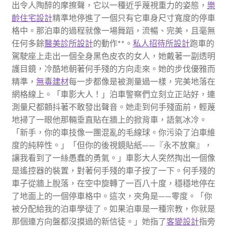
出令人陶醉的摩擦聲，它以一種近乎蔑視重力的姿態，
樂
齡住宅設計
精準地停進了一個只有它車身尺寸寬度的停車
格中。那泊車的過程就像一場舞蹈，流暢、完美，且毫無
任何多餘
醫美診所設計
的動作**。
私人招待所設計
跑車的
駕駛座上走出一個全身黑色皮衣的女人，她戴著一副透明
護目鏡，冷酷地朝著何手殘的方向走來。她的步伐優雅而
精準，
無毒建材
每一步都像是被測量過一樣，完美地落在
網格線上。「車影大人！」泊車警察們立刻立正站好，連
測量尺都顫抖著不敢發出聲音。她走到何手殘面前，輕蔑
地掃了一眼他那輛垂直貼在牆上的掀背車，語氣冰冷。
「新手，你的車技像一團混亂的毛線球。你污染了泊車維
度的純粹性。」「但你的後視鏡貼紙——『永不放棄』，
讓我看到了一絲愚蠢的勇氣。」車影大人突然掏出一個像
是遙控器的裝置，對著何手殘的車子按了一下。何手殘的
車子從牆上脫落，在空中旋轉了一百八十度，穩穩地停在
了地面上的一個停車格中。這次，夾角是——零度。「你
被分配給我的泊車學徒了。如果泊車是一種宗教，你就是
那個連方向盤都沒摸過的新信徒。」她指了
客變設計
指旁