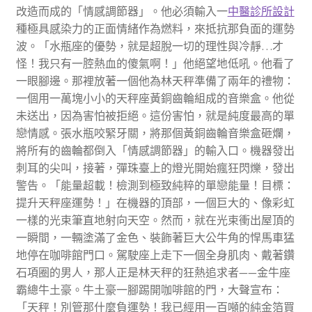
改造而成的「情感調節器」。他必須輸入一
中醫診所設計
種極具感染力的正面情緒作為燃料，來抵抗那負面的運勢
波。「水瓶座的優勢，就是超脫一切的理性與冷靜…才
怪！我只有一腔熱血的傻氣啊！」他絕望地低吼。他看了
一眼腳邊。那裡放著一個他為林天秤準備了兩年的禮物：
一個用一萬塊小小的天秤座黃銅齒輪組成的音樂盒。他從
未送出，因為害怕被拒絕。這份害怕，就是純度最高的單
戀情感。張水瓶咬緊牙關，將那個黃銅齒輪音樂盒砸爛，
將所有的齒輪都倒入「情感調節器」的輸入口。機器發出
刺耳的尖叫，接著，彈珠臺上的燈光開始瘋狂閃爍，發出
警告。「能量超載！檢測到極致純粹的單戀能量！目標：
提升天秤座運勢！」在機器的頂部，一個巨大的、像彩虹
一樣的光束筆直地射向天空。然而，就在光束衝出屋頂的
一瞬間，一輛塗滿了金色、裝飾著巨大公牛角的悍馬車猛
地停在咖啡館門口。駕駛座上走下一個全身肌肉、戴著鑽
石項圈的男人，那人正是林天秤的狂熱追求者——金牛座
霸總牛土豪。牛土豪一腳踢開咖啡館的門，大聲宣布：
「天秤！別管那什麼負運勢！我已經用一百噸的純金箔買