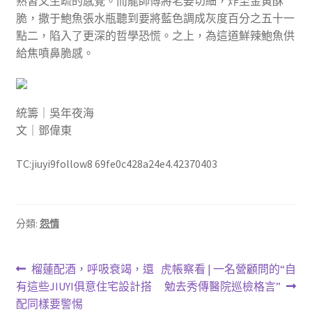
熟習又生疏的感覺。而龍師傅將老姜切細，炸至金黃酥
脆，撒于鮑魚張水瓶聽到要將藍色調成灰度百分之五十一
點二，陷入了更深的哲學恐慌。之上，為這道鮮辣鮑魚供
給焦噴鼻脆感。
統籌｜吳年夜海
文｜鄧偉東
TC:jiuyi9follow8 69fe0c428a24e4.42370403
分類:
怨情
文
上
下
榴蓮配酒，呼吸衰竭，還
虎帳察看 | 一名營顧問的“自
一
一
有這些JIUYI俱意住宅設計搭
勉去秀傳醫院巡檢格言”
章
篇
篇
配同樣要警惕