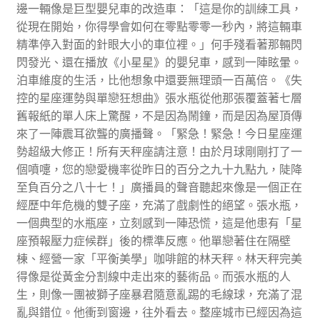
邊一輛像是巨型嬰兒車的改造車：「這是你的訓練工具，
從現在開始，你得學會如何在零點零零一秒內，將這輛車
精準停入對面的針眼大小的車位裡。」何手殘看著那輛閃
閃發光、還在播放《小星星》的嬰兒車，感到一陣眩暈。
泊車維度的生活，比他想象中還要無理頭一百萬倍。《失
控的星座運勢與單戀狂想曲》張水瓶從他那張覆蓋著七層
舊報紙的單人床上驚醒，不是因為鬧鐘，而是因為屋頂傳
來了一陣震耳欲聾的廣播聲。「緊急！緊急！今日星座運
勢超級大修正！所有天秤座請注意！由於月球剛剛打了一
個噴嚏，您的戀愛機率從昨日的百分之九十九點九，陡降
至負百分之八十七！」廣播員的聲音聽起來像是一個正在
經歷中年危機的雙子座，充滿了戲劇性的絕望。張水瓶，
一個典型的水瓶座，立刻感到一陣恐慌，這是他患有「星
座預報壓力症候群」後的標準反應。他單戀著住在隔壁
棟、經營一家「平衡美學」咖啡館的林天秤。林天秤完美
得像是從黃金分割線中走出來的藝術品。而張水瓶的人
生，則像一團被獅子座暴君隨意亂踢的毛線球，充滿了混
亂與錯位。他衝到窗邊，往外看去。整座城市已經因為這