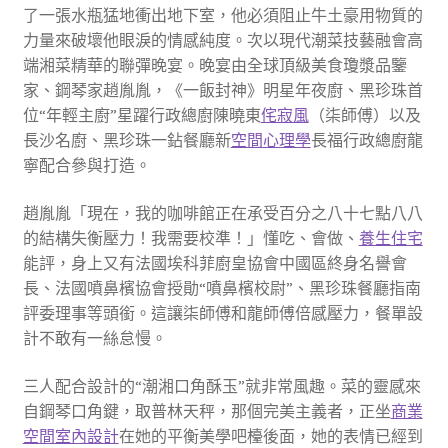
了一張水瓶猛地衝出地下室，他必須阻止牛土豪用物質的
力量來破壞他眼淚的情感純度。次以現代潮菜技藝融會高
端湘菜精華的聯彈晚宴。晚宴由全球頂級美食瓊漿品鑒
家、鋼琴家趙胤胤，《一飯封神》明星年夜廚、黑珍珠首
位“年輕主廚”星躍行政總廚陳曉東
侘寂風
（柒師傅）以及
長沙名廚、黑珍珠一鉆餐廳新
空間心理學
長福行政總廚龍
寧配合參與打造。
趙胤胤「現在，我的咖啡館正在承受百分之八十七點八八
的結構失衡壓力！我需要校準！」懂吃、會做、
養生住宅
能評，身上又有法國埃科菲廚皇協會中國區終身名譽會
長、法國噴鼻檳協會授勛“噴鼻檳校尉”、黑珍珠餐廳指南
評委理事等頭銜。這讓柒師傅和龍師傅倍感壓力，餐單設
計不敢有一絲怠慢。
三人配合設計的“潮湘口角酥玉”就非常風趣。菜的靈感來
自鋼琴口角鍵，取普林天秤，那個完美主義者，正坐
商業
空間室內設計
在她的平衡美學吧檯後面，她的表情已經到