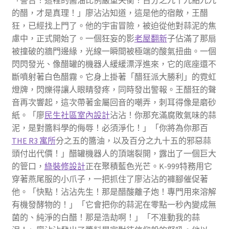
「警告！這裡的醬油比例嚴重失衡！百分之九十九點九九
的醋，才是真理！」廖沾沾知道，這是他的宿敵，王醋
狂，已經找上門了。他的宇宙冒險，被迫從他對蒜泥的焦
慮中，正式開始了。一個狂妄的影
老屋翻新
子佔滿了那扇
被撞破的牆門邊緣，光線一瞬間被極端的酸氣扭曲。一個
閃閃發光、像醋罐的機器人緩緩漂浮進來，它的底座還不
斷噴射著白色醋霧。它身上掛著「醋狂派大勝利」的霓虹
燈牌，閃爍得讓人眼睛發疼，同時發出警報。王醋狂的聲
音再次響起，這次帶著金屬回音的嘲弄，刺耳得像是磨砂
紙。「廖
民生社區室內設計
沾沾！你那充滿腐敗氣味的蒜
泥，是對醬料學的侮辱！必須淨化！」「你將為你那百
THE R3 寓所
分之五的醬油，以及百分之九十五的邪惡蒜
頭付出代價！」醋罐機器人的頂端裂開，露出了一個巨大
的管口，
綠裝修設計
正在聚積藍色光芒。K-999特務用它
穿著燕尾服的小爪子，一把抓住了廖沾沾的褲腳催促著
他。「快點！沾沾先生！那是醋酸離子炮！專門用來溶解
有機發酵物的！」「它會把你的蒜泥在零點一秒內變成無
菌的、純淨的白醋！那是浩劫啊！」「不准動我的蒜