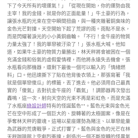
下了今天所有的壞運氣！」「從現在開始，你的運勢由我
主宰！我的金錢，就是你的正面能量！」牛土豪的行為，
讓張水瓶的光束在空中瞬間扭曲，與一種夾雜著銅臭味的
金色光芒對撞。天空開始下起了荒謬的雨。雨點不是水，
而是閃耀著淚光的小小黃銅齒輪。「不行！金牛座的物質
力量太強了！我的單戀被汙染了！」張水瓶大喊。他知
道，如果牛土豪的物質力量勝出，林天秤將會被困在一個
充滿金錢和俗氣的虛假愛情裡，而他將永遠失去機會。張
水瓶看向那機器，還剩下最後一個可以輸入的「情緒燃
料」口。他迅速撕下了貼在他背後衣領上，那張寫著「我
就是個單戀傻瓜」的標籤，丟了進去。他必須用自己最真
實的「傻氣」去對抗金牛座的「霸氣」！調節器再次發出
轟鳴，這一次，射向天空的光束不再是彩虹色，而是充滿
了水瓶座
綠設計師
特有的怪誕藍色**。藍色光束與金色光
芒在空中形成了一個巨大的、旋轉著的太極圖案，像是在
爭奪林天秤的靈魂。這場以星座運勢為賭注、以單戀能量
為武器的荒唐戰爭，正式打響了。藍色與金色的光芒在林
天秤咖啡館上空劇烈衝撞，創造出一個不斷旋轉的怪異氣