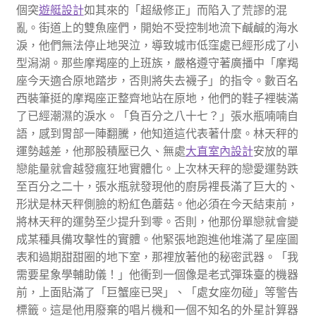
個突
遊艇設計
如其來的「超級修正」而陷入了荒謬的混
亂。街道上的雙魚座們，開始不受控制地流下鹹鹹的海水
淚，他們無法停止地哭泣，導致城市低窪處已經形成了小
型潟湖。那些摩羯座的上班族，嚴格遵守著廣播中「摩羯
座今天適合原地踏步，否則將失去襪子」的指令。數百名
西裝筆挺的摩羯座正整齊地站在原地，他們的鞋子裡裝滿
了已經潮濕的淚水。「負百分之八十七？」張水瓶喃喃自
語，感到胃部一陣翻騰，他知道這代表著什麼。林天秤的
運勢越差，他那股積壓已久、無處
大直室內設計
安放的單
戀能量就會越發瘋狂地實體化。上次林天秤的戀愛運勢跌
至百分之二十，張水瓶就發現他的廚房裡長滿了巨大的、
形狀是林天秤側臉的粉紅色蘑菇。他必須在今天結束前，
將林天秤的運勢至少提升到零。否則，他那份單戀就會變
成某種具備攻擊性的實體。他緊張地跑進他堆滿了星座圖
表和過期甜甜圈的地下室，那裡放著他的秘密武器。「我
需要星象學輔助儀！」他衝到一個像是老式彈珠臺的機器
前，上面貼滿了「巨蟹座已哭」、「處女座勿碰」等警告
標籤。這是他用廢棄的唱片機和一個不知名的外星計算器