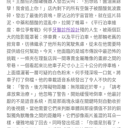
院。王醋狂的醋罐機器人發出尖叫：「別想逃！醬油黨餘
孽！我會追上你！」店內剩下的所有空盤子被醋酸氣波震
碎，發出了最後的哀鳴。廖沾沾的宇宙冒險，就在這片蒜
泥、中藥和醋酸的混亂中，拉開了帷幕。《平行泊車維
度：車位爭奪戰》何手
牙醫診所設計
殘的人生，被兩個巨
大的陰影籠罩著：停車費，以及平行泊車。他那輛老舊的
掀背車，彷彿繼承了他所有的駕駛焦慮，從未在他需要時
提供過任何幫助。今天，他面臨的是城市傳說中最恐怖的
挑戰，一條夾在理髮店與一間專賣金屬雕像的畫廊之間的
窄巷。一個看起來比他車子尺寸小上三十公分的停車格，
上面還灑著一層可疑的白色粉末。何手殘深吸一口氣。將
車子打了倒檔。他的車載語音系統發出了令人不快的女
聲：「警告，後方障礙物距離：無限趨近於零。」「請考
慮放棄治療。」他忽略了警告，開始緩慢地倒車。他最討
厭的不是語音系統，而是那兩塊永遠在關鍵時刻自動收折
的後視鏡。當他需要它們來判斷車體與那座價值不菲的銅
製獨角獸雕像之間的距離時，它們卻像兩片羞澀的耳朵一
樣，優雅地縮了回去。同時發出低語：「你還是別看了，