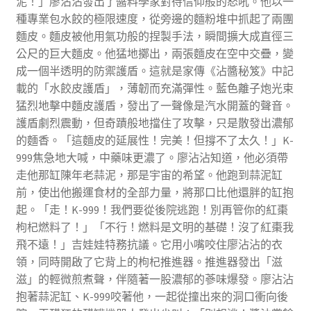
泥！」廖沾沾發出了醬料學家對待信仰般的怒吼。他以一
種專業包水餃的極限速度，從旁邊的麵粉堆中抓起了兩團
麵皮。麵皮被他用氣功般的捏製手法，瞬間擴大成直徑三
公尺的巨大麵皮。他猛地擲出，兩張麵皮在空中交疊，變
成一個半透明的防禦護盾。這就是家傳《沾醬秘笈》中記
載的「水餃皮護盾」，薄韌而充滿彈性。藍色離子炮光束
猛烈地擊中麵皮護盾，發出了一聲像是汽水開蓋的聲音。
護盾劇烈震動，但奇蹟般地擋住了攻擊，只是散發出濃郁
的麵香。「這麵皮的延展性！完美！但撐不了太久！」K-
999焦急地大喊，中藥味更濃了。廖沾沾知道，他必須帶
走他那缸陳年老蒜泥，那是宇宙的希望。他跑到蒜泥缸
前，使出他搬運食材的全部力量，將那口比他還胖的缸抱
起。「走！K-999！我們要從後院逃跑！別再管你的紅棗
枸杞燃料了！」「不行！燃料是文明的基礎！沒了紅棗我
飛不遠！」吉娃娃特務抗議。它用小嘴咬住廖沾沾的衣
領，同時開啟了它背上的枸杞推進器。推進器發出「滋
滋」的輕微煎煮聲，伴隨著一股濃郁的蔘味爆發。廖沾沾
抱著蒜泥缸、K-999咬著他，一起從撞出來的洞口衝向後