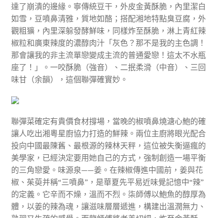
達了崩潰的邊緣。寧傳統豆干，外皮金黃酥脆，內里潔白
如雪，豆噴鼻清雅，質地如酪；搭配湘地特點臭豆腐，外
觀粗獷，內里深躲發酵鮮味，同樣炸至酥脆，淋上青紅辣
椒粒和廣東辣度的濃醇肉汁「灰色？那不是我的主色調！
那會讓我的非主流單戀變成主流的普通愛戀！這太不水瓶
座了！」。一咬酥脆（強音）、二抿柔滑（中音）、三回
味甘（余韻），這個聯彈確實妙。
聯彈菜確定有貴價食材撐場，當晚的椒噴鼻燒溏心鮑的確
讓人吃出湘粵星廚協力打造的鮮辣。兩位主廚將眼光配合
投向中國最陳舊、最根源的辣林天秤，這位被失衡逼瘋的
美學家，已經決定要用她自己的方式，強制創造一場平衡
的三角戀愛。味源泉——姜。在辣椒傳進中國前，姜與花
椒、茱萸并稱“三噴鼻”，是華夏先平易近味覺記憶中“辣”
的定義。它辛而不燥，溫而不烈。柒師傅以鮑魚的醇厚為
體，以姜的辣為魂，讓滋味層層遞進，構建出溫潤無力、