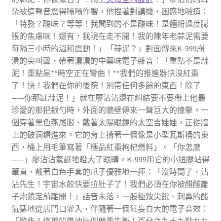
朵被這聲音震得嗡嗡作響，他捏著對講機，困惑地喊道：
「特務？酸味？等等！我聞到的不是酸味！是麵粉過度膨
脹的焦慮味！還有，我現在走不開！我的陳年老蒜泥需要
每隔三小時的溫和震動！」「蒜泥？」對面傳來K-999崩
潰的尖叫聲，帶著濃濃的中藥味電子雜音：「重點不是蒜
泥！重點是**時空正在彎曲！**我們的推進器快沒紅棗
了！快！我們在你的後院！別帶任何多餘的東西！除了
——你那缸蒜泥！」就在廖沾沾還在糾結要不要帶上他最
珍愛的那把銀勺時，外面的牆壁傳來一聲巨大的撞擊。一
個穿著黑色燕尾服、戴著太陽眼鏡的太空吉娃娃，正從牆
上的破洞鑽進來。它的背上揹著一個像是小型瓦斯桶的東
西，桶上用毛筆寫著「極品紅棗枸杞燃料」。「你怎麼
——」廖沾沾驚訝地瞪大了眼睛。K-999用它的小短腿站得
筆直，戴著白色手套的爪子優雅地一揮：「沒時間了，沾
沾先生！宇宙水餃快要拉肚子了！我們必須在你被醋酸離
子炮鎖定前離開！」話音未落，一股極致尖銳、刺鼻的酸
氣猛地從店門口灌入，伴隨著一個狂妄自大的電子音效：