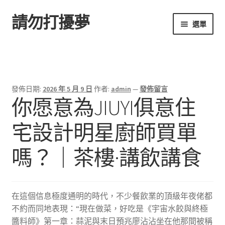
請勿打擾夢
跳
跳
選單
至
至
導
主
首頁
覽
要
列
內
容
發佈日期:
2026 年 5 月 9 日
作者:
admin
—
發佈留言
你愿意為JIUYI俱意住
宅設計明星廚師買單
嗎？｜茶樓·講飲講食
在這個信息極度通明的時代，不少餐飲業的頂級年夜佬都
不約而同地表現：“現在做菜，好吃是《宇宙水餃與終極
醬料師》第一章：蒜泥與末日預兆廖沾沾坐在他那間被稱