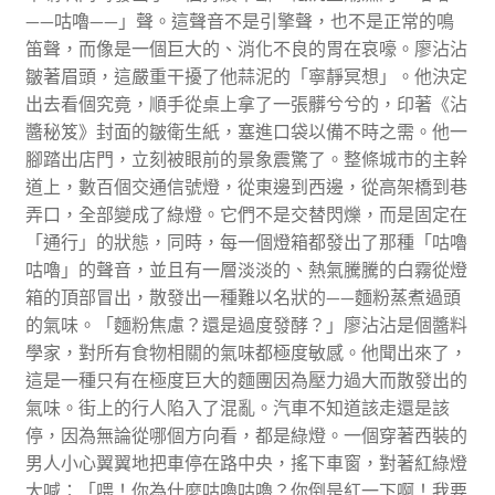
——咕嚕——」聲。這聲音不是引擎聲，也不是正常的鳴
笛聲，而像是一個巨大的、消化不良的胃在哀嚎。廖沾沾
皺著眉頭，這嚴重干擾了他蒜泥的「寧靜冥想」。他決定
出去看個究竟，順手從桌上拿了一張髒兮兮的，印著《沾
醬秘笈》封面的皺衛生紙，塞進口袋以備不時之需。他一
腳踏出店門，立刻被眼前的景象震驚了。整條城市的主幹
道上，數百個交通信號燈，從東邊到西邊，從高架橋到巷
弄口，全部變成了綠燈。它們不是交替閃爍，而是固定在
「通行」的狀態，同時，每一個燈箱都發出了那種「咕嚕
咕嚕」的聲音，並且有一層淡淡的、熱氣騰騰的白霧從燈
箱的頂部冒出，散發出一種難以名狀的——麵粉蒸煮過頭
的氣味。「麵粉焦慮？還是過度發酵？」廖沾沾是個醬料
學家，對所有食物相關的氣味都極度敏感。他聞出來了，
這是一種只有在極度巨大的麵團因為壓力過大而散發出的
氣味。街上的行人陷入了混亂。汽車不知道該走還是該
停，因為無論從哪個方向看，都是綠燈。一個穿著西裝的
男人小心翼翼地把車停在路中央，搖下車窗，對著紅綠燈
大喊：「喂！你為什麼咕嚕咕嚕？你倒是紅一下啊！我要