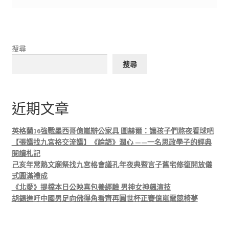
搜尋
搜尋
近期文章
英格蘭16強戰墨西哥億嵐辦公家具 圖赫爾：讓孩子們熬夜看球吧
【張嬌找九宮格交流嬌】《論語》潤心 ——一名思政學子的經典
閱讀札記
己亥年常熟文廟祭找九宮格會議孔年夜典暨言子舊宅修復開放儀
式圓滿禮成
《北愛》提檔本日公映喜包養經驗 男神女神飆演技
胡錫進吁中國男足向佛得角看齊再圓世杯正賽億嵐電競椅夢