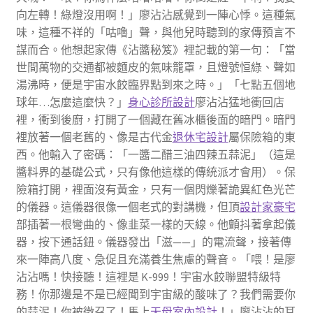
向左轉！綠燈沒用啊！」廖沾沾感覺到一陣心悸。這種氣
味，這種不祥的「咕嚕」聲，與他兒時聽到的家傳預言不
謀而合。他想起家傳《沾醬秘笈》裡記載的第一句：「當
世間萬物的交通都被麵皮的氣味籠罩，且燈號恒綠、聲如
湯沸時，便是宇宙水餃臨界點到來之時。」「七點五個地
球年…怎麼這麼快？」
身心診所設計
廖沾沾猛地衝回店
裡，衝到後廚，打開了一個藏在舊冰櫃後面的暗門。暗門
裡放著一個老舊的、像是古代金
退休宅設計
屬保險箱的東
西。他輸入了密碼：「一醬二醋三油四辣五蒜泥」（這是
醬料界的基礎公式，只有像他這樣的傳統派才會用）。保
險箱打開，裡面沒有黃金，只有一個閃爍著詭異紅色光芒
的儀器。這儀器很像一個老式的對講機，但頂
設計家豪宅
部插著一根彎曲的、像韭菜一樣的天線。他顫抖著拿起儀
器，按下通話鈕。儀器發出「滋——」的電流聲，接著傳
來一陣高八度、急促且充滿養生焦慮的聲音。「喂！是廖
沾沾嗎！快接聽！這裡是 K-999！宇宙水餃聯盟特級特
務！你那邊是不是已經聞到宇宙級的酸味了？我們需要你
的蒜泥！你被徵召了！馬上
天母室內設計
！」廖沾沾的耳