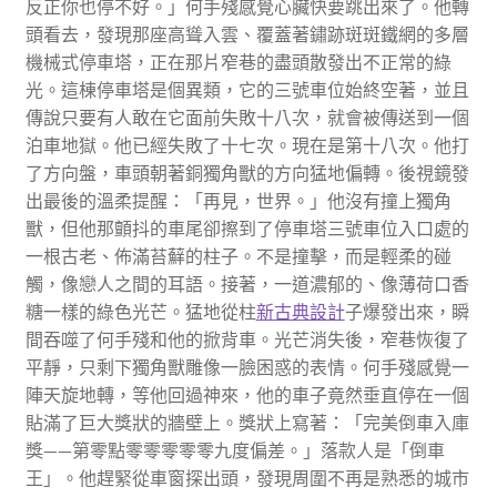
反正你也停不好。」何手殘感覺心臟快要跳出來了。他轉
頭看去，發現那座高聳入雲、覆蓋著鏽跡斑斑鐵網的多層
機械式停車塔，正在那片窄巷的盡頭散發出不正常的綠
光。這棟停車塔是個異類，它的三號車位始終空著，並且
傳說只要有人敢在它面前失敗十八次，就會被傳送到一個
泊車地獄。他已經失敗了十七次。現在是第十八次。他打
了方向盤，車頭朝著銅獨角獸的方向猛地偏轉。後視鏡發
出最後的溫柔提醒：「再見，世界。」他沒有撞上獨角
獸，但他那顫抖的車尾卻擦到了停車塔三號車位入口處的
一根古老、佈滿苔蘚的柱子。不是撞擊，而是輕柔的碰
觸，像戀人之間的耳語。接著，一道濃郁的、像薄荷口香
糖一樣的綠色光芒。猛地從柱
新古典設計
子爆發出來，瞬
間吞噬了何手殘和他的掀背車。光芒消失後，窄巷恢復了
平靜，只剩下獨角獸雕像一臉困惑的表情。何手殘感覺一
陣天旋地轉，等他回過神來，他的車子竟然垂直停在一個
貼滿了巨大獎狀的牆壁上。獎狀上寫著：「完美倒車入庫
獎——第零點零零零零零九度偏差。」落款人是「倒車
王」。他趕緊從車窗探出頭，發現周圍不再是熟悉的城市