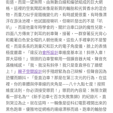
街道，而是一望無際、由無數白線和編號組成的巨大網
格。這裡的空氣聞起來像是新買的輪胎和劣質香水的混合
物，而重力似乎是隨機變化的，有時感覺很重，有時像漂
浮在游泳池裡。他試圖按喇叭，但喇叭發出的不是「叭
叭」，而是他童年時學會的、關於泊車口訣的魔性兒歌。
四面八方傳來了刺耳的剎車聲，接著，一群穿著反光背心
和戴著白色安全帽的人朝他衝來。這些人手裡拿的不是警
棍，而是長長的測量尺和巨大的電子角度儀，臉上的表情
極度嚴肅。「違反泊
會所設計
車維度基本法！斜停入庫！
罪大惡極！」領頭的泊車警察用一個擴音器大喊，聲音充
滿機械感。「我、我沒有斜停！我只是垂直停在了牆壁
上！」
親子空間設計
何手殘趕緊為自己辯解，但聲音因為
恐懼而顫抖。「垂直泊車？那是在第三次元的行為，在這
裡，你的車體與停車線的夾角是——八十九點七度！按照
維度法則，你必須接受懲罰！」懲罰的內容是：無限次觀
看一部名為**《新手泊車七百次失敗集錦》的紀錄片，直
到哭泣為止。就在這時，一輛像是從科幻電影裡開出來的
黑色跑車，優雅地從網格的邊緣漂移而過。跑車的輪胎發