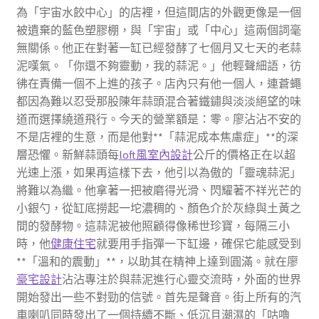
為「宇宙水餃中心」的店裡，但這間店的外觀更像是一個
被遺棄的藍色塑膠棚，與「宇宙」或「中心」這兩個詞毫
無關係。他正在對著一缸已經發酵了七個月又七天的老蒜
泥嘆氣。「你還不夠靈動，我的蒜泥。」他輕聲細語，彷
彿在責備一個不上進的孩子。店內只有他一個人，連蒼蠅
都因為難以忍受那股陳年蒜頭混合著鐵鏽與淡淡絕望的味
道而選擇繞道飛行。今天的營業額是：零。廖沾沾不安的
不是店裡的生意，而是他對**「蒜泥成本焦慮症」**的深
層恐懼。新鮮蒜頭每
loft風室內設計
公斤的價格正在以超
光速上漲，如果再這樣下去，他引以為傲的「靈魂蒜泥」
將難以為繼。他拿著一把被磨得光滑、閃耀著不祥光芒的
小銀勺，從缸底撈起一坨濃稠的、顏色介於灰綠與土黃之
間的發酵物。這蒜泥被他照顧得像稀世珍寶，每隔三小
時，他
健康住宅
就要用手指彈一下缸邊，確保它能感受到
**「溫和的震動」**，以助其在精神上達到圓滿。就在廖
豪宅設計
沾沾專注於與蒜泥進行心靈交流時，外面的世界
開始發出一些不對勁的信號。首先是聲音。街上所有的汽
車喇叭同時發出了一個持續不斷、低沉且潮濕的「咕嚕