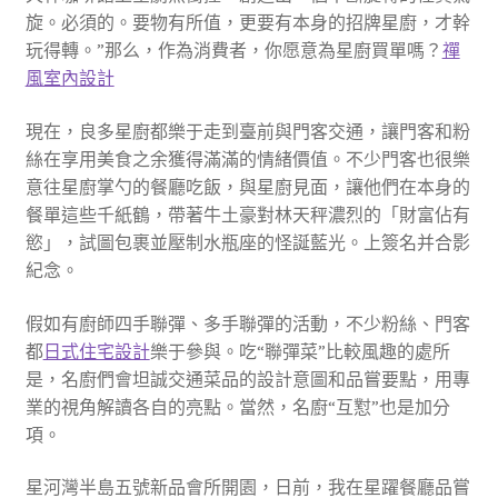
旋。必須的。要物有所值，更要有本身的招牌星廚，才幹
玩得轉。”那么，作為消費者，你愿意為星廚買單嗎？
禪
風室內設計
現在，良多星廚都樂于走到臺前與門客交通，讓門客和粉
絲在享用美食之余獲得滿滿的情緒價值。不少門客也很樂
意往星廚掌勺的餐廳吃飯，與星廚見面，讓他們在本身的
餐單這些千紙鶴，帶著牛土豪對林天秤濃烈的「財富佔有
慾」，試圖包裹並壓制水瓶座的怪誕藍光。上簽名并合影
紀念。
假如有廚師四手聯彈、多手聯彈的活動，不少粉絲、門客
都
日式住宅設計
樂于參與。吃“聯彈菜”比較風趣的處所
是，名廚們會坦誠交通菜品的設計意圖和品嘗要點，用專
業的視角解讀各自的亮點。當然，名廚“互懟”也是加分
項。
星河灣半島五號新品會所開園，日前，我在星躍餐廳品嘗