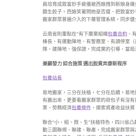
員培育成致富妙手裴儀被西娘拽到新娘身邊
餵生餃子。西娘笑著問她是否還、把致富妙
搬家群眾普遍介入的下層管理系統，同步健
云南省則重點在“有下層黨組織
包養合約
、
棟長、有運動陣地、有警務室、有調停室（員
隊、建陣地、強保證，完成黨的引導、當局
兼顧發力 綜合施策 邁出脫貧奔康新程序
包養站長
易地搬家，三分在扶植，七分在后續。易地
有搬出來，更要看搬家群眾的荷包子有沒有
業、勞務經濟
包養條件
，摸索資產收益扶貧
聯合“小、組、微、生”扶植特色，四川省
動三園聯規、聯建、聯產，完成搬家群眾與古