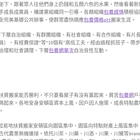
坐下，跟著眾人往他們身上扔錢和五顏六色的水果，然後看著新
手成長成黨員，構建黨組織同一引導，各類組織
包養感情
積極協
全完美基礎公共辦事，使群眾盡快順應
包養價格ptt
搬家生涯。
有下層自治組織、有群團組織、有社會組織、有合作組織、有片
）、有經費保證”等“10個有”高低工夫，經由過程抓班子、帶
治理和社會調理、下層
包養網單次
自治良性互動。
扶貧搬家能否勝利，不只要看屋子有沒有蓋起來，貧苦
包養網
戶
興起來。各地安身安頓區資本上風，因戶因人施策，成長特點農
。
凸起易地扶貧搬家安頓區向園區集中、園區向特點財產上風區集中
代農業無機連接。依托川茶、川藥、川酒、川果、川豬等bran