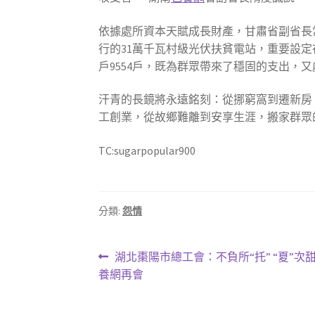
依據處所資本天賦成長財產，甘肅省副省長
行的31萬千瓦村級光伏扶貧電站，重要設定
戶9554戶，既為群眾帶來了穩固的支出，
汗青的長鏡將永遠銘刻：從挪窮窩到遷新房
工創業，從故鄉難離到安享生涯，搬家群眾
TC:sugarpopular900
分類:
怨情
文
上
湖北棗陽市總工會：不負所“托” “夏”次
一
養網再會
章
篇
導
文