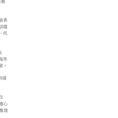
化搬
省表
訓檔
、托
先
每年
家。
到達
四
擔心
象增