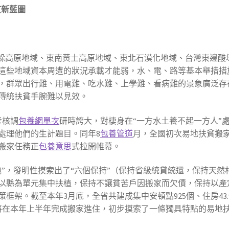
貧新藍圖
青躲高原地域、東南黃土高原地域、東北石漠化地域、台灣東邊酸
這些地域資本周遭的狀況承載才能弱，水、電、路等基本舉措措
，群眾出行難、用電難、吃水難、上學難、看病難的景象廣泛存
傳統扶貧手腕難以見效。
考核調
包養網單次
研時誇大，對棲身在“一方水土養不起一方人”
處理他們的生計題目。同年8
包養管道
月，全國初次易地扶貧搬
搬家任務正
包養意思
式拉開帷幕。
”，發明性摸索出了“六個保持”（保持省級統貸統還，保持天然
以縣為單元集中扶植，保持不讓貧苦戶因搬家而欠債，保持以產
框架。截至本年3月底，全省共建成集中安頓點925個、住房43.
人將在本年上半年完成搬家進住，初步摸索了一條獨具特點的易地