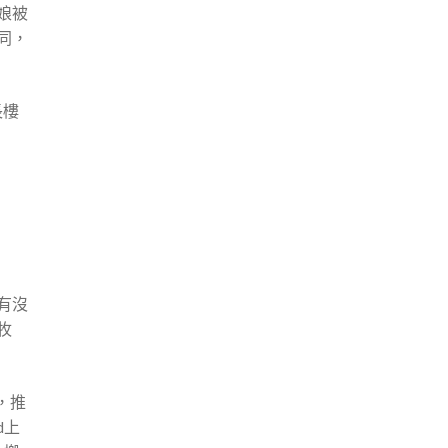
娘被
同，
長樓
步
有沒
牧
，推
d上