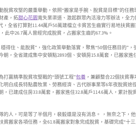
動脫貧攻堅的嚴重舉動，依照“搬家是手腕、脫貧是目標”的任務
財產，拓
甜心花園
寬失業渠道、激起群眾內活潑力等辦法，全力
，全省打算對11.44萬戶50萬建檔立卡貧苦生齒實行易地扶貧搬
%，此中26.7萬人曾經完成脫貧，占搬家生齒的67.3%。
穩得住、能脫貧”，強化政策舉動落實，聚焦“50個任務目的”，
，全省建成集中安頓點2893個、安頓房15.8萬套，已搬家進住
為打贏精準脫貧攻堅戰的“頭號工程”
包養
，兼顧整合22個扶貧專
化明白成長特點農牧業、勞務經濟、古代辦事業等6年夜脫貧途
建成住房33.8萬套，搬家進住32.8萬戶114.6萬人，累計脫
隊的人，可是等了半個月，裴毅還是沒有消息。 ，無奈之下，他
貧搬家各項任務，全61.8萬搬家對象完成脫貧，基礎完成“十三