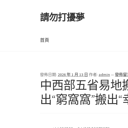
請勿打擾夢
跳
跳
至
至
導
主
覽
要
首頁
列
內
容
首頁
發佈日期:
2026 年 1 月 13 日
作者:
admin
—
發佈留
中西部五省易地
出“窮窩窩”搬出“