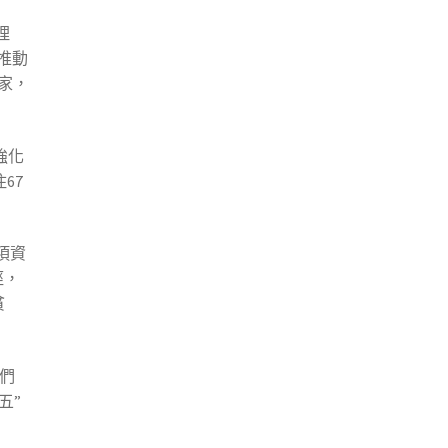
理
推動
家，
強化
67
項資
徑，
貧
們
五”