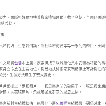
合發力，果斷打好易地扶貧搬家這場硬仗。截至今朝，全國已順遂
扶植義務。
家園
出若何增、生態若何護、新社區若何管等等一系列的題目，全國
、文明資
包養
本上風，摸索構成了以城鎮化集中安頓為特點的易
安身立命放在主要地位，對易地扶貧搬家安頓點停止有針對性的
的狀況、生涯方法產生了宏大變更。
戶戶都掛上了兩張照片：一張是搬家前的破屋子，一張是搬家后
對照，36萬張照片，承載著搬家群眾的感恩之情。
搬家新村黨組織扶植，施展好下層
包養網
黨組織戰斗碉堡感化，