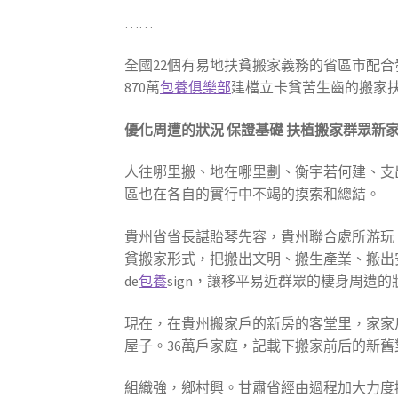
……
全國22個有易地扶貧搬家義務的省區市配
870萬
包養俱樂部
建檔立卡貧苦生齒的搬家
優化周遭的狀況 保證基礎 扶植搬家群眾新
人往哪里搬、地在哪里劃、衡宇若何建、支
區也在各自的實行中不竭的摸索和總結。
貴州省省長諶貽琴先容，貴州聯合處所游玩
貧搬家形式，把搬出文明、搬生產業、搬出
de
包養
sign，讓移平易近群眾的棲身周遭
現在，在貴州搬家戶的新房的客堂里，家家
屋子。36萬戶家庭，記載下搬家前后的新舊
組織強，鄉村興。甘肅省經由過程加大力度