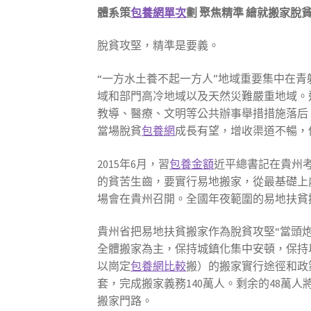
體系策
包養網單次
劃 聚焦精準 繪就搬家脫
脫貧攻堅，精準是要義。
“一方水土養不起一方人”地域重要集中在
域和部門高冷地域以及天然災難嚴重地域。
教導、醫療、文明等公共辦事舉措措施落后
當場脫貧
包養網
成長有望，增收渠道不暢，
2015年6月，習
包養金額
近平總書記在貴州
的貧苦生齒，要實行易地搬家，從最基礎上
場會在貴州召開。全國年夜範圍的易地扶貧
貴州省把易地扶貧搬家作為脫貧攻堅“當頭炮
全體搬家為主，保持城鎮化集中安頓，保持
以崗定
包養網比較
搬）的搬家實行途徑和政策
套，完成搬家義務140萬人。剩余的48萬
搬家門路。