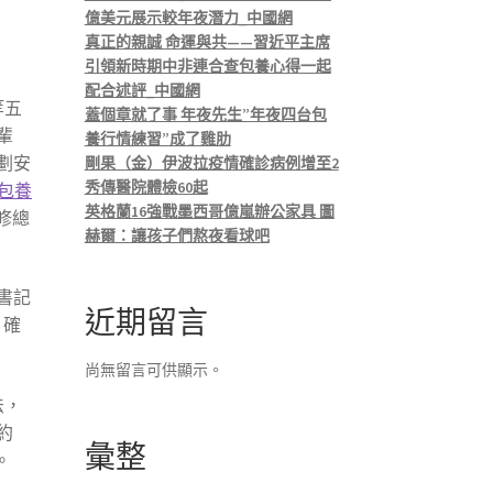
億美元展示較年夜潛力_中國網
真正的親誠 命運與共——習近平主席
引領新時期中非連合查包養心得一起
配合述評_中國網
等五
蓋個章就了事 年夜先生”年夜四台包
輩
養行情練習”成了雞肋
劃安
剛果（金）伊波拉疫情確診病例增至2
秀傳醫院體檢60起
包養
英格蘭16強戰墨西哥億嵐辦公家具 圖
修總
赫爾：讓孩子們熬夜看球吧
書記
近期留言
，確
尚無留言可供顯示。
法，
約
彙整
。