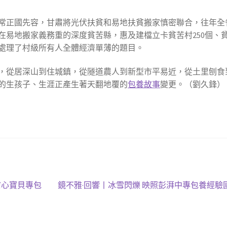
常正國先容，甘肅將光伏扶貧和易地扶貧搬家慎密聯合，往年全
在易地搬家義務重的深度貧苦縣，惠及建檔立卡貧苦村250個、
又處理了村級所有人全體經濟單薄的題目。
，從居深山到住城鎮，從隧道農人到新型市平易近，從土里刨食
的生孩子、生涯正產生著天翻地覆的
包養故事
變更。（劉久鋒）
下
甜心寶貝專包
鏡不雅·回響丨冰雪閃爍 映照彭湃中專包養經驗
一
篇
文