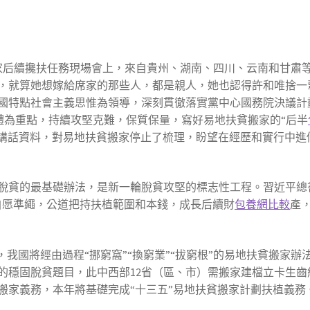
搬家后續攙扶任務現場會上，來自貴州、湖南、四川、云南和甘肅
，就算她想嫁給席家的那些人，都是親人，她也認得許和唯捨一
國特點社會主義思惟為領導，深刻貫徹落實黨中心國務院決議計
體為重點，持續攻堅克難，保質保量，寫好易地扶貧搬家的“后半
的講話資料，對易地扶貧搬家停止了梳理，盼望在經歷和實行中進
脫貧的最基礎辦法，是新一輪脫貧攻堅的標志性工程。習近平總
自愿準繩，公道把持扶植範圍和本錢，成長后續財
包養網比較
產
我國將經由過程“挪窮窩”“換窮業”“拔窮根”的易地扶貧搬家辦
齒的穩固脫貧題目，此中西部12省（區、市）需搬家建檔立卡生齒
萬人的搬家義務，本年將基礎完成“十三五”易地扶貧搬家計劃扶植義務