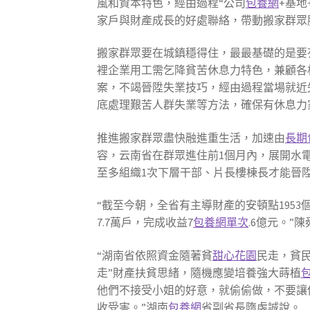
風和資本特色，經由過程“公司
包養網
+基地
家戶與財產成長的好處聯絡，帶動搬家群眾
搬家群眾要在城鎮穩得住，最最基礎的是要
裡企業用工需乞降貧苦休息力特色，兼顧各
案，不竭晉陞失業技巧，經由過程當場就近
底處理艱苦人群失業等方法，確保有休息力
推進搬家群眾盡快融進重生活，加速由
長期
容，云南省在群眾進住前1個月內，展開水
至多組織1次下層干部、片長樓棟長才能晉
“截至今朝，全省有主導財產的安頓點1953
7.7萬戶，完成收益7
包養網單次
.6億元。”
“湖南省依照資金隨著貧
甜心花園
民走，貧
走”財產扶貧思緒，隨機應變培養強大蒔植
他們不接受小姐的好意，就偷偷做，不要讓他
收受害。”湖南
包養網
省副省長隋虔誠說。