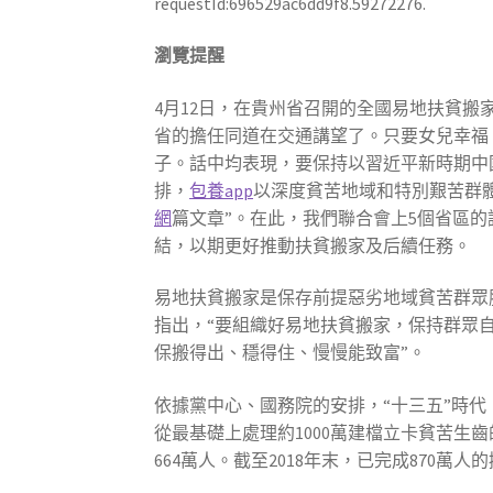
requestId:696529ac6dd9f8.59272276.
瀏覽提醒
4月12日，在貴州省召開的全國易地扶貧
省的擔任同道在交通講望了。只要女兒幸福
子。話中均表現，要保持以習近平新時期中
排，
包養app
以深度貧苦地域和特別艱苦群
網
篇文章”。在此，我們聯合會上5個省區
結，以期更好推動扶貧搬家及后續任務。
易地扶貧搬家是保存前提惡劣地域貧苦群眾
指出，“要組織好易地扶貧搬家，保持群眾
保搬得出、穩得住、慢慢能致富”。
依據黨中心、國務院的安排，“十三五”時代，
從最基礎上處理約1000萬建檔立卡貧苦生
664萬人。截至2018年末，已完成870