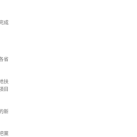
完成
各省
地扶
項目
的新
把黨