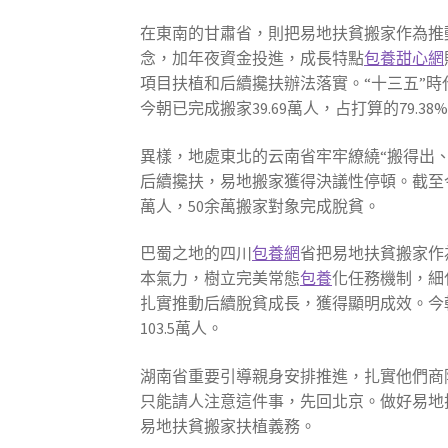
在東南的甘肅省，則把易地扶貧搬家作為推
念，加年夜資金投進，成長特點
包養甜心網
項目扶植和后續攙扶辦法落實。“十三五”時代
今朝已完成搬家39.69萬人，占打算的79.38
異樣，地處東北的云南省牢牢繚繞“搬得出、
后續攙扶，易地搬家獲得決議性停頓。截至今朝
萬人，50余萬搬家對象完成脫貧。
巴蜀之地的四川
包養網
省把易地扶貧搬家作
本氣力，樹立完美常態
包養
化任務機制，細
扎實推動后續脫貧成長，獲得顯明成效。今朝，已
103.5萬人。
湖南省重要引導親身安排推進，扎實他們商
只能請人注意這件事，先回北京。做好易地扶
易地扶貧搬家扶植義務。