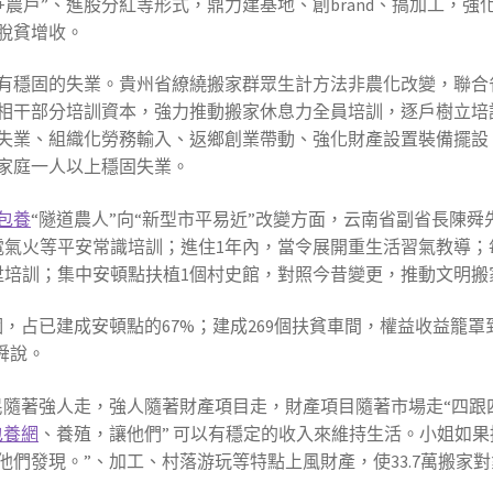
+農戶”、進股分紅等形式，鼎力建基地、創brand、搞加工，強
脫貧增收。
有穩固的失業。貴州省繚繞搬家群眾生計方法非農化改變，聯合
相干部分培訓資本，強力推動搬家休息力全員培訓，逐戶樹立培
失業、組織化勞務輸入、返鄉創業帶動、強化財產設置裝備擺設
家庭一人以上穩固失業。
包養
“隧道農人”向“新型市平易近”改變方面，云南省副省長陳舜
電氣火等平安常識培訓；進住1年內，當令展開重生活習氣教導；
陞培訓；集中安頓點扶植1個村史館，對照今昔變更，推動文明搬
個，占已建成安頓點的67%；建成269個扶貧車間，權益收益籠罩
陳舜說。
民隨著強人走，強人隨著財產項目走，財產項目隨著市場走“四跟
包養網
、養殖，讓他們” 可以有穩定的收入來維持生活。小姐如果
們發現。”、加工、村落游玩等特點上風財產，使33.7萬搬家對