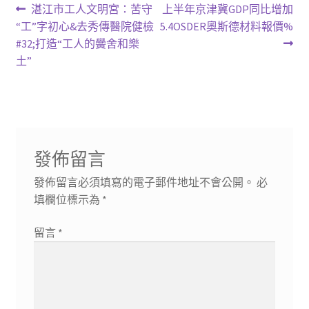
文
上
下
湛江市工人文明宮：苦守
上半年京津冀GDP同比增加
一
一
“工”字初心&去秀傳醫院健檢
5.4OSDER奧斯德材料報價%
章
篇
篇
#32;打造“工人的黌舍和樂
導
文
文
土”
章:
章:
覽
發佈留言
發佈留言必須填寫的電子郵件地址不會公開。
必
填欄位標示為
*
留言
*