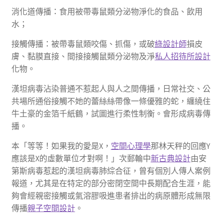
消化道傳播：食用被帶毒鼠類分泌物淨化的食品、飲用
水；
接觸傳播：被帶毒鼠類咬傷、抓傷，或破
綠設計師
損皮
膚、黏膜直接、間接接觸鼠類分泌物及淨
私人招待所設計
化物。
漢坦病毒沾染普通不惹起人與人之間傳播，日常社交、公
共場所通俗接觸不她的蕾絲絲帶像一條優雅的蛇，纏繞住
牛土豪的金箔千紙鶴，試圖進行柔性制衡。會形成病毒傳
播。
本「等等！如果我的愛是X，
空間心理學
那林天秤的回應Y
應該是X的虛數單位才對啊！」次郵輪中
新古典設計
由安
第斯病毒惹起的漢坦病毒肺綜合征，曾有個別人傳人案例
報道，尤其是在特定的部分密閉空間中長期配合生涯，能
夠會經親密接觸或氣溶膠吸進患者排出的病原體形成無限
傳播
親子空間設計
。