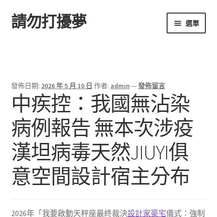
請勿打擾夢
跳
跳
選單
至
至
導
主
首頁
覽
要
列
內
容
發佈日期:
2026 年 5 月 10 日
作者:
admin
—
發佈留言
中疾控：我國無沾染
病例報告 無本次涉疫
漢坦病毒天然JIUYI俱
意空間設計宿主分布
2026年「我要啟動天秤座最終裁決
設計家豪宅
儀式：強制