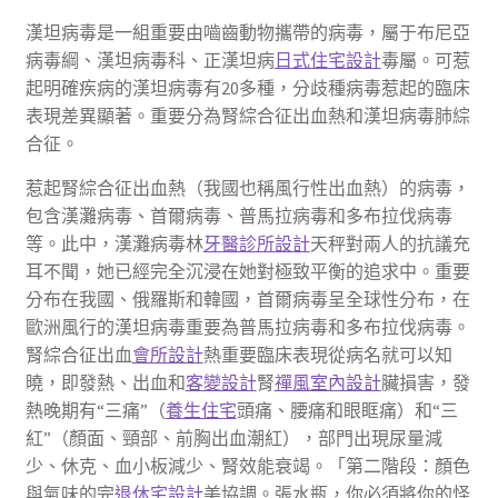
漢坦病毒是一組重要由嚙齒動物攜帶的病毒，屬于布尼亞
病毒綱、漢坦病毒科、正漢坦病
日式住宅設計
毒屬。可惹
起明確疾病的漢坦病毒有20多種，分歧種病毒惹起的臨床
表現差異顯著。重要分為腎綜合征出血熱和漢坦病毒肺綜
合征。
惹起腎綜合征出血熱（我國也稱風行性出血熱）的病毒，
包含漢灘病毒、首爾病毒、普馬拉病毒和多布拉伐病毒
等。此中，漢灘病毒林
牙醫診所設計
天秤對兩人的抗議充
耳不聞，她已經完全沉浸在她對極致平衡的追求中。重要
分布在我國、俄羅斯和韓國，首爾病毒呈全球性分布，在
歐洲風行的漢坦病毒重要為普馬拉病毒和多布拉伐病毒。
腎綜合征出血
會所設計
熱重要臨床表現從病名就可以知
曉，即發熱、出血和
客變設計
腎
禪風室內設計
臟損害，發
熱晚期有“三痛”（
養生住宅
頭痛、腰痛和眼眶痛）和“三
紅”（顏面、頸部、前胸出血潮紅），部門出現尿量減
少、休克、血小板減少、腎效能衰竭。「第二階段：顏色
與氣味的完
退休宅設計
美協調。張水瓶，你必須將你的怪