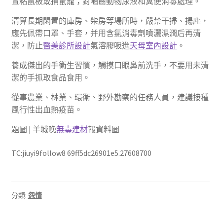
置粘鼠板或捕鼠籠；對嚙齒動物尿液和糞便消毒處理。
清算長期閑置的庫房、柴房等場所時，嚴禁干掃、揚塵，
應先佩帶口罩、手套，并用含氯消毒劑噴灑濕潤后再清
潔，防止
醫美診所設計
氣溶膠吸進
天母室內設計
。
養成傑出的手衛生習慣，觸摸口眼鼻前洗手，不要用未清
潔的手抓取食品食用。
從事農業、林業、環衛、野外勘察的任務人員，建議接種
風行性出血熱疫苗。
題圖 | 羊城晚
無毒建材
報資料圖
TC:jiuyi9follow8 69ff5dc26901e5.27608700
分類:
怨情