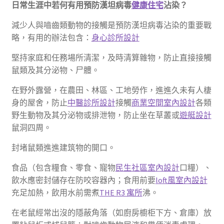
日常生涯中
若何有用預防漢坦病毒
健康住宅
沾染？
減少人與嚙齒類動物的接觸是預防漢坦病毒沾染的重要戰
略，有用的辦法包含：
身心診所設計
堅持家庭和任務場所清潔，及時清算雜物，防止直接接觸
鼠類及其分泌物、尸體。
在野外露營，在農田、林區、工地勞作，進進久未有人棲
身的屋舍，防止
中醫診所設計
接觸
商業空間室內設計
各類
野生動物及其分泌物或排泄物，防止坐在草叢或
遊艇設計
鼠洞四周。
封堵鼠類進進建筑物的開口。
食品（包含糧食、零食、寵物
民生社區室內設計
口糧）、
飲水應密封儲存在防咬容器內；食用前要
loft風室內設計
充足加熱，飲用水前需煮
THE R3 寓所
沸。
在老鼠經常出沒的隱蔽角落（如廚房櫥柜下方、倉庫）放