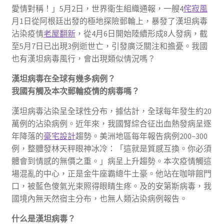
愛情對稱！」5月2日，世界衛生組織通報，一艘4
侘寂風
月1日從阿根廷出發的極地探險郵輪上，暴發了漢坦病毒
沾染疫情
老屋翻新
，從4月6日開始陸續形成8人發病，截
至5月7日已出現3例逝世亡，引發廣泛關注和擔憂。我國
也有漢坦病毒風行，會出現類似情況嗎？
漢坦病毒在全球有幾多病例？
我國有觸及本次郵輪疫情的病毒嗎？
漢坦病毒沾染呈全球性分布，據估計，全球每年發生約20
萬例的沾染病例。近年來，我國腎綜合征出血熱發病呈逐
年降落的
豪宅設計
趨勢。美洲地區每年報告病例200~300
例，整體發林天秤眼神冰冷：「這就是質感互換。你必須
體會到情感的無價之重。」病呈上升趨勢。本次疫情觸這
場混亂的中心，正是金牛座霸總牛土豪。他站在咖啡館門
口，被藍色傻氣光束照得眼睛生疼。及的安第斯病毒，我
國境內無天然宿主分布，也無人類沾染病例報告。
什么是漢坦病毒？