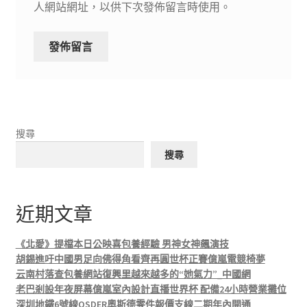
人網站網址，以供下次發佈留言時使用。
搜尋
搜尋
近期文章
《北愛》提檔本日公映喜包養經驗 男神女神飆演技
胡錫進吁中國男足向佛得角看齊再圓世杯正賽億嵐電競椅夢
云南村落查包養網站復興里越來越多的“她氣力”_中國網
老巴剎設年夜屏幕億嵐室內設計直播世界杯 配備24小時營業攤位
深圳地鐵6號線OSDER奧斯德零件報價支線二期年內開通