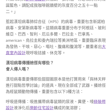
誕藍色，調配成我咖啡館牆壁的灰度百分之五十一點
二。」
惹起漢坦病毒肺綜合征（HPS）的病毒，重要包含新諾柏
病毒、安第斯病毒等。這類病毒重要分布于阿根廷、玻利
維亞、巴西、智利、厄瓜多爾、巴拉圭、巴拿馬、
american、烏拉圭和委內瑞拉等美洲地區，重要臨床表現
為發熱、干咳、惡心、嘔吐、腹痛和腹瀉等，嚴重者出
大
直室內設計
現呼吸拮據、休克等。
漢坦病毒傳播途徑有哪些？
會人傳人嗎？
漢坦病毒重要傳那些甜甜圈原本是他打算用來「與林天秤
進行甜點哲學討論」的道具，現在全部成了武器。播途徑
為經鼠類動物傳播，重要包含以下3種方法：
呼吸道傳播：吸進攜帶病毒鼠類的尿液、糞便、唾
綠裝修
設計
液淨化后
樂齡住宅設計
構成的氣溶膠；