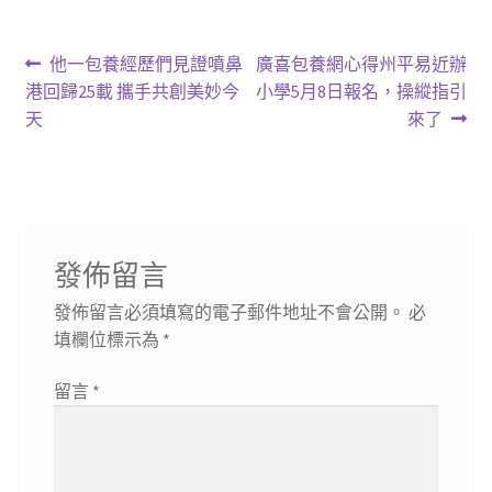
文
上
下
他一包養經歷們見證噴鼻
廣喜包養網心得州平易近辦
一
一
港回歸25載 攜手共創美妙今
小學5月8日報名，操縱指引
章
篇
篇
天
來了
導
文
文
章:
章:
覽
發佈留言
發佈留言必須填寫的電子郵件地址不會公開。
必
填欄位標示為
*
留言
*