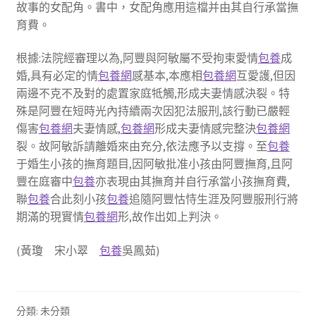
故事的女配角。書中，女配角應用這檔并由其自行承當撫
育費。
根據:法院經審理以為,阿豐與阿敏屬不受拘束愛情
包養
成
婚,具有必定的情
包養網
感基本,本應相
包養網
互愛護,但因
兩邊不克不及對的處置家庭牴觸,形成夫妻情感決裂。特
殊是阿豐在短時光內持續兩次因犯法服刑,該行動已嚴輕
傷害
包養網
夫妻情感,
包養網
形成夫妻情感完整決
包養網
裂。故阿敏訴請離婚來由充分,依法應予以支撐。至
包養
于婚生小孩的撫育題目,因阿敏批准小孩由阿豐撫育,且阿
豐在庭審中
包養
亦表現由其撫育并自行承當小孩撫育費,
聯
包養
合此刻小孩
包養
追隨阿豐怙恃生涯及阿豐服刑行將
期滿的現實情
包養網
形,故作出如上判決。
(黃瓊 宋小翠
包養
吳鳳茹)
分類: 未分類