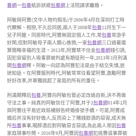
養網
一
包養
紙訴狀遞
包養網
上法院請求離婚。
阿敏與阿豐(文中人物均假名)于2006年4月在深圳打工時
代瞭解、相戀,不久后同居,兩人于2008年
包養
12月生下一
兒子阿龍。同居時代,阿豐無固定個人工作,常
包養
常游手
好閑,但對阿敏母子兩人關心進微,一家
包養網
三口過著還
算簡略幸福的生涯。2012年,阿豐禁不住金
包養網
錢引誘,
因犯容留別人吸毒罪被判處有期徒刑一年,2013年3月刑滿
開
包養網
釋。阿敏一向認為阿豐犯法是由于結交失慎,迷
途知返。在阿豐服刑時代,阿敏常常往看望阿豐,激勵阿豐
好好改革,并單獨挑起了家庭的所有的重任。
刑滿開釋后
包養
,阿豐向阿敏包管必定改過自新,決不再做
守法之事。純真的阿敏信任了阿豐,并于2
包養網
014年2月
與阿豐往平易近政局補辦告終婚掛號手續。可是,阿豐成
婚后并沒有好好做人,反而染上了賭錢飲酒的惡習,成天無
所
包養
事事,喝醉酒后對阿敏惡言惡語,為此兩人常因
包養
家庭瑣事吵鬧。2016年9月,阿豐因
包養網
犯挑釁滋事罪被