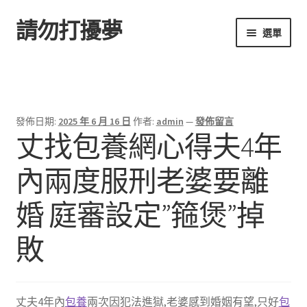
請勿打擾夢
跳
跳
選單
至
至
導
主
首頁
覽
要
列
內
容
發佈日期:
2025 年 6 月 16 日
作者:
admin
—
發佈留言
丈找包養網心得夫4年
內兩度服刑老婆要離
婚 庭審設定”箍煲”掉
敗
丈夫4年內
包養
兩次因犯法進獄,老婆感到婚姻有望,只好
包