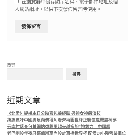
在
瀏覽器
中儲存顯示名稱、電子郵件地址及個
人網站網址，以供下次發佈留言時使用。
搜尋
搜尋
近期文章
《北愛》提檔本日公映喜包養經驗 男神女神飆演技
胡錫進吁中國男足向佛得角看齊再圓世杯正賽億嵐電競椅夢
云南村落查包養網站復興里越來越多的“她氣力”_中國網
老巴剎設年夜屏幕億嵐室內設計直播世界杯 配備24小時營業攤位