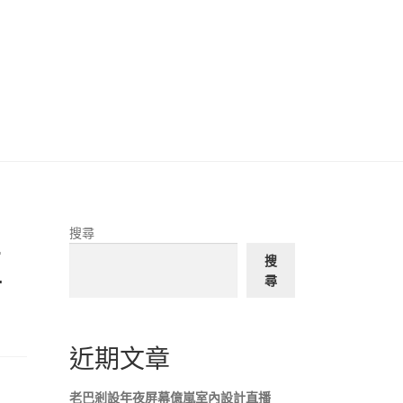
搜尋
正
搜
尋
近期文章
老巴剎設年夜屏幕億嵐室內設計直播