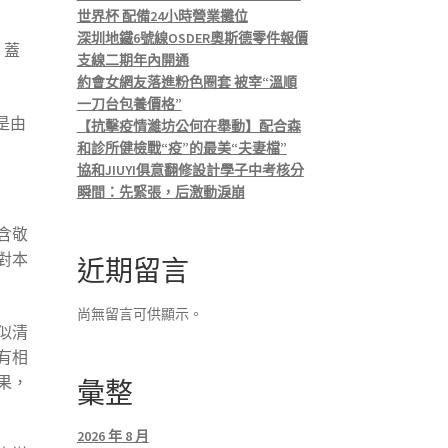
世界杯 配備24小時營業攤位
深圳地鐵6號線OSDER奧斯德零件報價
，蓋
支線二期年內開通
約會女網友落進粉色圈套 被宰“溫順
一刀台包養價格”
是由
【抗擊疫情濰坊公何在舉動】配合森
和診所健檢戰“疫”的最美“夫妻檔”
協和JIUYI俱意翻修設計學子中考核分
瞬間：先緊張，后激動淚崩
含敬
對本
近期留言
尚無留言可供顯示。
似清
有相
果，
彙整
2026 年 8 月