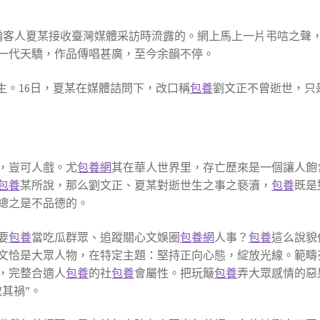
其掮客人夏某接收臺灣媒體采訪時流露的。網上馬上一片弔唁之聲
一代天驕，作品傳唱甚廣，至今余韻不停。
生。16日，夏某在媒體詰問下，改口稱
包養
劉文正不曾逝世，只
，豈可人戲。尤
包養網
其在華人世界里，存亡歷來是一個讓人飽
包養
某所說，那么劉文正、夏某對逝世生之事之褻瀆，
包養
既是
總之是不品德的。
要
包養
當吃瓜群眾、追蹤關心文娛圈
包養網
人事？
包養
這么說貌
文恰是大眾人物，在特定主題：堅持正向心態，綻放光線。範疇
，完整合適人
包養
的社
包養
會屬性。把玩簸
包養
弄大眾感情的惡
其禍”。