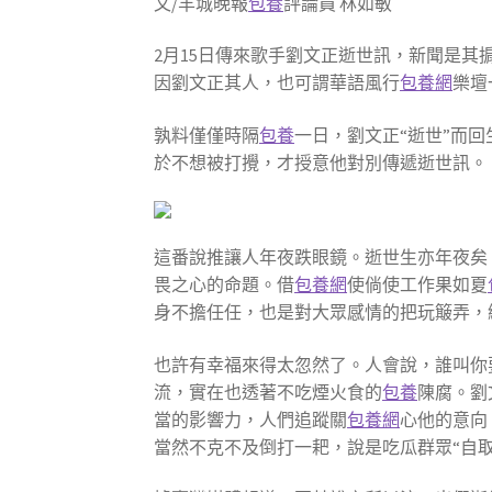
文/羊城晚報
包養
評論員 林如敏
2月15日傳來歌手劉文正逝世訊，新聞是
因劉文正其人，也可謂華語風行
包養網
樂壇
孰料僅僅時隔
包養
一日，劉文正“逝世”而回
於不想被打攪，才授意他對別傳遞逝世訊。
這番說推讓人年夜跌眼鏡。逝世生亦年夜矣
畏之心的命題。借
包養網
使倘使工作果如夏
身不擔任任，也是對大眾感情的把玩簸弄，
也許有幸福來得太忽然了。人會說，誰叫你
流，實在也透著不吃煙火食的
包養
陳腐。劉
當的影響力，人們追蹤關
包養網
心他的意向
當然不克不及倒打一耙，說是吃瓜群眾“自取