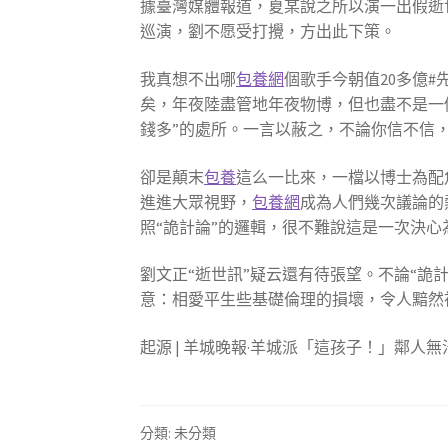
據臺灣媒體報道，夏某說之所以演一出假逝
巡演，劉不愿受打攪，方出此下策。
我真想不出哪
包養網
個歌手今朝值20多億
矣，年夜陸盡管地年夜物博，但也盡不是一
錢多”的處所。一言以蔽之，不論你信不信
卻是顛末
包養
這么一比來，一檔以博士為配
進進大眾視野，
包養網
成為人們幾次議論的
照“詭計論”的邏輯，很不難說這是一次決心
劉文正“逝世訊”疑云還有待張望。不論“詭
意：相愛平生些基礎倫理的損壞，令人黯然
起源 | 羊城晚報·羊城派「這孩子！」鄰人
分類: 未分類