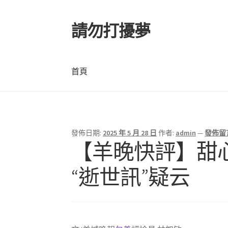
請勿打擾夢
跳
跳
至
至
導
主
覽
要
首頁
列
內
容
首頁
發佈日期:
2025 年 5 月 28 日
作者:
admin
—
發佈留
【羊晚快評】甜
“逝世訊”疑云