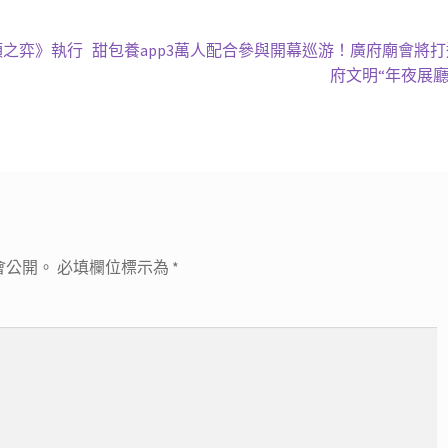
下
頂之弈》執行
甜包養app3萬人配合參與開幕巡游！廣府廟會將
一
府文明“年夜展廳
篇
文
章:
會公開。
必填欄位標示為
*