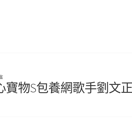
言
心寶物S包養網歌手劉文