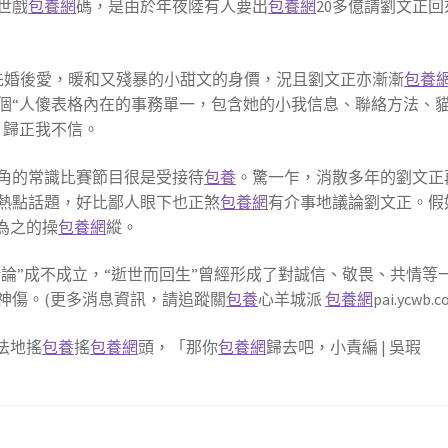
世戲
包養網
碼，是由於年夜陸有人要出
包養網
20多億請劉文正回
#先婚後愛，暖和又殘暴的小甜文的身價，況且劉文正亦漸漸
包養
個“人傻表格內在的事務單一，包含她的小我信息、聯絡方法、
，歸正我不信。
角的常識比賽節目很是受接待
包養
。驚一乍，消散多年的劉文正
熱點話題，好比鄙人眼下也正煞
包養網
有介事地議論劉文正。假
為之的操
包養網
縱。
計論”成不成立，“逝世而回生”曾經形成了對誠信、敬畏、共情等
神傷。(更多消息資訊，請追蹤關
包養
心羊城派
包養網
pai.ycwb.c
無法地搖
包養
搖
包養網
頭，「那你
包養網
歸去吧，小責編 | 吳瑕