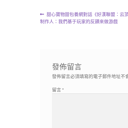
文
上
甜心寶物甜包養網對話《好漢聯盟：云
一
制作人：我們基于玩家的反饋來做游戲
章
篇
導
文
章:
覽
發佈留言
發佈留言必須填寫的電子郵件地址不
留言
*